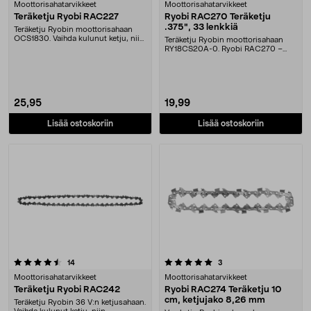
Moottorisahatarvikkeet
Moottorisahatarvikkeet
Teräketju Ryobi RAC227
Ryobi RAC270 Teräketju
.375", 33 lenkkiä
Teräketju Ryobin moottorisahaan
OCS1830. Vaihda kulunut ketju, niin
Teräketju Ryobin moottorisahaan
sahaaminen s....
RY18CS20A-0. Ryobi RAC270 –
teräketju, 33 lenkki....
25,95
19,99
Lisää ostoskoriin
Lisää ostoskoriin
5.0 viidestä tähdestä
arvostelut
arvostelut
14
3
Moottorisahatarvikkeet
Moottorisahatarvikkeet
Teräketju Ryobi RAC242
Ryobi RAC274 Teräketju 10
cm, ketjujako 8,26 mm
Teräketju Ryobin 36 V:n ketjusahaan.