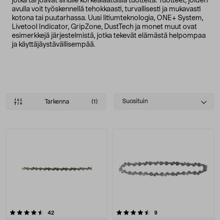
jotka tarjoavat sinulle korkealaatuisia tuotteita. Tuotteet, joiden
avulla voit työskennellä tehokkaasti, turvallisesti ja mukavasti
kotona tai puutarhassa. Uusi litiumteknologia, ONE+ System,
Livetool Indicator, GripZone, DustTech ja monet muut ovat
esimerkkejä järjestelmistä, jotka tekevät elämästä helpompaa
ja käyttäjäystävällisempää.
Select
Suosituin
Tarkenna
(1)
sorting
Tuotteet
4.5 viidestä tähdestä
arvostelut
arvostelut
42
9