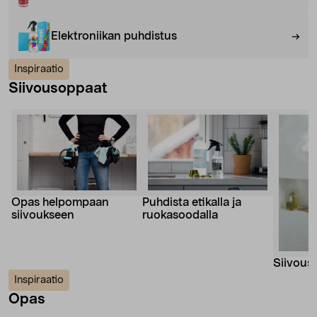
Elektroniikan puhdistus
Inspiraatio
Siivousoppaat
Opas helpompaan
Puhdista etikalla ja
siivoukseen
ruokasoodalla
Siivous
Inspiraatio
Opas