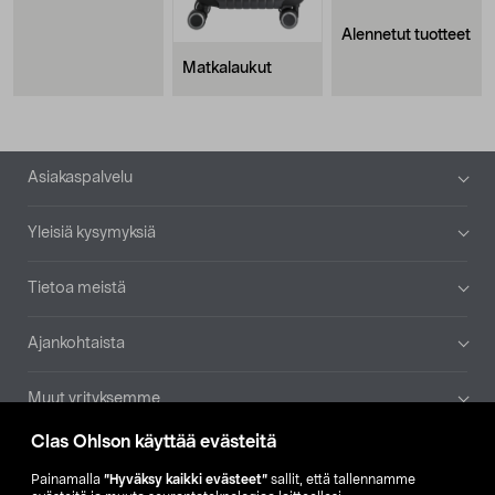
Alennetut tuotteet
Matkalaukut
Alatunniste
Asiakaspalvelu
Yleisiä kysymyksiä
Tietoa meistä
Ajankohtaista
Muut yrityksemme
Clas Ohlson käyttää evästeitä
Etsi myymälä
Painamalla
”Hyväksy kaikki evästeet”
sallit, että tallennamme