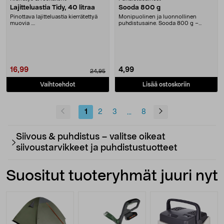
Lajitteluastia Tidy, 40 litraa
Sooda 800 g
Pinottava lajitteluastia kierrätettyä
Monipuolinen ja luonnollinen
muovia ....
puhdistusaine. Sooda 800 g –
siivoukseen ja puhdist....
16,99
4,99
24,95
Vaihtoehdot
Lisää ostoskoriin
1
2
3
8
...
Siivous & puhdistus – valitse oikeat
siivoustarvikkeet ja puhdistustuotteet
Suositut tuoteryhmät juuri nyt