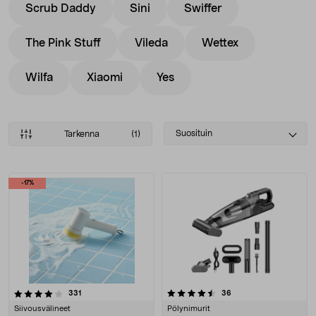
Scrub Daddy
Sini
Swiffer
The Pink Stuff
Vileda
Wettex
Wilfa
Xiaomi
Yes
Select
Suosituin
Tarkenna
(1)
sorting
Tuotteet
-17%
4.5 viidestä tähdestä
arvostelut
arvostelut
331
36
Siivousvälineet
Pölynimurit