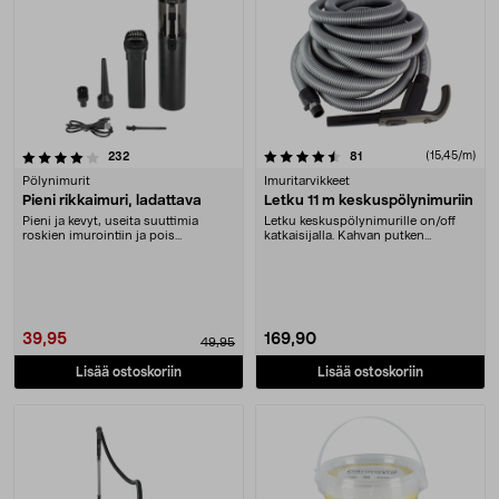
4.5 viidestä tähdestä
arvostelut
arvostelut
(15,45/m)
232
81
Pölynimurit
Imuritarvikkeet
Pieni rikkaimuri, ladattava
Letku 11 m keskuspölynimuriin
Pieni ja kevyt, useita suuttimia
Letku keskuspölynimurille on/off
roskien imurointiin ja pois
katkaisijalla. Kahvan putken
puhaltamiseen kaiki....
halkaisija 32 mm. ....
39,95
169,90
49,95
Lisää ostoskoriin
Lisää ostoskoriin