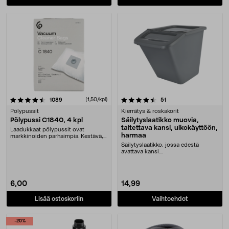
4.5 viidestä tähdestä
arvostelut
(1,50/kpl)
arvostelut
1089
51
Pölypussit
Kierrätys & roskakorit
Pölypussi C1840, 4 kpl
Säilytyslaatikko muovia,
taitettava kansi, ulkokäyttöön,
Laadukkaat pölypussit ovat
harmaa
markkinoiden parhaimpia. Kestävä,
jopa 50 % suurempi ....
Säilytyslaatikko, jossa edestä
avattava kansi....
6,00
14,99
Lisää ostoskoriin
Vaihtoehdot
-20%