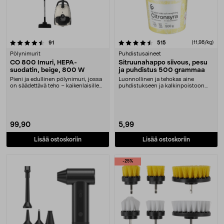
4.5 viidestä tähdestä
arvostelut
arvostelut
(11,98/kg)
91
515
Pölynimurit
Puhdistusaineet
CO 800 Imuri, HEPA-
Sitruunahappo siivous, pesu
suodatin, beige, 800 W
ja puhdistus 500 grammaa
Pieni ja edullinen pölynimuri, jossa
Luonnollinen ja tehokas aine
on säädettävä teho – kaikenlaisille
puhdistukseen ja kalkinpoistoon
lattioi....
keittiössä ja kylpy....
99,90
5,99
Lisää ostoskoriin
Lisää ostoskoriin
-25%