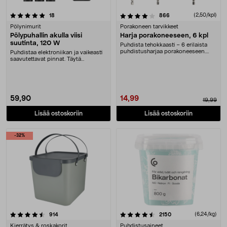
4.0 viidestä tähdestä
arvostelut
arvostelut
(2,50/kpl)
18
866
Pölynimurit
Porakoneen tarvikkeet
Pölypuhallin akulla viisi
Harja porakoneeseen, 6 kpl
suutinta, 120 W
Puhdista tehokkaasti – 6 erilaista
puhdistusharjaa porakoneeseen.
Puhdistaa elektroniikan ja vaikeasti
Puhdista kaikk....
saavutettavat pinnat. Täytä
uimalelut ilmal....
59,90
14,99
19,99
Lisää ostoskoriin
Lisää ostoskoriin
-32%
4.5 viidestä tähdestä
arvostelut
arvostelut
(6,24/kg)
914
2150
Kierrätys & roskakorit
Puhdistusaineet