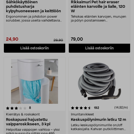
Sähkökäyttöinen
Rikkaimuri Pet hair eraser
puhdistusharja
eläinten karvoille ja lialle, 120
kylpyhuoneeseen ja keittiöön
W
Ergonominen ja johdoton power
Tehokas eläinten karvojen, murujen
scrubber, jossa useita vaihdettavia
ja pölyn poistamiseen
päitä. Akkukäy....
huonekaluista ja lattio....
24,90
79,00
29,90
Lisää ostoskoriin
Lisää ostoskoriin
4.5 viidestä tähdestä
arvostelut
arvostelut
(14,92/m)
8
192
Kierrätys & roskakorit
Imuritarvikkeet
Roskapussi hajustettu
Keskuspölynimurin letku 12 m
vaipparoskikseen, 3 kpl
Letku keskuspölynimurille on/off
katkaisijalla. Kahvan putkiliittimen
Helpottaa vaippojen vaihtoa – yksi
halkaisija....
pitkä pussirulla riittää jopa 495