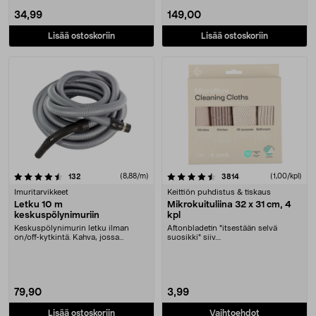
34,99
149,00
Lisää ostoskoriin
Lisää ostoskoriin
4.5 viidestä tähdestä
arvostelut
(8,88/m)
arvostelut
(1,00/kpl)
132
3814
Imuritarvikkeet
Keittiön puhdistus & tiskaus
Letku 10 m
Mikrokuituliina 32 x 31 cm, 4
keskuspölynimuriin
kpl
Keskuspölynimurin letku ilman
Aftonbladetin "itsestään selvä
on/off-kytkintä. Kahva, jossa
suosikki" siiv....
putkiliitäntä 32 mm:....
79,90
3,99
Lisää ostoskoriin
Vaihtoehdot