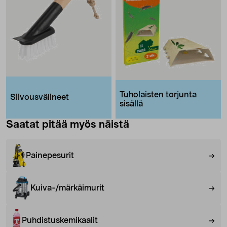
Tuholaisten torjunta
Siivousvälineet
sisällä
Saatat pitää myös näistä
Painepesurit
Kuiva-/märkäimurit
Puhdistuskemikaalit