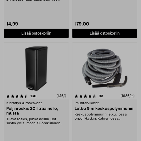
vaipalle. K....
14,99
179,00
Lisää ostoskoriin
Lisää ostoskoriin
4.5 viidestä tähdestä
arvostelut
(1,75/l)
arvostelut
(16,56/m)
130
93
Kierrätys & roskakorit
Imuritarvikkeet
Poljinroskis 20 litraa neliö,
Letku 9 m keskuspölynimuriin
musta
Keskuspölynimurin letku, jossa
on/off-kytkin. Kahva, jossa
Tilava roskis, jonka avulla luot
putkiliitäntä 32 mm:n....
siistin yleisilmeen. Suorakulmion
muotoinen pol....