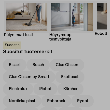
Robotti-
Pölynimuri testi
Höyrymoppi
testivoittaja
Suodatin
Suositut tuotemerkit
Bissell
Bosch
Clas Ohlson
Clas Ohlson by Smart
Ekotipset
Electrolux
iRobot
Kärcher
Nordiska plast
Roborock
Ryobi