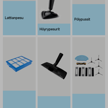
Lattianpesu
Pölypussit
Höyrypesurit