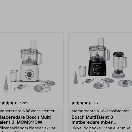
rodukter
4.5 av 5 stjärnor
recensioner
4.5 av 5 stjärnor
recensioner
1221
27
atberedare & köksassistenter
Matberedare & köksassistenter
atberedare Bosch Multi
Bosch MultiTalent 3
alent 3, MCM3110W
matberedare mixer
MCM3201B
öksmaskin som blandar, skivar
Skiva, riv, hacka, vispa eller mixa