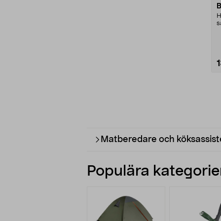
H
s
m
Matberedare och köksassist
Populära kategorier