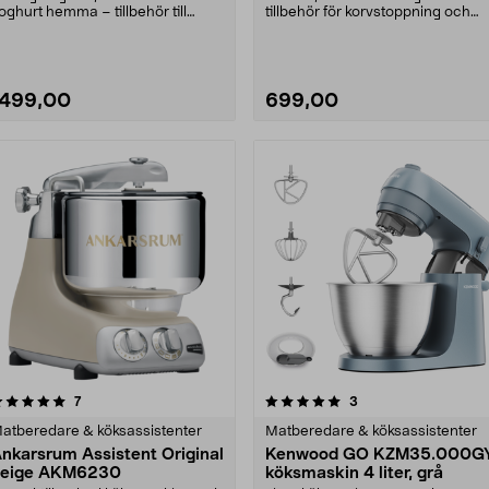
oghurt hemma – tillbehör till
tillbehör för korvstoppning och
nkarsrum Assistent. A....
kakor ingår. Emer....
1499,00
699,00
5.0 av 5 stjärnor
recensioner
recensioner
7
3
0.0 av 5 stjärnor
atberedare & köksassistenter
Matberedare & köksassistenter
nkarsrum Assistent Original
Kenwood GO KZM35.000G
beige AKM6230
köksmaskin 4 liter, grå