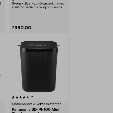
d
Svensktillverkad köksmaskin med
g.
kraft för både maräng och surdeg.
Ankarsrum Assi....
7990,00
recensioner
7
Matberedare & köksassistenter
Panasonic SD-PN100 Mini