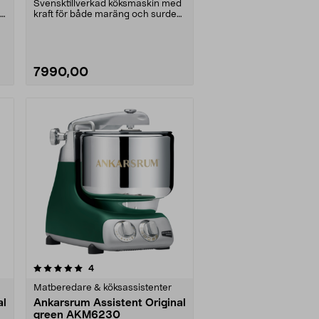
Svensktillverkad köksmaskin med
kraft för både maräng och surdeg.
Ankarsrum Assi....
7990,00
recensioner
4
Matberedare & köksassistenter
al
Ankarsrum Assistent Original
green AKM6230