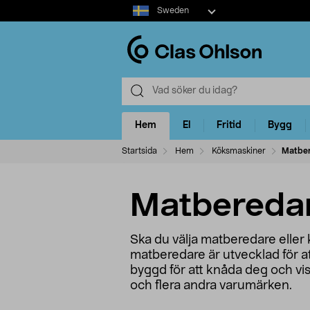
Select
Sweden
market
Hem
El
Fritid
Bygg
Startsida
Hem
Köksmaskiner
Matber
Matberedar
Ska du välja matberedare eller k
matberedare är utvecklad för at
byggd för att knåda deg och vi
och flera andra varumärken.