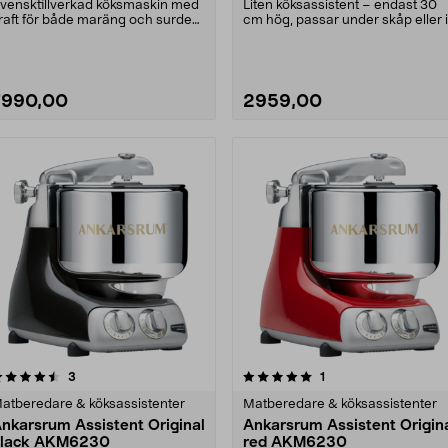
vensktillverkad köksmaskin med
Liten köksassistent – endast 30
raft för både maräng och surdeg.
cm hög, passar under skåp eller i
nkarsrum Assi....
lådor. Kenwood....
7990,00
2959,00
5.0 av 5 stjärnor
recensioner
5.0 av 5 stjärnor
recensioner
3
1
atberedare & köksassistenter
Matberedare & köksassistenter
nkarsrum Assistent Original
Ankarsrum Assistent Origin
black AKM6230
red AKM6230