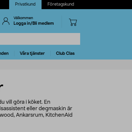
Privatkund
Företagskund
Välkommen
Logga in/Bli medlem
nden
Våra tjänster
Club Clas
r
 vill göra i köket. En
lsassistent eller degmaskin är
Kenwood, Ankarsrum, KitchenAid