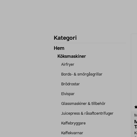
Förfina
P
Kategori
produkter
Hem
Köksmaskiner
Airfryer
Bords- & smörgåsgrillar
Brödrostar
Elvispar
Glassmaskiner & tillbehör
4.5 av 5 stjärnor
Juicepress & råsaftcentrifuger
M
M
Kaffebryggare
T
Kaffekvarnar
K