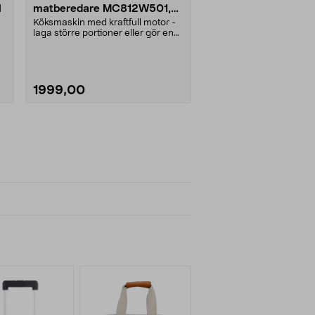
l
matberedare MC812W501,
1000 W
Köksmaskin med kraftfull motor -
laga större portioner eller gör en
deg. Automat....
1999,00