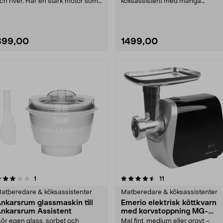
ch river. Har en stark motor som
köksassistent med många
ör matlagning ....
tillbehör. Bosch M....
899,00
1499,00
4.5 av 5 stjärnor
recensioner
4.5 av 5 stjärnor
recensioner
1
11
atberedare & köksassistenter
Matberedare & köksassistenter
nkarsrum glassmaskin till
Emerio elektrisk köttkvarn
nkarsrum Assistent
med korvstoppning MG-
130207
ör egen glass, sorbet och
Mal fint, medium eller grovt –