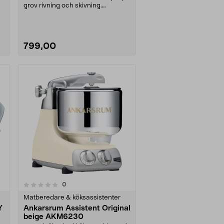
grov rivning och skivning.
Elektriskt rivjär....
799,00
recensioner
0
Matberedare & köksassistenter
Y
Ankarsrum Assistent Original
beige AKM6230