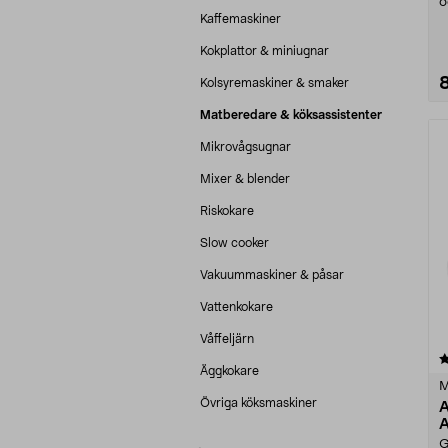
o
g
Kaffemaskiner
Kokplattor & miniugnar
Kolsyremaskiner & smaker
Matberedare & köksassistenter
Mikrovågsugnar
Mixer & blender
Riskokare
Slow cooker
Vakuummaskiner & påsar
Vattenkokare
Våffeljärn
3.0 av 5 stjärnor
Äggkokare
M
Övriga köksmaskiner
A
A
G