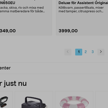
BN650EU
Deluxe för Assistent Origina
acka, skiva, riv och mixa med
Köttkvarn, passertillsats, mixer
amma matberedare för både
med tamper, citruspress och
atlagning och bakning....
rivtillsats. Ankars....
1349,00
3999,00
1
2
3
enter
 just nu