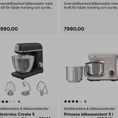
vensktillverkad köksmaskin med
Svensktillverkad köksmaskin me
raft för både maräng och surdeg.
kraft för både maräng och surde
nkarsrum Assi....
Ankarsrum Assi....
7990,00
7990,00
4.0 av 5 stjärnor
recensioner
4.5 av 5 stjärnor
recensioner
4
5
atberedare & köksassistenter
Matberedare & köksassistenter
lectrolux Create 5
Princess köksassistent 5 l