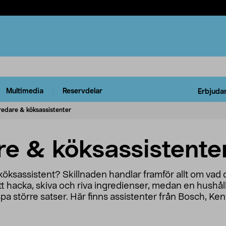
Multimedia
Reservdelar
Erbjuda
edare & köksassistenter
e & köksassistente
öksassistent? Skillnaden handlar framför allt om vad du
t hacka, skiva och riva ingredienser, medan en hushål
spa större satser. Här finns assistenter från Bosch, 