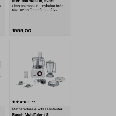
liten bakmaskin, svart
n
Liten bakmaskin – nybakat bröd
utan svinn för små hushåll.
Panasonic SD-PN100 ba....
1999,00
recensioner
17
Matberedare & köksassistenter
Bosch MultiTalent 8