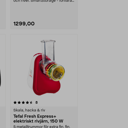
och river. SmartStorage - förvara
alla tillbehör ....
1299,00
recensioner
8
Skala, hacka & riv
Tefal Fresh Express+
elektriskt rivjärn, 150 W
5 metalltrummor för extra fin, fin,