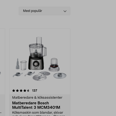
Select
Mest populär
sorting
recensioner
137
Matberedare & köksassistenter
Matberedare Bosch
MultiTalent 3 MCM3401M
 –
Köksmaskin som blandar, skivar