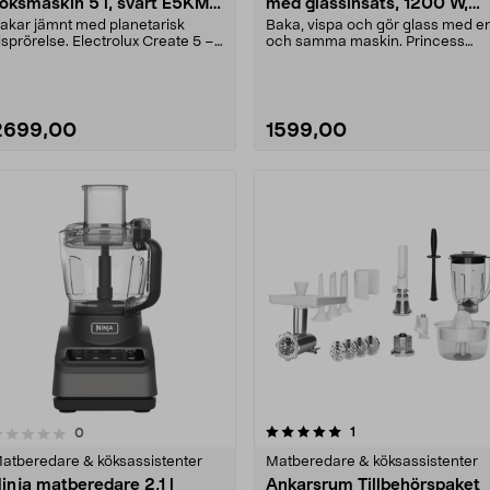
öksmaskin 5 l, svart E5KM1-
med glassinsats, 1200 W,
4BT
220138
akar jämnt med planetarisk
Baka, vispa och gör glass med e
isprörelse. Electrolux Create 5 –
och samma maskin. Princess
raftfull köksmas....
220138 köksassistent....
2699,00
1599,00
5.0 av 5 stjärnor
4.0 av 5 stjärnor
recensioner
1
recensioner
0
atberedare & köksassistenter
Matberedare & köksassistenter
inja matberedare 2,1 l
Ankarsrum Tillbehörspaket