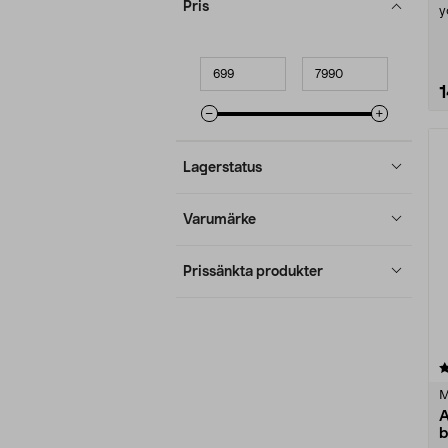
Pris
y
A
Minpris
Maxpris
Lagerstatus
Varumärke
Prissänkta produkter
5.0 av 5 stjärnor
M
A