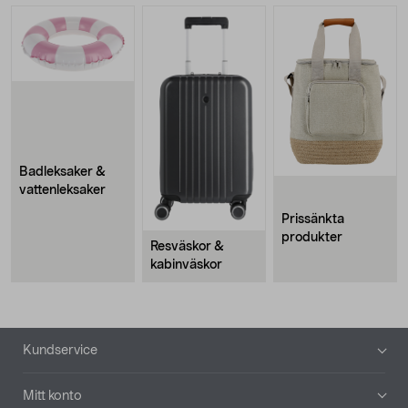
Badleksaker &
vattenleksaker
Prissänkta
produkter
Resväskor &
kabinväskor
Sidfot
Kundservice
Mitt konto