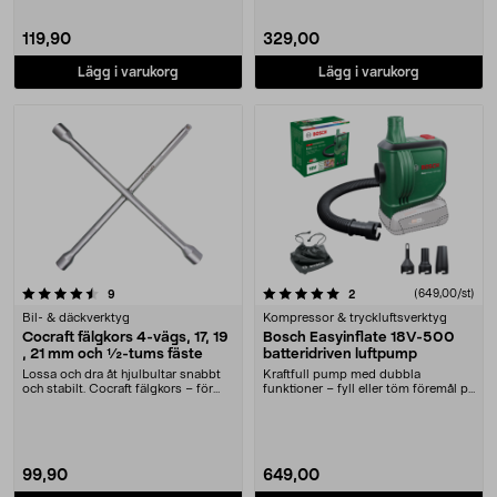
119,90
329,00
Lägg i varukorg
Lägg i varukorg
5.0 av 5 stjärnor
recensioner
recensioner
(649,00/st)
9
2
Bil- & däckverktyg
Kompressor & tryckluftsverktyg
Cocraft fälgkors 4-vägs, 17, 19
Bosch Easyinflate 18V-500
, 21 mm och ½-tums fäste
batteridriven luftpump
Lossa och dra åt hjulbultar snabbt
Kraftfull pump med dubbla
och stabilt. Cocraft fälgkors – för
funktioner – fyll eller töm föremål på
enkelt oc....
luft. Bosch Eas....
99,90
649,00