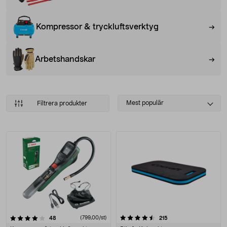
Kompressor & tryckluftsverktyg
Arbetshandskar
Select
Mest populär
Filtrera produkter
sorting
Produkter
4.5 av 5 stjärnor
recensioner
(799,00/st)
recensioner
48
215