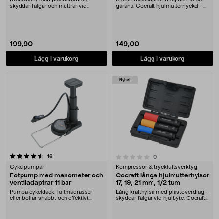
skyddar fälgar och muttrar vid
garanti. Cocraft hjulmutternyckel –
hjulbyte. Hjulhyl....
lossa hju....
199,90
149,00
Lägg i varukorg
Lägg i varukorg
Nyhet
recensioner
0.0 av 5 stjärnor
16
recensioner
0
Cykelpumpar
Kompressor & tryckluftsverktyg
Fotpump med manometer och
Cocraft långa hjulmutterhylsor
ventiladaptrar 11 bar
17, 19, 21 mm, 1/2 tum
Pumpa cykeldäck, luftmadrasser
Lång krafthylsa med plastöverdrag –
eller bollar snabbt och effektivt.
skyddar fälgar vid hjulbyte. Cocraft
Fotpump med ma....
hjulhyl....