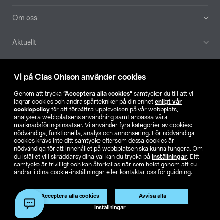
Om oss
Aktuellt
Våra bolag
Vi på Clas Ohlson använder cookies
Hitta butik
Genom att trycka
”Acceptera alla cookies”
samtycker du till att vi
lagrar cookies och andra spårtekniker på din enhet
enligt vår
cookiepolicy
för att förbättra upplevelsen på vår webbplats,
SE
NO
FI
analysera webbplatsens användning samt anpassa våra
marknadsföringsinsatser. Vi använder fyra kategorier av cookies:
nödvändiga, funktionella, analys och annonsering. För nödvändiga
cookies krävs inte ditt samtycke eftersom dessa cookies är
nödvändiga för att innehållet på webbplatsen ska kunna fungera. Om
du istället vill skräddarsy dina val kan du trycka på
inställningar
. Ditt
samtycke är frivilligt och kan återkallas när som helst genom att du
ändrar i dina cookie-inställningar eller kontaktar oss för guidning.
Köpvillkor
Privacy statement
Klubbvillkor
För företag
Ändra till priser exklusive moms
Acceptera alla cookies
Avvisa alla
Inställningar