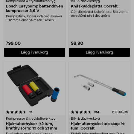
Kompressor & tryckluftsverktyg
Bil- & däckverktyg
Bosch Easypump batteridriven
Knäskyddsplatta Cocraft
kompressor 3,6 V
Gör däckbytet bekvämare. Sitt varmt
och skönt ute i det gröna
Pumpa däck, bollar och badleksaker
– hemma eller på resan. Bosch
Easypump – lite....
799,00
99,90
Lägg i varukorg
Lägg i varukorg
4.5 av 5 stjärnor
recensioner
recensioner
(149,00/st)
12
134
Kompressor & tryckluftsverktyg
Bil- & däckverktyg
Hjulmutterhylsor 1/2 tum,
Hjulmutternyckel teleskop ½
krafthylsor 17, 19 och 21 mm
tum, Cocraft
Krafthylsor med plastöverdrag –
Stabilt teleskophandtag och 10 års