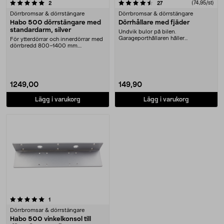
4.5 av 5 stjärnor
recensioner
recensioner
(74,95/st)
2
27
Dörrbromsar & dörrstängare
Dörrbromsar & dörrstängare
Habo 500 dörrstängare med
Dörrhållare med fjäder
standardarm, silver
Undvik bulor på bilen.
Garageporthållaren håller
För ytterdörrar och innerdörrar med
dörren/porten på plats. 2-pack
dörrbredd 800–1400 mm.
Dörrstängare med stan....
1249,00
149,90
Lägg i varukorg
Lägg i varukorg
recensioner
1
Dörrbromsar & dörrstängare
Habo 500 vinkelkonsol till