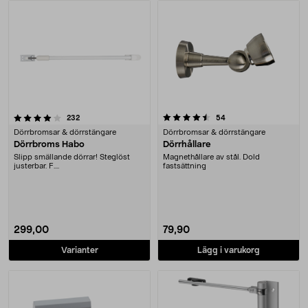
Produkter
4.5 av 5 stjärnor
recensioner
recensioner
232
54
Dörrbromsar & dörrstängare
Dörrbromsar & dörrstängare
Dörrbroms Habo
Dörrhållare
Slipp smällande dörrar! Steglöst
Magnethållare av stål. Dold
justerbar. F....
fastsättning
299,00
79,90
Varianter
Lägg i varukorg