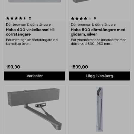
4.0 av 5 stjärnor
recensioner
recensioner
2
6
Dörrbromsar & dörrstängare
Dörrbromsar & dörrstängare
Habo 400 vinkelkonsol till
Habo 500 dörrstängare med
dörrstängare
glidarm, silver
För montage av dörrstängare vid
För ytterdörrar och innerdörrar med
karmdjup över....
dörrbredd 800–950 mm.
Dörrstängare med glida....
199,90
1599,00
Varianter
Lägg i varukorg