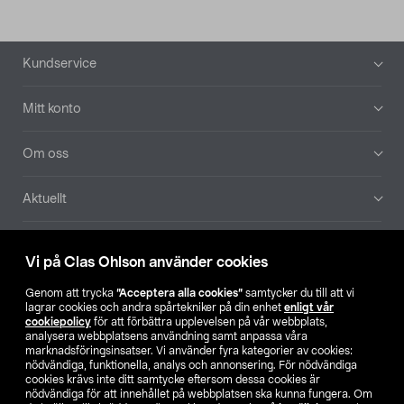
Sidfot
Kundservice
Mitt konto
Om oss
Aktuellt
Våra bolag
Vi på Clas Ohlson använder cookies
Hitta butik
Genom att trycka
”Acceptera alla cookies”
samtycker du till att vi
lagrar cookies och andra spårtekniker på din enhet
enligt vår
cookiepolicy
för att förbättra upplevelsen på vår webbplats,
SE
NO
FI
analysera webbplatsens användning samt anpassa våra
marknadsföringsinsatser. Vi använder fyra kategorier av cookies:
nödvändiga, funktionella, analys och annonsering. För nödvändiga
cookies krävs inte ditt samtycke eftersom dessa cookies är
nödvändiga för att innehållet på webbplatsen ska kunna fungera. Om