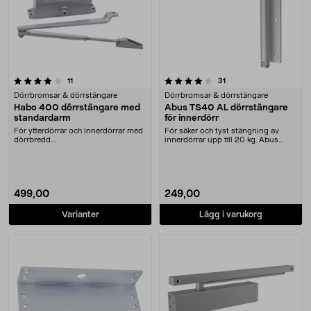
4.0 av 5 stjärnor
recensioner
recensioner
11
31
Dörrbromsar & dörrstängare
Dörrbromsar & dörrstängare
Habo 400 dörrstängare med
Abus TS40 AL dörrstängare
standardarm
för innerdörr
För ytterdörrar och innerdörrar med
För säker och tyst stängning av
dörrbredd....
innerdörrar upp till 20 kg. Abus
TS40 dörrstänga....
499,00
249,00
Varianter
Lägg i varukorg