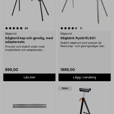
4.5 av 5 stjärnor
recensioner
recensioner
24
11
Sågbord
Sågbord
Sågbord kap och gersåg, med
Sågbänk Ryobi RLS01
adaptersats
Stabilt sågbord som passar de
flesta kap- och geringssågar. Ger
Prisvärt och stabilt stativ med
dig snabbt en be....
snabbfäste och adaptersats.
Hopfällbart sågbord ....
899,00
1899,00
Läs mer
Lägg i varukorg
Nyhet