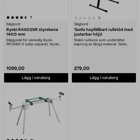
recensioner
0.0 av 5 stjärnor
7
recensioner
0
Sågbord
Sågbord
Ryobi RAK02SR styrskena
Tactix hopfällbart rullstöd med
1400 mm
justerbar höjd
Sågguide för sänksåg Ryobi
Stabil rullbock som underlättar
RPLS18X-0 (säljs separat). Ryobi
kapning av långa material. Tactix
RAK02SR styrskena – ....
rullstöd med j....
1099,00
279,00
Lägg i varukorg
Lägg i varukorg