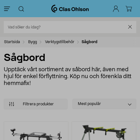
Startsida
Bygg
Verktygstillbehör
Sågbord
Sågbord
Upptäck vårt sortiment av såbord här, även med
hjul för enkel förflyttning. Köp nu och förenkla ditt
hemmafix!
Select
Mest populär
Filtrera produkter
sorting
Produkter