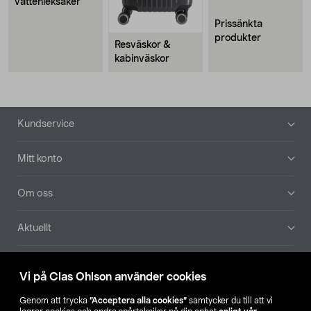
vattenleksaker
Prissänkta
produkter
Resväskor &
kabinväskor
Sidfot
Kundservice
Mitt konto
Om oss
Aktuellt
Våra bolag
Vi på Clas Ohlson använder cookies
Hitta butik
Genom att trycka
”Acceptera alla cookies”
samtycker du till att vi