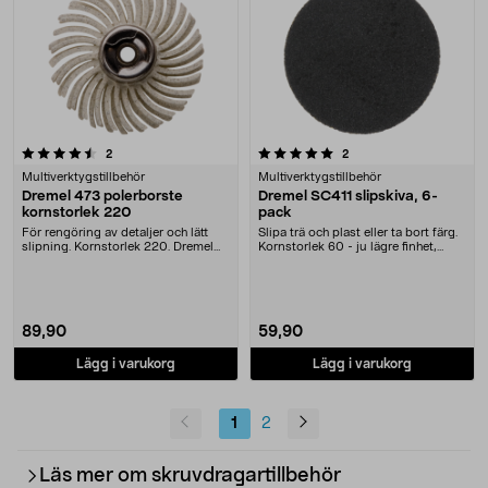
5.0 av 5 stjärnor
recensioner
recensioner
2
2
Multiverktygstillbehör
Multiverktygstillbehör
Dremel 473 polerborste
Dremel SC411 slipskiva, 6-
kornstorlek 220
pack
För rengöring av detaljer och lätt
Slipa trä och plast eller ta bort färg.
slipning. Kornstorlek 220. Dremel
Kornstorlek 60 - ju lägre finhet,
473S polerb....
desto ....
89,90
59,90
Lägg i varukorg
Lägg i varukorg
1
2
Läs mer om skruvdragartillbehör