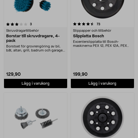
4.5 av 5 stjärnor
recensioner
recensioner
3
73
Skruvdragartillbehör
Slippapper och tillbehör
Borstar till skruvdragare, 4-
Slipplatta Bosch
pack
Excenterslipplatta till Bosch-
maskinerna PEX 12, PEX 12A, PEX
Borstset för grovrengöring av bil,
125 , PEX 400 A oc....
båt, altan, grill, badrum och garage.
Borstar....
129,90
199,90
Lägg i varukorg
Lägg i varukorg