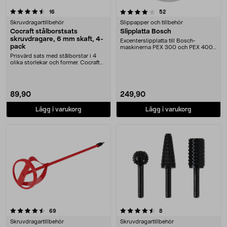
4.0 av 5 stjärnor
recensioner
recensioner
16
52
Skruvdragartillbehör
Slippapper och tillbehör
Cocraft stålborstsats
Slipplatta Bosch
skruvdragare, 6 mm skaft, 4-
Excenterslipplatta till Bosch-
pack
maskinerna PEX 300 och PEX 400
AE
Prisvärd sats med stålborstar i 4
olika storlekar och former. Cocraft
stålborsts....
89,90
249,90
Lägg i varukorg
Lägg i varukorg
4.5 av 5 stjärnor
recensioner
recensioner
69
8
Skruvdragartillbehör
Skruvdragartillbehör