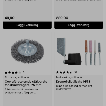
beläggningar snabbt. Cocraf....
– juste....
49,90
229,00
Lägg i varukorg
Lägg i varukorg
4.5 av 5 stjärnor
recensioner
recensioner
5
32
Skruvdragartillbehör
Multiverktygstillbehör
Cocraft roterande stålborste
Dremel sliptillsats 1453
för skruvdragare, 75 mm
Slipa dina sågkedjor med ditt
multiverktyg
Effektiv cirkulärborste som
avlägsnar rost, färg och
beläggningar snabbt. Cocraf....