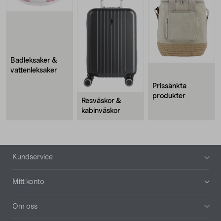
Badleksaker &
vattenleksaker
Prissänkta
produkter
Resväskor &
kabinväskor
Sidfot
Kundservice
Mitt konto
Om oss