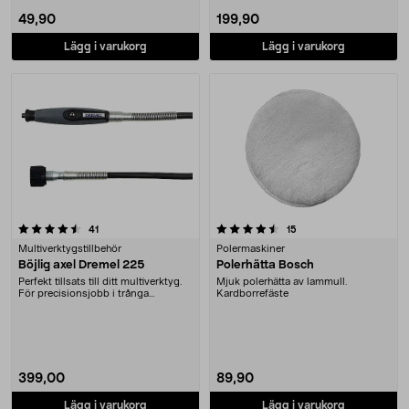
49,90
199,90
Lägg i varukorg
Lägg i varukorg
4.5 av 5 stjärnor
recensioner
recensioner
41
15
Multiverktygstillbehör
Polermaskiner
Böjlig axel Dremel 225
Polerhätta Bosch
Perfekt tillsats till ditt multiverktyg.
Mjuk polerhätta av lammull.
För precisionsjobb i trånga
Kardborrefäste
utrymmen. I....
399,00
89,90
Lägg i varukorg
Lägg i varukorg