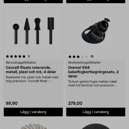
3.5 av 5 stjärnor
recensioner
recensioner
3
15
Skruvdragartillbehör
Multiverktygstillbehör
Cocraft filsats roterande,
Dremel 568
metall, plast och trä, 4 delar
kakelfogborttagningssats, 2
delar
Bearbetar trä, plast och metall med
hög precision. Cocraft filset –
Ta bort gamla fogar mellan kakel
roterande fi....
med full kontroll och precision.
Dremel 568 fog....
99,90
279,00
Lägg i varukorg
Lägg i varukorg