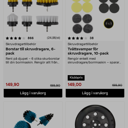
4.0 av 5 stjärnor
recensioner
(24,98/st)
recensioner
866
38
Skruvdragartillbehör
Skruvdragartillbehör
Borstar till skruvdragare, 6-
Tvättsvampar för
pack
skruvdragare, 10-pack
Rent på djupet – 6 olika skurborstar
Rengör enkelt med
till din borrmaskin. Rengör allt från
skruvdragare/borrmaskin – sparar
grill....
både tid och kraft. Effektivt....
Klubbpris
149,00
149,90
199,90
199,90
Lägg i varukorg
Lägg i varukorg