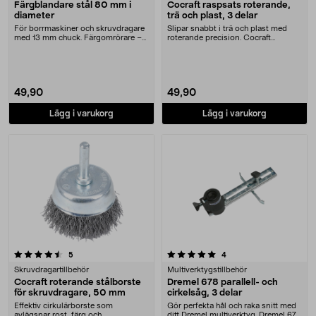
Färgblandare stål 80 mm i
Cocraft raspsats roterande,
diameter
trä och plast, 3 delar
För borrmaskiner och skruvdragare
Slipar snabbt i trä och plast med
med 13 mm chuck. Färgomrörare –
roterande precision. Cocraft
gör det enkelt....
raspsats – rotera....
49,90
49,90
Lägg i varukorg
Lägg i varukorg
5.0 av 5 stjärnor
recensioner
recensioner
5
4
Skruvdragartillbehör
Multiverktygstillbehör
Cocraft roterande stålborste
Dremel 678 parallell- och
för skruvdragare, 50 mm
cirkelsåg, 3 delar
Effektiv cirkulärborste som
Gör perfekta hål och raka snitt med
avlägsnar rost, färg och
ditt Dremel multiverktyg. Dremel 678