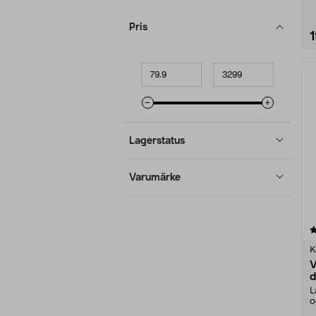
Pris
Minpris
Maxpris
Lagerstatus
Varumärke
4.0 av 5 stjärnor
K
V
d
L
o
v