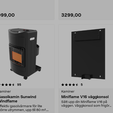
999,00
3299,00
4.5 av 5 stjärnor
recensioner
4.5 av 5 stjärnor
recensioner
95
5
aminer
Kaminer
asolkamin Sunwind
Miniflame V16 väggkonsol
indflame
Sätt upp din Miniflame V16 på
väggen. Väggkonsol som frigör
ffektiv gasolvärmare för lite
golvyta under din ga....
törre utrymmen, upp till 80 m².