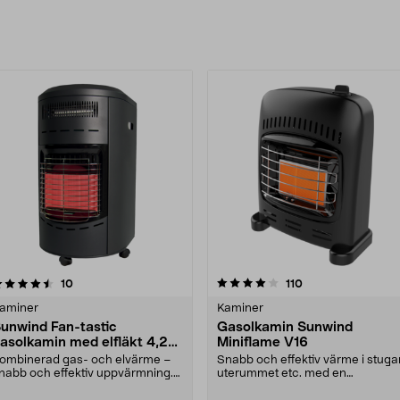
rodukter
4.0 av 5 stjärnor
recensioner
4.5 av 5 stjärnor
recensioner
10
110
aminer
Kaminer
unwind Fan-tastic
Gasolkamin Sunwind
asolkamin med elfläkt 4,2
Miniflame V16
kW
ombinerad gas- och elvärme –
Snabb och effektiv värme i stuga
nabb och effektiv uppvärmning.
uterummet etc. med en
unwind Fan-tastic....
gasolkamin. Perfekt som....