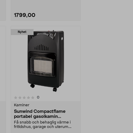
1799,00
Nyhet
recensioner
0
Kaminer
Sunwind Compactflame
portabel gasolkamin
inomhus, 4,2 kW
Få snabb och behaglig värme i
fritidshus, garage och uterum.
Sunwind Compactflam....