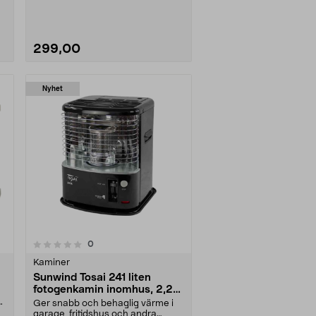
RX3085. Byts ut när....
299,00
Nyhet
recensioner
0
Kaminer
Sunwind Tosai 241 liten
fotogenkamin inomhus, 2,2
kW
a
Ger snabb och behaglig värme i
garage, fritidshus och andra