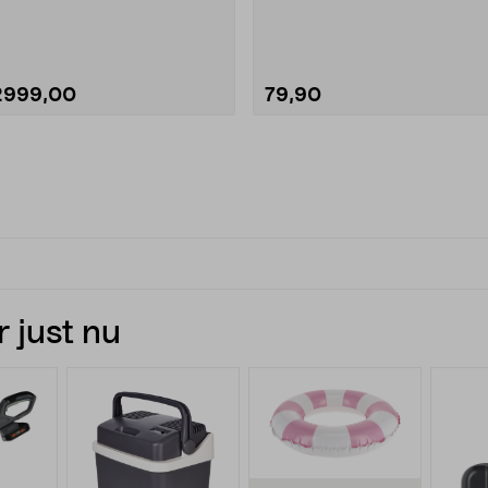
ubbelförbränning. Driv....
Kemetyl T-lysfoto....
2999,00
79,90
Läs mer
 just nu