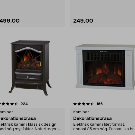
nabb och effekt....
1499,00
249,00
4.5 av 5 stjärnor
recensioner
recensioner
224
166
0.0 av 5 stjärnor
aminer
Kaminer
ekorationsbrasa
Dekorationsbrasa
lektrisk kamin i klassisk design
Elektrisk kamin i litet format,
ed hög mysfaktor. Naturtrogen
endast 25 cm hög. Passar lika br
ogivande eldst....
på bordet som ....