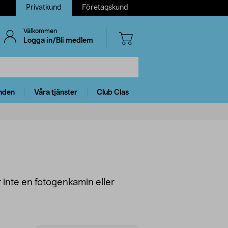
Privatkund
Företagskund
Välkommen
Logga in/Bli medlem
nden
Våra tjänster
Club Clas
 inte en fotogenkamin eller