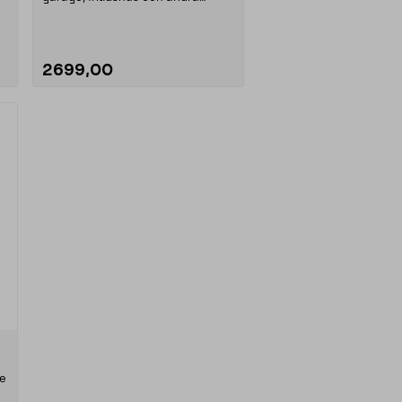
utrymmen. Sunwind To....
2699,00
le