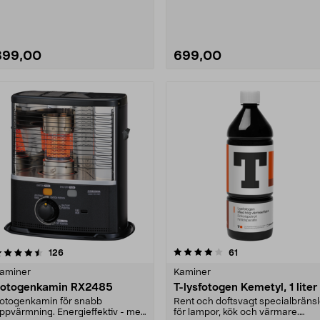
899,00
699,00
4.0 av 5 stjärnor
recensioner
recensioner
126
61
aminer
Kaminer
otogenkamin RX2485
T-lysfotogen Kemetyl, 1 liter
otogenkamin för snabb
Rent och doftsvagt specialbräns
ppvärmning. Energieffektiv - med
för lampor, kök och värmare.