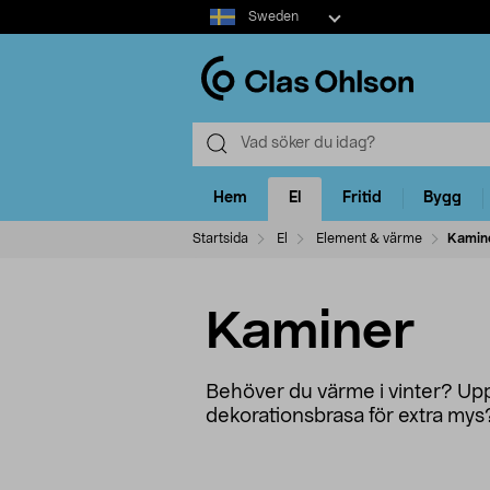
Select
Sweden
market
Hem
El
Fritid
Bygg
Startsida
El
Element & värme
Kamin
Kaminer
Behöver du värme i vinter? Upp
dekorationsbrasa för extra mys