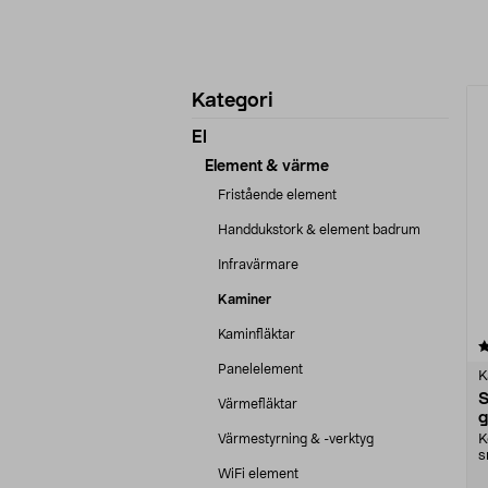
Förfina
P
Kategori
produkter
El
Element & värme
Fristående element
Handdukstork & element badrum
Infravärmare
Kaminer
Kaminfläktar
4.5 av 5 stjärnor
Panelelement
K
S
Värmefläktar
g
Värmestyrning & -verktyg
K
s
S
WiFi element