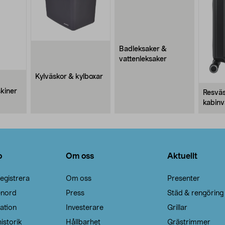
Badleksaker &
vattenleksaker
Kylväskor & kylboxar
kiner
Resväs
kabinv
o
Om oss
Aktuellt
egistrera
Om oss
Presenter
enord
Press
Städ & rengöring
ation
Investerare
Grillar
istorik
Hållbarhet
Grästrimmer