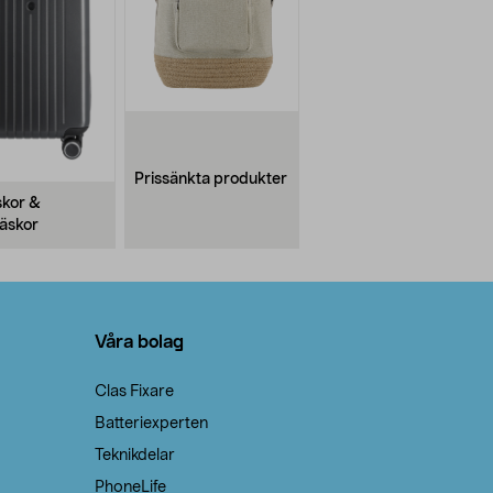
Prissänkta produkter
kor &
äskor
Våra bolag
Clas Fixare
Batteriexperten
Teknikdelar
PhoneLife