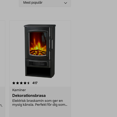
Select
Mest populär
sorting
recensioner
417
Kaminer
Dekorationsbrasa
Elektrisk braskamin som ger en
mysig känsla. Perfekt för dig som
n,
inte kan ha en ....