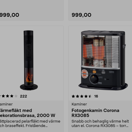
1999,00
999,00
4.5 av 5 stjärnor
recensioner
recensioner
222
16
0.0 av 5 stjärnor
aminer
Kaminer
ärmefläkt med
Fotogenkamin Corona
ekorationsbrasa, 2000 W
RX3085
ättplacerad pelarfläkt med värme
Snabb och behaglig värme helt
ch braseffekt. Fristående
utan el. Corona RX3085 – torr
ärmefläkt med ener....
värme som driver bor....