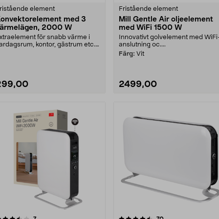
ristående element
Fristående element
onvektorelement med 3
Mill Gentle Air oljeelement
ärmelägen, 2000 W
med WiFi 1500 W
xtraelement för snabb värme i
Innovativt golvelement med WiFi
ardagsrum, kontor, gästrum etc.
anslutning oc....
ristående eleme....
Färg:
Vit
299,00
2499,00
4.5 av 5 stjärnor
recensioner
4.5 av 5 stjärnor
recensioner
7
70