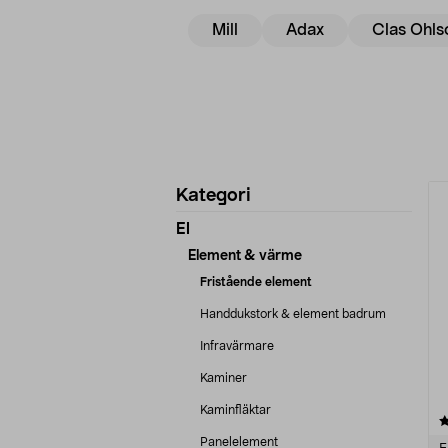
Mill
Adax
Clas Ohls
Förfina
P
Kategori
produkter
El
Element & värme
Fristående element
Handdukstork & element badrum
Infravärmare
Kaminer
Kaminfläktar
4.5 av 5 stjärnor
Panelelement