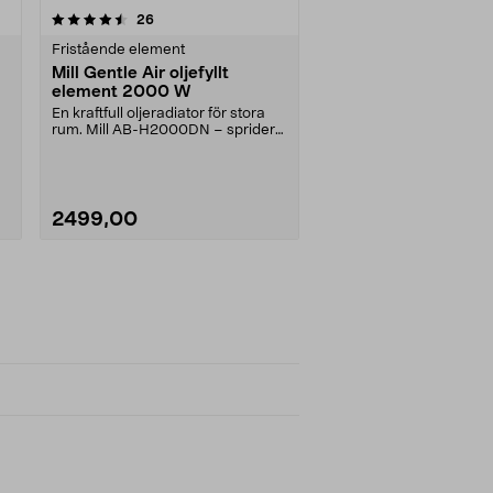
recensioner
26
Fristående element
Mill Gentle Air oljefyllt
element 2000 W
En kraftfull oljeradiator för stora
rum. Mill AB-H2000DN – sprider
värmen jämnt ....
2499,00