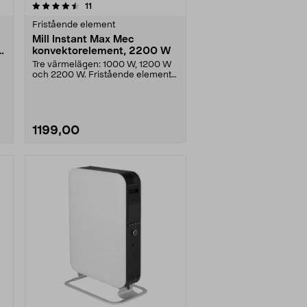
recensioner
11
Fristående element
Mill Instant Max Mec
t
konvektorelement, 2200 W
Tre värmelägen: 1000 W, 1200 W
och 2200 W. Fristående element
för rum upp till 2....
1199,00