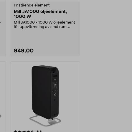
Fristående element
Mill JA1000 oljeelement,
1000 W
-
Mill JA1000 - 1000 W oljeelement
för uppvärmning av små rum.
Flyttbart element -....
949,00
recensioner
118