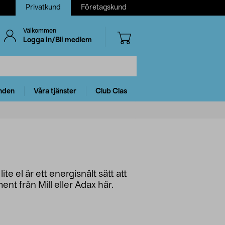
Privatkund
Företagskund
Välkommen
Logga in/Bli medlem
nden
Våra tjänster
Club Clas
e el är ett energisnålt sätt att
t från Mill eller Adax här.