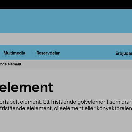
Multimedia
Reservdelar
Erbjuda
ende element
 element
tabelt element. Ett fristående golvelement som drar lit
ristående elelement, oljeelement eller konvektorelemen