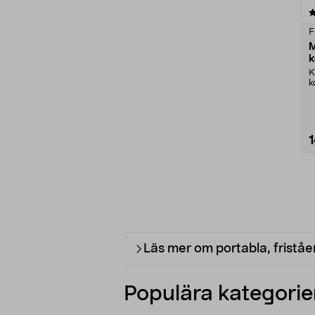
4.5 av 5 stjärnor
F
M
k
K
k
o
Läs mer om portabla, fristå
Populära kategorier