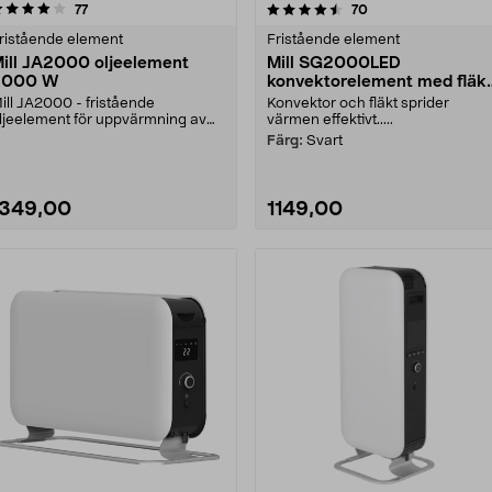
4.5 av 5 stjärnor
recensioner
4.5 av 5 stjärnor
recensioner
77
70
ristående element
Fristående element
ill JA2000 oljeelement
Mill SG2000LED
2000 W
konvektorelement med fläk
2000 W
ill JA2000 - fristående
Konvektor och fläkt sprider
ljeelement för uppvärmning av
värmen effektivt.....
ite större rum. Flyttba....
Färg:
Svart
1349,00
1149,00