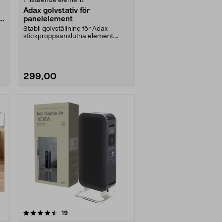
Fristående element
Adax golvstativ för
panelelement
Stabil golvställning för Adax
stickproppsanslutna element.
Lämpligt när du inte ....
299,00
recensioner
19