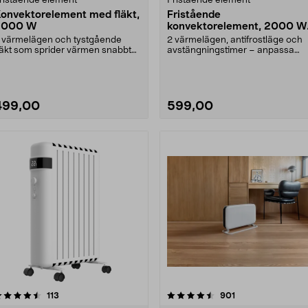
ristående element
Fristående element
onvektorelement med fläkt,
Fristående
2000 W
konvektorelement, 2000 W,
vit
 värmelägen och tystgående
2 värmelägen, antifrostläge och
läkt som sprider värmen snabbt
avstängningstimer – anpassa
ch effektivt. Frist....
värmen efter behov. ....
499,00
599,00
4.5 av 5 stjärnor
recensioner
4.5 av 5 stjärnor
recensioner
113
901