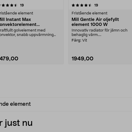
4.5 av 5 stjärnor
recensioner
4.5 av 5 stjärnor
recensioner
19
19
ristående element
Fristående element
ill Instant Max
Mill Gentle Air oljefyllt
onvektorelement
element 1000 W
CO2200LEDMAX, 2200 W
raftfullt golvelement med
Innovativ radiator för jämn och
onvektor, snabb uppvärmning
behaglig värm....
ch 3 värmenivåer. Mill ....
Färg:
Vit
1479,00
1949,00
ende element
 just nu