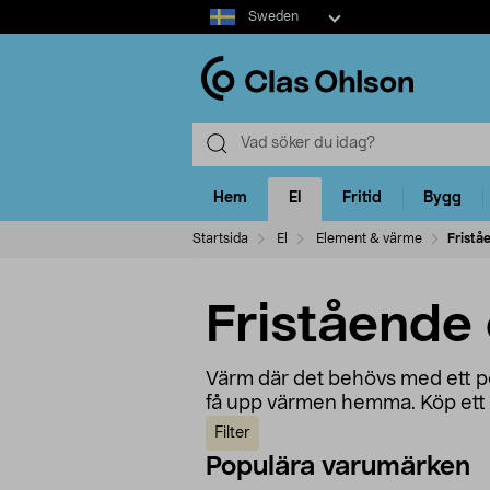
Select
Sweden
market
Hem
El
Fritid
Bygg
Startsida
El
Element & värme
Fristå
Fristående
Värm där det behövs med ett por
få upp värmen hemma. Köp ett f
Filter
Populära varumärken