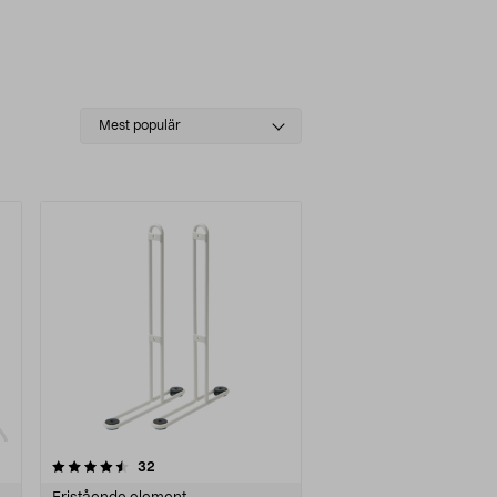
Select
Mest populär
sorting
recensioner
32