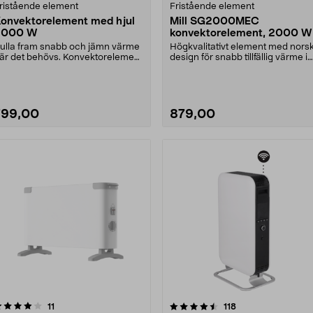
ristående element
Fristående element
onvektorelement med hjul
Mill SG2000MEC
2000 W
konvektorelement, 2000 W
ulla fram snabb och jämn värme
Högkvalitativt element med nors
är det behövs. Konvektorelement
design för snabb tillfällig värme i
ed hjul, 2 vär....
rum på cirk....
799,00
879,00
4.5 av 5 stjärnor
recensioner
4.5 av 5 stjärnor
recensioner
11
118