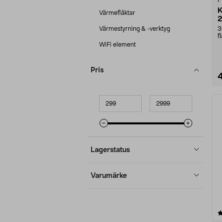
F
K
Värmefläktar
Värmestyrning & -verktyg
3
f
o
WiFi element
Pris
Minpris
Maxpris
Lagerstatus
Varumärke
4.5 av 5 stjärnor