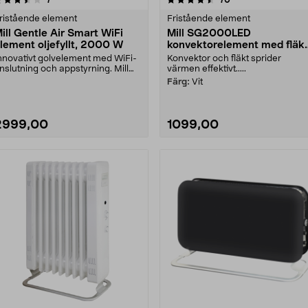
ristående element
Fristående element
ill Gentle Air Smart WiFi
Mill SG2000LED
lement oljefyllt, 2000 W
konvektorelement med fläk
2000 W
nnovativt golvelement med WiFi-
Konvektor och fläkt sprider
nslutning och appstyrning. Mill
värmen effektivt.....
entle Air 2000....
Färg:
Vit
2999,00
1099,00
Läs mer