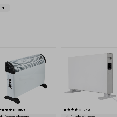
on
rodukter
4.0 av 5 stjärnor
recensioner
4.5 av 5 stjärnor
recensioner
1505
242