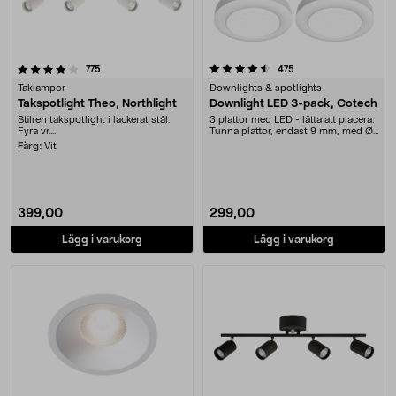
4.5 av 5 stjärnor
recensioner
recensioner
775
475
Taklampor
Downlights & spotlights
Takspotlight Theo, Northlight
Downlight LED 3-pack, Cotech
Stilren takspotlight i lackerat stål.
3 plattor med LED - lätta att placera.
Fyra vr....
Tunna plattor, endast 9 mm, med Ø
67 mm. ....
Färg:
Vit
399,00
299,00
Lägg i varukorg
Lägg i varukorg