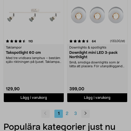
4.5 av 5 stjärnor
recensioner
recensioner
(133,00/st)
110
64
Taklampor
Downlights & spotlights
Takspotlight 60 cm
Downlight mini LED 3-pack
Northlight
Med tre vridbara lamphus – bestäm
själv riktningen på ljuset. Taklampa
Små, smidiga downlights som är
som passa....
lätta att placera. För utanpåliggande
eller infäl....
129,90
399,00
Lägg i varukorg
Lägg i varukorg
1
2
3
Populära kategorier just nu