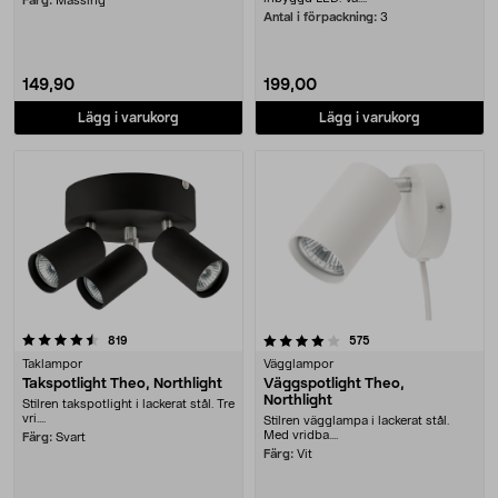
Färg:
Mässing
Antal i förpackning:
3
149,90
199,00
Lägg i varukorg
Lägg i varukorg
4.0 av 5 stjärnor
recensioner
recensioner
819
575
Taklampor
Vägglampor
Takspotlight Theo, Northlight
Väggspotlight Theo,
Northlight
Stilren takspotlight i lackerat stål. Tre
vri....
Stilren vägglampa i lackerat stål.
Med vridba....
Färg:
Svart
Färg:
Vit