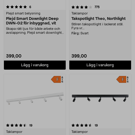
4.0 av 5 stjärnor
recensioner
recensioner
6
775
Plejd smart belysning
Taklampor
Plejd Smart Downlight Deep
Takspotlight Theo, Northlight
DWN-02 för inbyggnad, vit
Stilren takspotlight i lackerat stål.
Fyra vr....
Skapa rätt ljus för både arbete och
avslappning. Plejd smart downlight
Färg:
Svart
Deep DWN-....
399,00
399,00
Lägg i varukorg
Lägg i varukorg
4.5 av 5 stjärnor
recensioner
recensioner
19
19
Taklampor
Taklampor