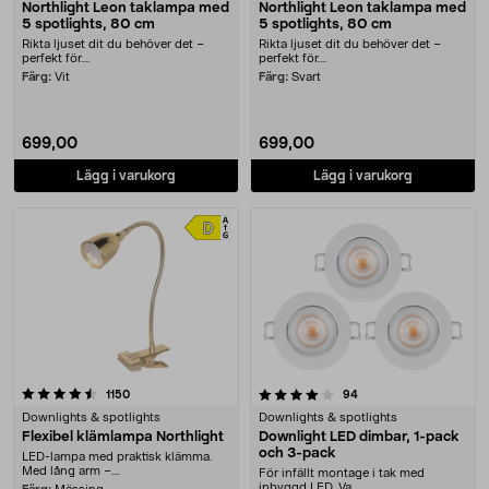
Northlight Leon taklampa med
Northlight Leon taklampa med
5 spotlights, 80 cm
5 spotlights, 80 cm
Rikta ljuset dit du behöver det –
Rikta ljuset dit du behöver det –
perfekt för....
perfekt för....
Färg:
Vit
Färg:
Svart
699,00
699,00
Lägg i varukorg
Lägg i varukorg
4.0 av 5 stjärnor
recensioner
recensioner
1150
94
Downlights & spotlights
Downlights & spotlights
Flexibel klämlampa Northlight
Downlight LED dimbar, 1-pack
och 3-pack
LED-lampa med praktisk klämma.
Med lång arm –....
För infällt montage i tak med
inbyggd LED. Va....