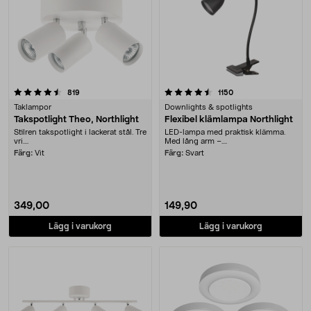
4.5 av 5 stjärnor
recensioner
recensioner
819
1150
Taklampor
Downlights & spotlights
Takspotlight Theo, Northlight
Flexibel klämlampa Northlight
Stilren takspotlight i lackerat stål. Tre
LED-lampa med praktisk klämma.
vri....
Med lång arm –....
Färg:
Vit
Färg:
Svart
349,00
149,90
Lägg i varukorg
Lägg i varukorg