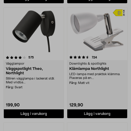
4.5 av 5 stjärnor
recensioner
recensioner
575
724
Vägglampor
Downlights & spotlights
Väggspotlight Theo,
Klämlampa Northlight
Northlight
LED-lampa med praktisk klämma.
Placeras på en....
Stilren vägglampa i lackerat stål.
Med vridba....
Färg:
Matt vit
Färg:
Svart
199,90
129,90
Lägg i varukorg
Lägg i varukorg