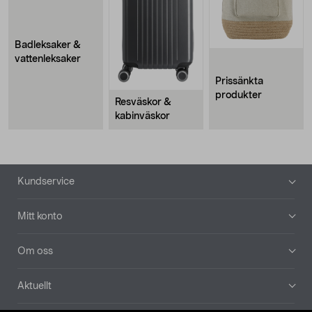
Badleksaker &
vattenleksaker
Prissänkta
produkter
Resväskor &
kabinväskor
Sidfot
Kundservice
Mitt konto
Om oss
Aktuellt