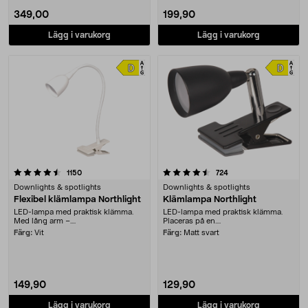
349,00
199,90
Lägg i varukorg
Lägg i varukorg
4.5 av 5 stjärnor
recensioner
recensioner
1150
724
Downlights & spotlights
Downlights & spotlights
Flexibel klämlampa Northlight
Klämlampa Northlight
LED-lampa med praktisk klämma.
LED-lampa med praktisk klämma.
Med lång arm –....
Placeras på en....
Färg:
Vit
Färg:
Matt svart
149,90
129,90
Lägg i varukorg
Lägg i varukorg