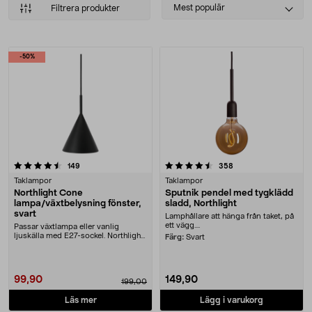
Select
Mest populär
Filtrera produkter
sorting
Produkter
-50%
4.5 av 5 stjärnor
recensioner
recensioner
149
358
Taklampor
Taklampor
Northlight Cone
Sputnik pendel med tygklädd
lampa/växtbelysning fönster,
sladd, Northlight
svart
Lamphållare att hänga från taket, på
ett vägg....
Passar växtlampa eller vanlig
ljuskälla med E27-sockel. Northlight
Färg:
Svart
Cone hängande....
99,90
149,90
199,00
Läs mer
Lägg i varukorg