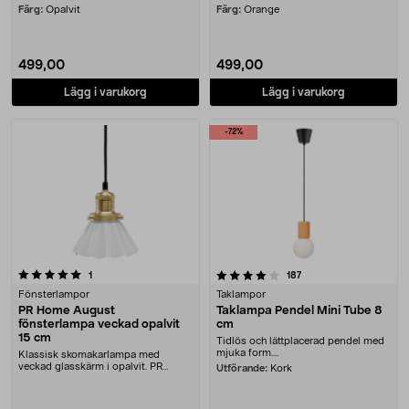
Färg:
Opalvit
Färg:
Orange
499,00
499,00
Lägg i varukorg
Lägg i varukorg
-72%
4.0 av 5 stjärnor
recensioner
recensioner
1
187
Fönsterlampor
Taklampor
PR Home August
Taklampa Pendel Mini Tube 8
fönsterlampa veckad opalvit
cm
15 cm
Tidlös och lättplacerad pendel med
mjuka form....
Klassisk skomakarlampa med
veckad glasskärm i opalvit. PR
Utförande:
Kork
Home August fönsterlam....