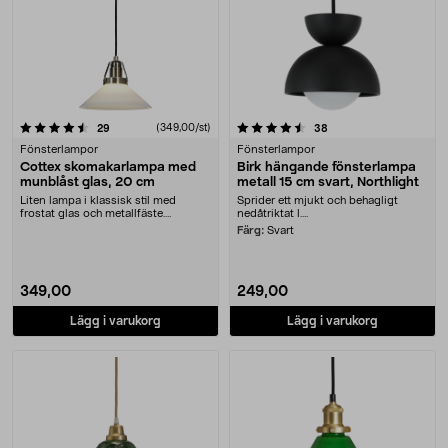
4.5 av 5 stjärnor
recensioner
(349,00/st)
recensioner
29
38
Fönsterlampor
Fönsterlampor
Cottex skomakarlampa med
Birk hängande fönsterlampa
munblåst glas, 20 cm
metall 15 cm svart, Northlight
Liten lampa i klassisk stil med
Sprider ett mjukt och behagligt
frostat glas och metallfäste.
nedåtriktat l....
Skomakare från Cot....
Färg:
Svart
349,00
249,00
Lägg i varukorg
Lägg i varukorg