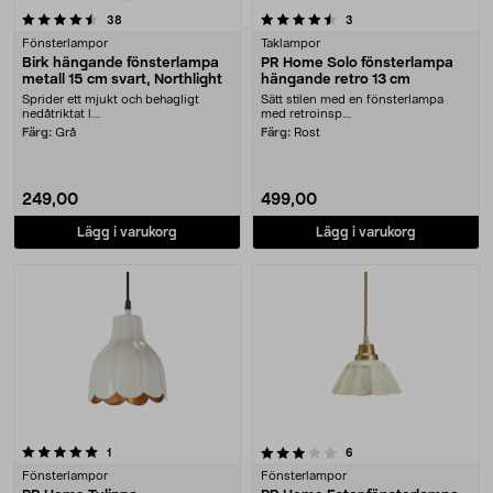
4.5 av 5 stjärnor
recensioner
recensioner
38
3
Fönsterlampor
Taklampor
Birk hängande fönsterlampa
PR Home Solo fönsterlampa
metall 15 cm svart, Northlight
hängande retro 13 cm
Sprider ett mjukt och behagligt
Sätt stilen med en fönsterlampa
nedåtriktat l....
med retroinsp....
Färg:
Grå
Färg:
Rost
249,00
499,00
Lägg i varukorg
Lägg i varukorg
3.5 av 5 stjärnor
recensioner
recensioner
1
6
Fönsterlampor
Fönsterlampor