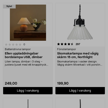
Nyhet
4.5 av 5 stjärnor
recensioner
297
recensioner
0
Batteridrivna lampor
Fönsterlampor
Ellen uppladdningsbar
Skomakarlampa med vågig
bordslampa USB, dimbar
skärm 15 cm, Northlight
Liten lampa, dimbar i 3 steg –
Skomakarlampa i vacker design.
justera ljuset med ett knapptryck.
Vågig skärm tillverkad i vitt porslin.
Ellen uppladdn....
3,5 m svar....
249,00
199,90
Lägg i varukorg
Lägg i varukorg