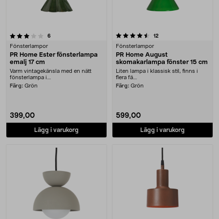
4.5 av 5 stjärnor
recensioner
recensioner
6
12
Fönsterlampor
Fönsterlampor
PR Home Ester fönsterlampa
PR Home August
emalj 17 cm
skomakarlampa fönster 15 cm
Varm vintagekänsla med en nätt
Liten lampa i klassisk stil, finns i
fönsterlampa i....
flera fä....
Färg:
Grön
Färg:
Grön
399,00
599,00
Lägg i varukorg
Lägg i varukorg