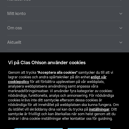
Mitt konto
Om oss
Aktuellt
Våra bolag
Vi på Clas Ohlson använder cookies
Hitta butik
Genom att trycka
”Acceptera alla cookies”
samtycker du till att vi
lagrar cookies och andra spårtekniker på din enhet
enligt vår
cookiepolicy
för att förbättra upplevelsen på vår webbplats,
SE
NO
FI
analysera webbplatsens användning samt anpassa våra
marknadsföringsinsatser. Vi använder fyra kategorier av cookies:
nödvändiga, funktionella, analys och annonsering. För nödvändiga
cookies krävs inte ditt samtycke eftersom dessa cookies är
nödvändiga för att innehållet på webbplatsen ska kunna fungera. Om
du istället vill skräddarsy dina val kan du trycka på
inställningar
. Ditt
samtycke är frivilligt och kan återkallas när som helst genom att du
ändrar i dina cookie-inställningar eller kontaktar oss för guidning.
Köpvillkor
Privacy statement
Klubbvillkor
För företag