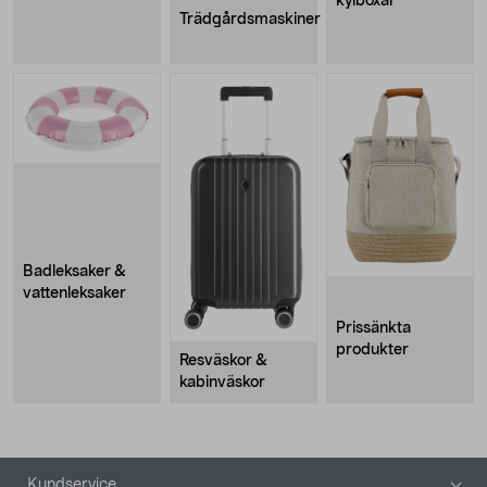
kylboxar
Trädgårdsmaskiner
Badleksaker &
vattenleksaker
Prissänkta
produkter
Resväskor &
kabinväskor
Sidfot
Kundservice