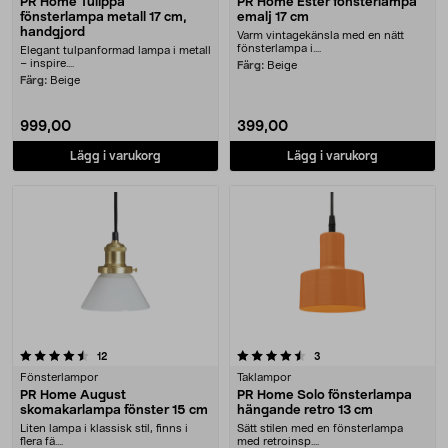
PR Home Tulippa
PR Home Ester fönsterlampa
fönsterlampa metall 17 cm,
emalj 17 cm
handgjord
Varm vintagekänsla med en nätt
fönsterlampa i....
Elegant tulpanformad lampa i metall
– inspire....
Färg:
Beige
Färg:
Beige
999,00
399,00
Lägg i varukorg
Lägg i varukorg
4.5 av 5 stjärnor
recensioner
recensioner
12
3
Fönsterlampor
Taklampor
PR Home August
PR Home Solo fönsterlampa
skomakarlampa fönster 15 cm
hängande retro 13 cm
Liten lampa i klassisk stil, finns i
Sätt stilen med en fönsterlampa
flera fä....
med retroinsp....