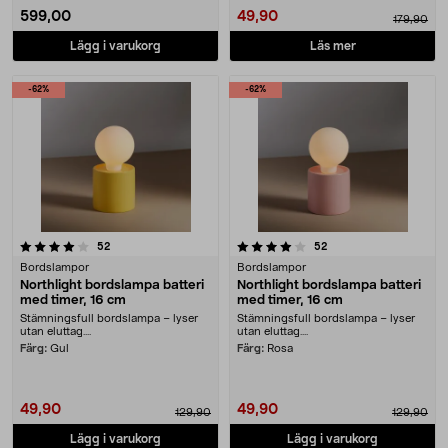
599,00
49,90
179,90
Lägg i varukorg
Läs mer
-62%
-62%
4.0 av 5 stjärnor
recensioner
recensioner
52
52
Bordslampor
Bordslampor
Northlight bordslampa batteri
Northlight bordslampa batteri
med timer, 16 cm
med timer, 16 cm
Stämningsfull bordslampa – lyser
Stämningsfull bordslampa – lyser
utan eluttag....
utan eluttag....
Färg:
Gul
Färg:
Rosa
49,90
49,90
129,90
129,90
Lägg i varukorg
Lägg i varukorg