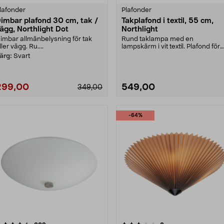
lafonder
Plafonder
imbar plafond 30 cm, tak /
Takplafond i textil, 55 cm,
ägg, Northlight Dot
Northlight
imbar allmänbelysning för tak
Rund taklampa med en
ller vägg. Ru....
lampskärm i vit textil. Plafond för
sovrum, vardagsrum elle....
ärg:
Svart
299,00
549,00
349,00
-64%