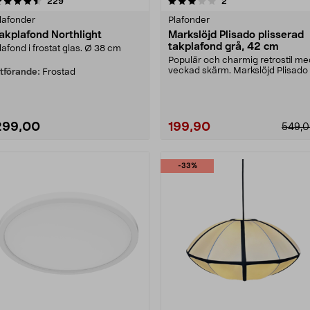
3.0 av 5 stjärnor
recensioner
4.5 av 5 stjärnor
recensioner
229
2
lafonder
Plafonder
akplafond Northlight
Markslöjd Plisado plisserad
takplafond grå, 42 cm
lafond i frostat glas. Ø 38 cm
Populär och charmig retrostil me
veckad skärm. Markslöjd Plisado
tförande:
Frostad
plisserad pl....
299,00
199,90
549,
-33%