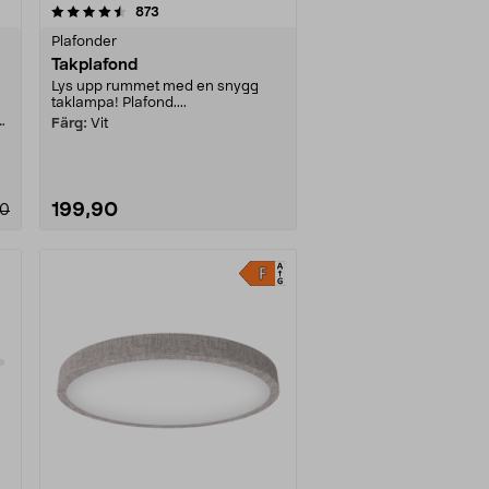
recensioner
873
Plafonder
m
Takplafond
Lys upp rummet med en snygg
taklampa! Plafond....
Färg:
Vit
199,90
00