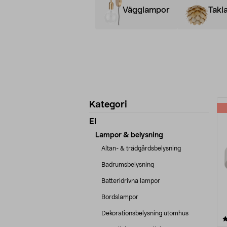
Vägglampor
Takl
Förfina
P
Kategori
produkter
El
Lampor & belysning
Altan- & trädgårdsbelysning
Badrumsbelysning
Batteridrivna lampor
Bordslampor
Dekorationsbelysning utomhus
4.5 av 5 stjärnor