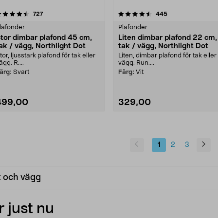
4.5 av 5 stjärnor
recensioner
recensioner
727
445
0.0 av 5 stjärnor
lafonder
Plafonder
tor dimbar plafond 45 cm,
Liten dimbar plafond 22 cm,
ak / vägg, Northlight Dot
tak / vägg, Northlight Dot
tor, ljusstark plafond för tak eller
Liten, dimbar plafond för tak eller
ägg. R....
vägg. Run....
ärg:
Svart
Färg:
Vit
499,00
329,00
1
2
3
k och vägg
 just nu