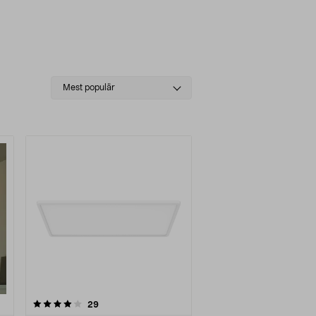
Select
Mest populär
sorting
recensioner
29