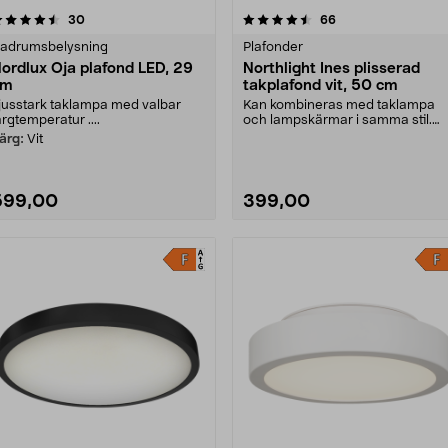
4.5 av 5 stjärnor
recensioner
4.5 av 5 stjärnor
recensioner
30
66
adrumsbelysning
Plafonder
ordlux Oja plafond LED, 29
Northlight Ines plisserad
cm
takplafond vit, 50 cm
jusstark taklampa med valbar
Kan kombineras med taklampa
ärgtemperatur ....
och lampskärmar i samma stil.
Northlight Ines – stor....
ärg:
Vit
599,00
399,00