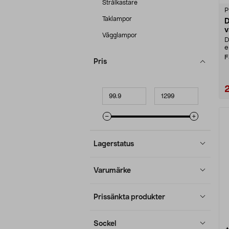
Strålkastare
P
Taklampor
D
v
Vägglampor
D
e
F
Pris
Minpris
Maxpris
Lagerstatus
Varumärke
Prissänkta produkter
Sockel