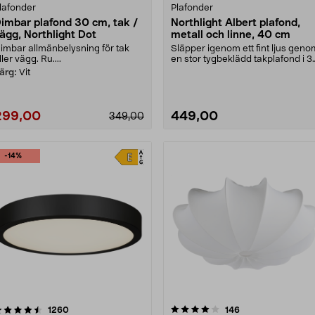
lafonder
Plafonder
imbar plafond 30 cm, tak /
Northlight Albert plafond,
ägg, Northlight Dot
metall och linne, 40 cm
imbar allmänbelysning för tak
Släpper igenom ett fint ljus geno
ller vägg. Ru....
en stor tygbeklädd takplafond i 3
lager. Nort....
ärg:
Vit
299,00
449,00
349,00
-14%
4.0 av 5 stjärnor
recensioner
4.5 av 5 stjärnor
recensioner
1260
146