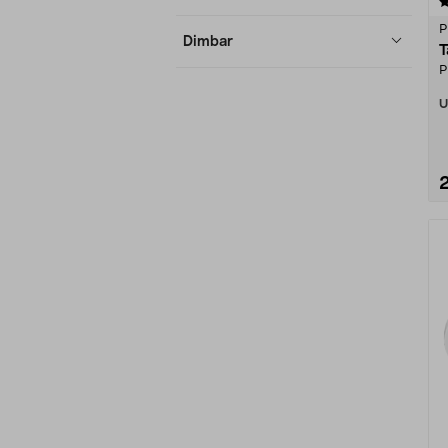
4.5 av 5 stjärnor
P
Dimbar
T
P
U