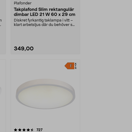
Plafonder
Takplafond Slim rektangulär
dimbar LED 21 W 60 x 29 cm
m
Diskret fyrkantig taklampa i vitt –
klart arbetsljus där du behöver se
tydligt. ....
349,00
recensioner
727