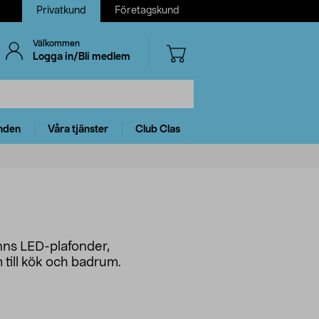
Privatkund
Företagskund
Välkommen
Logga in/Bli medlem
nden
Våra tjänster
Club Clas
inns LED-plafonder,
 till kök och badrum.