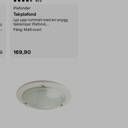
recensioner
873
Plafonder
Takplafond
Lys upp rummet med en snygg
taklampa! Plafond....
d
 –
Färg:
Matt svart
169,90
00