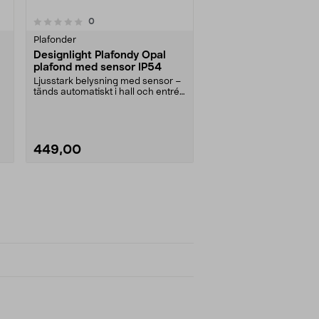
recensioner
0
Plafonder
Designlight Plafondy Opal
plafond med sensor IP54
Ljusstark belysning med sensor –
tänds automatiskt i hall och entré.
Designlight....
449,00