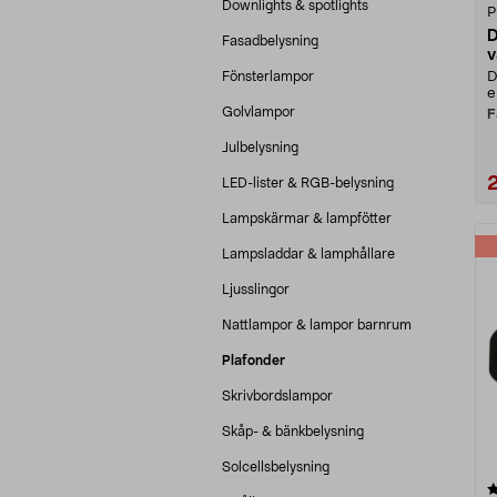
Downlights & spotlights
P
D
Fasadbelysning
v
Fönsterlampor
D
e
Golvlampor
F
Julbelysning
LED-lister & RGB-belysning
Lampskärmar & lampfötter
Lampsladdar & lamphållare
Ljusslingor
Nattlampor & lampor barnrum
Plafonder
Skrivbordslampor
Skåp- & bänkbelysning
Solcellsbelysning
4.5 av 5 stjärnor