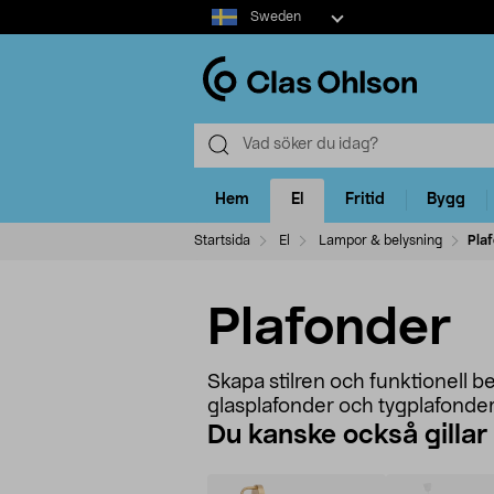
Select
Sweden
market
Hem
El
Fritid
Bygg
Startsida
El
Lampor & belysning
Pla
Plafonder
Skapa stilren och funktionell b
glasplafonder och tygplafonder 
Du kanske också gillar