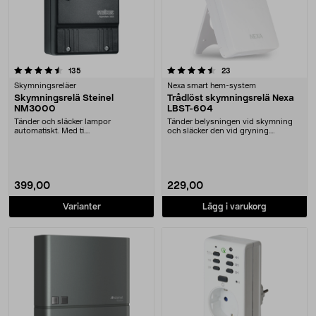
4.5 av 5 stjärnor
recensioner
recensioner
135
23
Skymningsreläer
Nexa smart hem-system
Skymningsrelä Steinel
Trådlöst skymningsrelä Nexa
NM3000
LBST-604
Tänder och släcker lampor
Tänder belysningen vid skymning
automatiskt. Med ti....
och släcker den vid gryning.
Trådlöst för placer....
399,00
229,00
Varianter
Lägg i varukorg