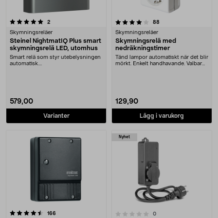
4.0 av 5 stjärnor
recensioner
recensioner
2
88
Skymningsreläer
Skymningsreläer
Steinel NightmatIQ Plus smart
Skymningsrelä med
skymningsrelä LED, utomhus
nedräkningstimer
Smart relä som styr utebelysningen
Tänd lampor automatiskt när det blir
automatisk....
mörkt. Enkelt handhavande. Valbar
tid till ....
579,00
129,90
Varianter
Lägg i varukorg
Nyhet
recensioner
0.0 av 5 stjärnor
166
recensioner
0