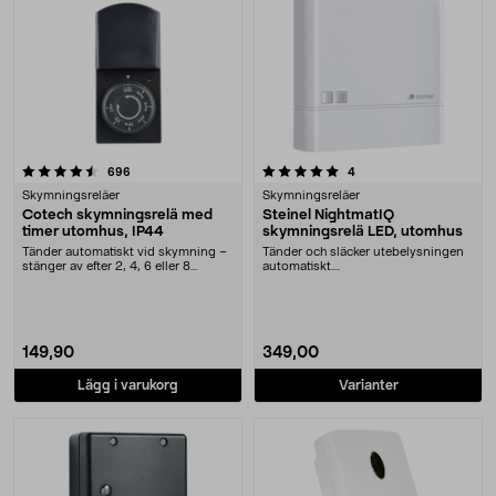
5.0 av 5 stjärnor
recensioner
recensioner
696
4
Skymningsreläer
Skymningsreläer
Cotech skymningsrelä med
Steinel NightmatIQ
timer utomhus, IP44
skymningsrelä LED, utomhus
Tänder automatiskt vid skymning –
Tänder och släcker utebelysningen
stänger av efter 2, 4, 6 eller 8
automatiskt....
timmar. Skymn....
149,90
349,00
Lägg i varukorg
Varianter