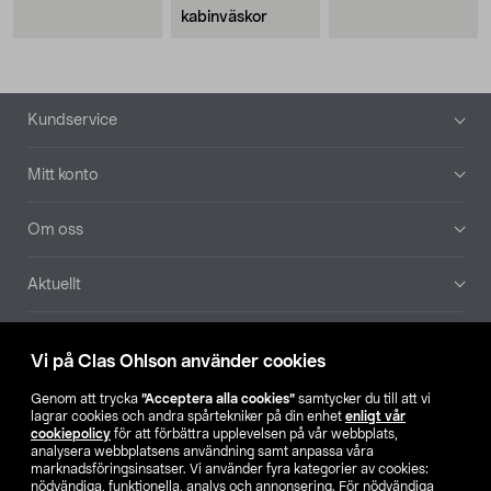
kabinväskor
Sidfot
Kundservice
Mitt konto
Om oss
Aktuellt
Våra bolag
Vi på Clas Ohlson använder cookies
Hitta butik
Genom att trycka
”Acceptera alla cookies”
samtycker du till att vi
lagrar cookies och andra spårtekniker på din enhet
enligt vår
cookiepolicy
för att förbättra upplevelsen på vår webbplats,
SE
NO
FI
analysera webbplatsens användning samt anpassa våra
marknadsföringsinsatser. Vi använder fyra kategorier av cookies:
nödvändiga, funktionella, analys och annonsering. För nödvändiga