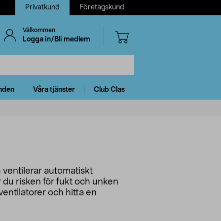
Privatkund
Företagskund
Välkommen
Logga in/Bli medlem
nden
Våra tjänster
Club Clas
h ventilerar automatiskt
 du risken för fukt och unken
entilatorer och hitta en