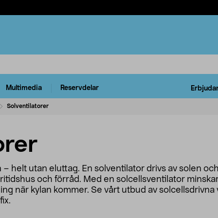
Multimedia
Reservdelar
Erbjuda
Solventilatorer
orer
 – helt utan eluttag. En solventilator drivs av solen oc
itidshus och förråd. Med en solcellsventilator minskar
ng när kylan kommer. Se vårt utbud av solcellsdrivna v
ix.