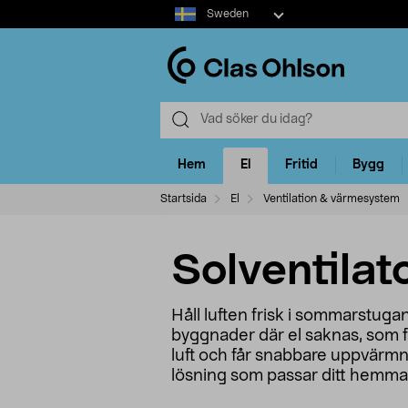
Select
Sweden
market
Hem
El
Fritid
Bygg
Startsida
El
Ventilation & värmesystem
Solventilat
Håll luften frisk i sommarstugan
byggnader där el saknas, som fr
luft och får snabbare uppvärmni
lösning som passar ditt hemmaf