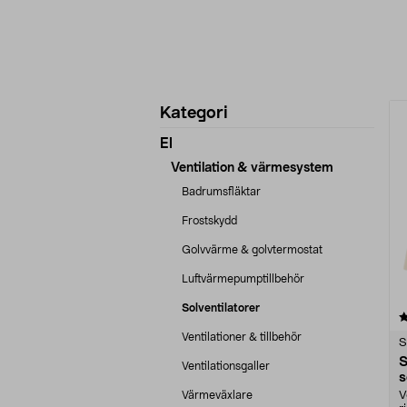
Förfina
P
Kategori
produkter
El
Ventilation & värmesystem
Badrumsfläktar
Frostskydd
Golvvärme & golvtermostat
Luftvärmepumptillbehör
Solventilatorer
4.0 av 5 stjärnor
Ventilationer & tillbehör
S
S
Ventilationsgaller
s
s
Värmeväxlare
V