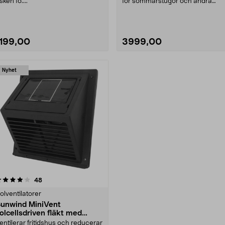
isken fö....
för sommarstugor och andra
ouppvärmda utrym....
1199,00
3999,00
Nyhet
Se varianter
recensioner
48
olventilatorer
unwind MiniVent
olcellsdriven fläkt med
nbyggd solpanel
entilerar fritidshus och reducerar