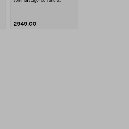
sommarstugor och andra
ouppvärmda utrymmen. Värm ....
2949,00