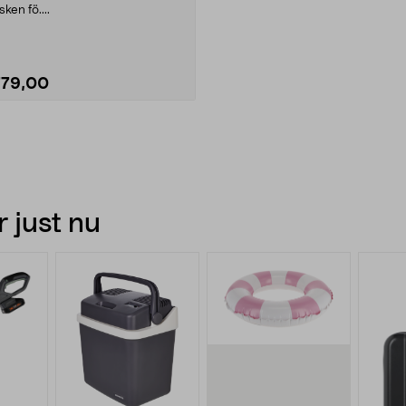
isken fö....
779,00
Se varianter
 just nu