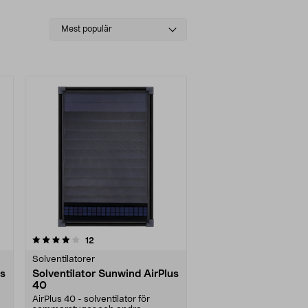
Select
Mest populär
sorting
recensioner
12
Solventilatorer
us
Solventilator Sunwind AirPlus
40
AirPlus 40 - solventilator för