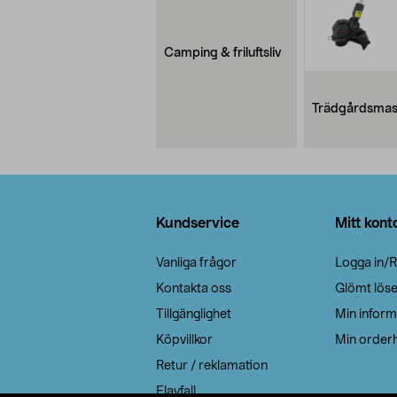
Camping & friluftsliv
Trädgårdsmas
Sidfot
Kundservice
Mitt kont
Vanliga frågor
Logga in/R
Kontakta oss
Glömt lös
Tillgänglighet
Min inform
Köpvillkor
Min orderh
Retur / reklamation
Elavfall