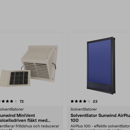
rodukter
4.0 av 5 stjärnor
recensioner
4.0 av 5 stjärnor
recensioner
72
23
olventilatorer
Solventilatorer
unwind MiniVent
Solventilator Sunwind AirPl
olcellsdriven fläkt med
100
eparat solpanel
entilerar fritidshus och reducerar
AirPlus 100 - effektiv solventilator