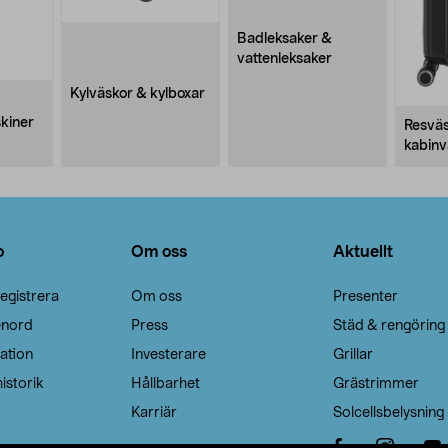
Badleksaker &
vattenleksaker
Kylväskor & kylboxar
kiner
Resväs
kabinv
o
Om oss
Aktuellt
egistrera
Om oss
Presenter
enord
Press
Städ & rengöring
ation
Investerare
Grillar
istorik
Hållbarhet
Grästrimmer
Karriär
Solcellsbelysning