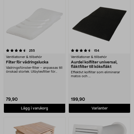
4.5 av 5 stjärnor
recensioner
recensioner
255
154
Ventilationer & tillbehör
Ventilationer & tillbehör
Filter för vädringslucka
Aurdel kolfilter universal,
fläktfilter till köksfläkt
Vädringsfönster-filter – anpassas till
önskad storlek. Utbytesfilter för
Effektivt kolfilter som eliminerar
fönster....
matos och ....
79,90
199,90
Lägg i varukorg
Varianter