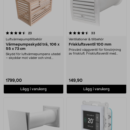
4.5 av 5 stjärnor
recensioner
recensioner
23
33
Luftvärmepumptillbehör
Ventilationer & tillbehör
Värmepumpsskydd trä, 106 x
Friskluftsventil 100 mm
55 x 73 cm
Prisvärd väggventil för försörjning
av friskluft. Friskluftsventil med
Skydd för luftvärmepumpens utedel
galler bå....
– skyddar mot väder och vind.
Svenskdesignat s....
1799,00
149,90
Lägg i varukorg
Lägg i varukorg