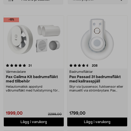
sorting
Produkter
-13%
4.5 av 5 stjärnor
recensioner
recensioner
31
208
Värmeväxlare
Badrumsfläktar
Pax Calima Kit badrumsfläkt
Pax Passad 31 badrumsfläkt
med tillbehör
med kallrasspjäll
Helautomatisk appstyrd
Styr via ljussensor, fuktsensor eller
våtrumsfläkt med fuktstyrning för
manuellt via strömbrytare. Pax
kontinuerlig drift. Pax....
Passad 31 –....
1999,00
1799,00
2299,00
Lägg i varukorg
Lägg i varukorg