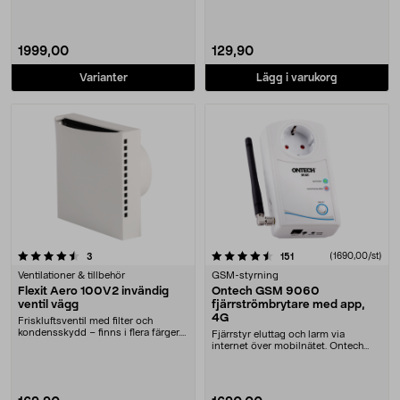
1999,00
129,90
Varianter
Lägg i varukorg
4.5 av 5 stjärnor
recensioner
recensioner
(1690,00/st)
3
151
Ventilationer & tillbehör
GSM-styrning
Flexit Aero 100V2 invändig
Ontech GSM 9060
ventil vägg
fjärrströmbrytare med app,
4G
Friskluftsventil med filter och
kondensskydd – finns i flera färger.
Fjärrstyr eluttag och larm via
Flexit Aero....
internet över mobilnätet. Ontech
GSM 9060 – styr ....