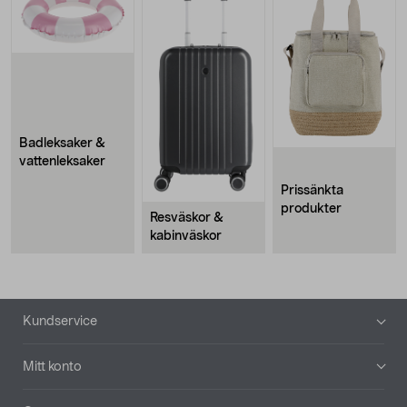
Badleksaker &
vattenleksaker
Prissänkta
produkter
Resväskor &
kabinväskor
Sidfot
Kundservice
Mitt konto