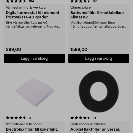
4.5 av 5 stjärnor
recensioner
recensioner
194
80
Värmestyrning & -verktyg
Värmeväxlare
Digital termostat för element,
Badrumsfläkt Klimatfabriken
frostvakt 0-40 grader
Klimat K7
Styr värme eller kyla på AC,
Multifunktionsfläkt som löser
värmefläktar och element. Plug-in
frånluftsuppgifterna i alla bostäder
termostat med fro....
med självdrag....
299,00
1599,00
Lägg i varukorg
Lägg i varukorg
4.5 av 5 stjärnor
recensioner
recensioner
9
71
Ventilationer & tillbehör
Ventilationer & tillbehör
Electrolux filter till köksfläkt,
Aurdel fläktfilter universal,