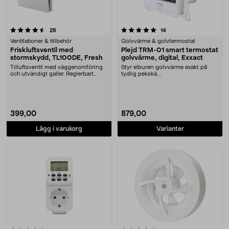
5.0 av 5 stjärnor
recensioner
recensioner
28
14
Ventilationer & tillbehör
Golvvärme & golvtermostat
Friskluftsventil med
Plejd TRM-01 smart termostat
stormskydd, TL100DE, Fresh
golvvärme, digital, Exxact
Tilluftsventil med väggenomföring
Styr elburen golvvärme exakt på
och utvändigt galler. Reglerbart
tydlig pekskä....
luftflöde och....
399,00
879,00
Lägg i varukorg
Varianter