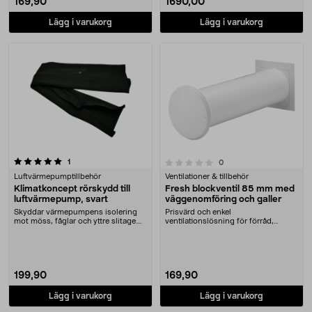
169,90
1690,00
Lägg i varukorg
Lägg i varukorg
recensioner
0.0 av 5 stjärnor
1
recensioner
0
Luftvärmepumptillbehör
Ventilationer & tillbehör
Klimatkoncept rörskydd till
Fresh blockventil 85 mm med
luftvärmepump, svart
väggenomföring och galler
Skyddar värmepumpens isolering
Prisvärd och enkel
mot möss, fåglar och yttre slitage.
ventilationslösning för förråd,
Klimatkoncept....
bodar, garage etc. Fresh bloc....
199,90
169,90
Lägg i varukorg
Lägg i varukorg