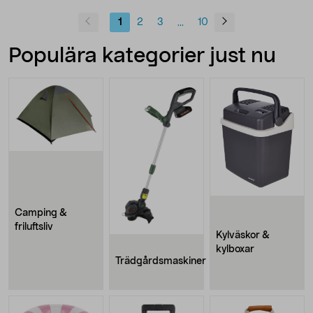
1
2
3
10
...
Populära kategorier just nu
Camping &
friluftsliv
Kylväskor &
kylboxar
Trädgårdsmaskiner