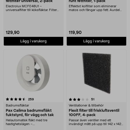
fettfilter universal, 2-pack
runt fettfilter, 1-pack
Electrolux MCFE48U1 –
Effektivt kolfilter som eliminerar
universalfilter till köksfläktar. Filter
matos och fångar upp fett. Aurdel
som tar bort mato....
fettfilter ....
129,90
119,90
Lägg i varukorg
Lägg i varukorg
3.5 av 5 stjärnor
recensioner
recensioner
259
51
Badrumsfläktar
Ventilationer & tillbehör
Pax Calima badrumsfläkt
Flexit filter till friskluftsventil
fuktstyrd, för vägg och tak
100FF, 4-pack
Helautomatisk fläkt med tre
Passar även ventiler med ett
hastighetslägen –....
invändigt mått på upp till 142 x 142
mm. Flexit fil....