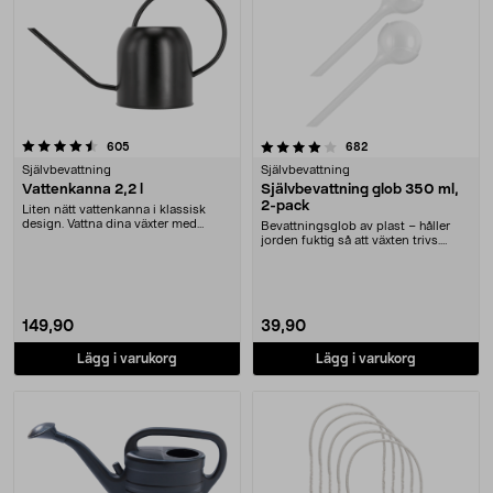
4.0 av 5 stjärnor
recensioner
recensioner
605
682
Självbevattning
Självbevattning
Vattenkanna 2,2 l
Självbevattning glob 350 ml,
2-pack
Liten nätt vattenkanna i klassisk
design. Vattna dina växter med
Bevattningsglob av plast – håller
precision
jorden fuktig så att växten trivs.
Självbevatt....
149,90
39,90
Lägg i varukorg
Lägg i varukorg