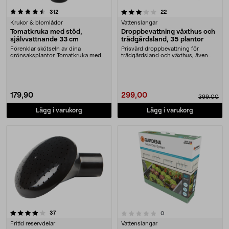
3.0 av 5 stjärnor
recensioner
recensioner
312
22
Krukor & blomlådor
Vattenslangar
Tomatkruka med stöd,
Droppbevattning växthus och
självvattnande 33 cm
trädgårdsland, 35 plantor
Förenklar skötseln av dina
Prisvärd droppbevattning för
grönsaksplantor. Tomatkruka med
trädgårdsland och växthus, även
spaljé – ger stabilt ....
krukor på olika höj....
179,90
299,00
399,00
Lägg i varukorg
Lägg i varukorg
recensioner
0.0 av 5 stjärnor
37
recensioner
0
Fritid reservdelar
Vattenslangar