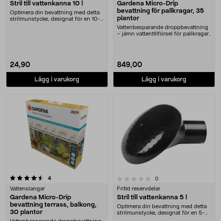
Stril till vattenkanna 10 l
Gardena Micro-Drip
bevattning för pallkragar, 35
Optimera din bevattning med detta
plantor
strilmunstycke, designat för en 10-
liters vatt....
Vattenbesparande droppbevattning
– jämn vattentillförsel för pallkragar.
Gardena....
24,90
849,00
Lägg i varukorg
Lägg i varukorg
recensioner
0.0 av 5 stjärnor
4
recensioner
0
Vattenslangar
Fritid reservdelar
Gardena Micro-Drip
Stril till vattenkanna 5 l
bevattning terrass, balkong,
Optimera din bevattning med detta
30 plantor
strilmunstycke, designat för en 5-
liters vatte....