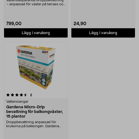
Vattenbesparande droppbevattning
– anpassad för växter på terrass och
balkong. G....
799,00
24,90
Lägg i varukorg
Lägg i varukorg
recensioner
2
Vattenslangar
Gardena Micro-Drip
bevattning för balkongväxter,
15 plantor
Droppbevattning anpassad för
krukorna på balkongen. Gardena
Micro-Drip bevattnin....