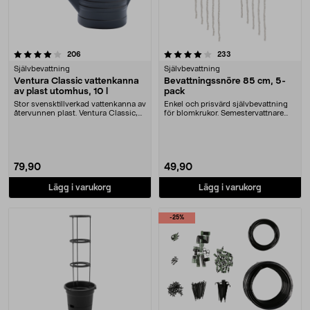
4.0 av 5 stjärnor
recensioner
recensioner
206
233
Självbevattning
Självbevattning
Ventura Classic vattenkanna
Bevattningssnöre 85 cm, 5-
av plast utomhus, 10 l
pack
Stor svensktillverkad vattenkanna av
Enkel och prisvärd självbevattning
återvunnen plast. Ventura Classic,
för blomkrukor. Semestervattnare
svart – ....
som håller j....
79,90
49,90
Lägg i varukorg
Lägg i varukorg
-25%