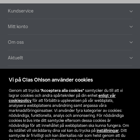
Sidfot
Kundservice
Mitt konto
Om oss
Aktuellt
Våra bolag
Vi på Clas Ohlson använder cookies
Hitta butik
Genom att trycka
”Acceptera alla cookies”
samtycker du till att vi
lagrar cookies och andra spårtekniker på din enhet
enligt vår
cookiepolicy
för att förbättra upplevelsen på vår webbplats,
SE
NO
FI
analysera webbplatsens användning samt anpassa våra
marknadsföringsinsatser. Vi använder fyra kategorier av cookies:
nödvändiga, funktionella, analys och annonsering. För nödvändiga
cookies krävs inte ditt samtycke eftersom dessa cookies är
nödvändiga för att innehållet på webbplatsen ska kunna fungera. Om
du istället vill skräddarsy dina val kan du trycka på
inställningar
. Ditt
samtycke är frivilligt och kan återkallas när som helst genom att du