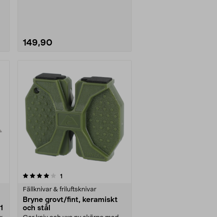
skogspromenaden eller....
149,90
recensioner
1
Fällknivar & friluftsknivar
Bryne grovt/fint, keramiskt
1
och stål