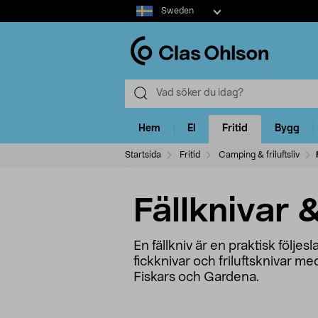
Select
Sweden
market
Hem
El
Fritid
Bygg
Startsida
Fritid
Camping & friluftsliv
Fällknivar &
En fällkniv är en praktisk följes
fickknivar och friluftsknivar me
Fiskars och Gardena.