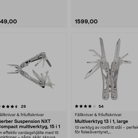
garanti. Leathe....
749,00
1599,00
4.0 av 5 stjärnor
recensioner
3.5 av 5 stjärnor
recensioner
29
54
ällknivar & friluftsknivar
Fällknivar & friluftsknivar
erber Suspension NXT
Multiverktyg 13 i 1, large
ompact multiverktyg, 15 i 1
13 verktyg av rostfritt stål – perfe
för fiskeäventyret,
n effektiv vardagshjälte med 15
skogspromenaden eller....
unktioner – såga, skär, skruva,