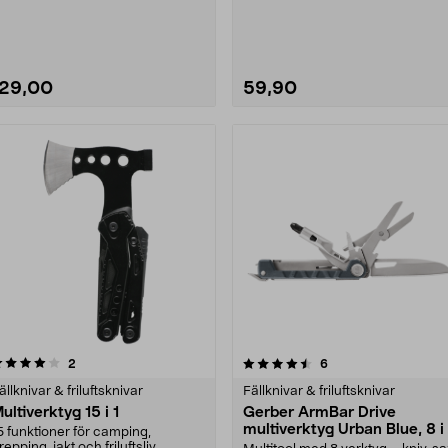
ickkniv av hög kvalit....
Friluftskniv Basic –....
129,00
59,90
4.5 av 5 stjärnor
recensioner
4.0 av 5 stjärnor
recensioner
2
6
ällknivar & friluftsknivar
Fällknivar & friluftsknivar
ultiverktyg 15 i 1
Gerber ArmBar Drive
multiverktyg Urban Blue, 8 i 
5 funktioner för camping,
repping, jakt och friluftsliv.