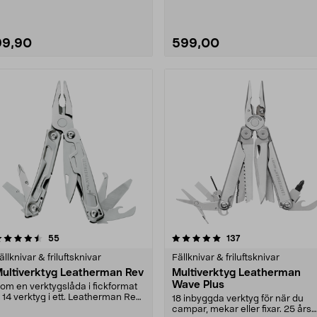
99,90
599,00
5.0 av 5 stjärnor
recensioner
4.0 av 5 stjärnor
recensioner
55
137
ällknivar & friluftsknivar
Fällknivar & friluftsknivar
ultiverktyg Leatherman Rev
Multiverktyg Leatherman
Wave Plus
om en verktygslåda i fickformat
 14 verktyg i ett. Leatherman Rev
18 inbyggda verktyg för när du
 ett högkva....
campar, mekar eller fixar. 25 års