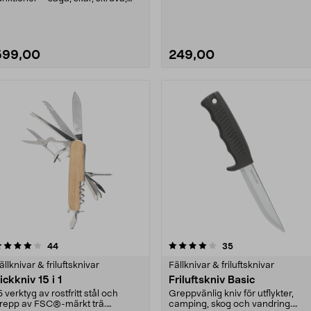
ät och mycket....
599,00
249,00
4.0 av 5 stjärnor
recensioner
4.0 av 5 stjärnor
recensioner
44
35
ällknivar & friluftsknivar
Fällknivar & friluftsknivar
ickkniv 15 i 1
Friluftskniv Basic
5 verktyg av rostfritt stål och
Greppvänlig kniv för utflykter,
repp av FSC®-märkt trä.
camping, skog och vandring.