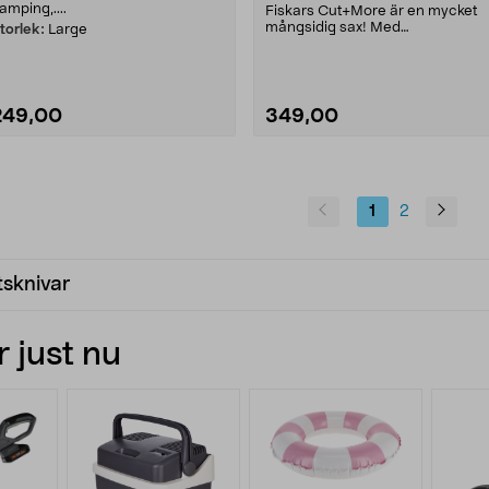
amping,....
Fiskars Cut+More är en mycket
mångsidig sax! Med
torlek:
Large
ståltrådsklippare, flasköppnare....
249,00
349,00
1
2
tsknivar
 just nu