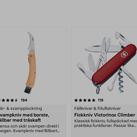
rodukter
5.0 av 5 stjärnor
recensioner
4.5 av 5 stjärnor
recensioner
194
119
är- & svampplockning
Fällknivar & friluftsknivar
vampkniv med borste,
Fickkniv Victorinox Climber
ällbar med träskaft
Klassisk fickkniv, fullspäckad me
praktiska funktioner. Passar lika
ensa och skär svampen direkt i
bra i skoge....
kogen. Svampkniv med fällbart
lad och borste i....