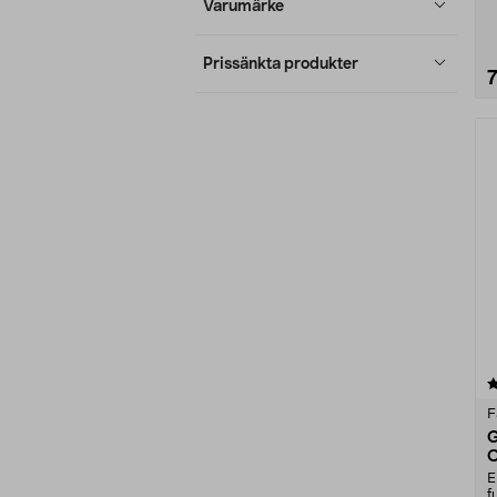
Varumärke
Prissänkta produkter
4.5 av 5 stjärnor
F
G
C
E
f