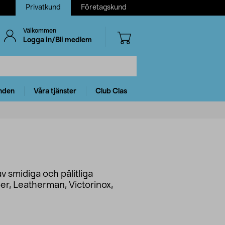
Privatkund
Företagskund
Välkommen
Logga in/Bli medlem
nden
Våra tjänster
Club Clas
av smidiga och pålitliga
ber, Leatherman, Victorinox,