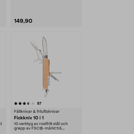
149,90
recensioner
87
Fällknivar & friluftsknivar
Fickkniv 10 i 1
kt
10 verktyg av rostfritt stål och
grepp av FSC®-märkt trä.
Fickkniv av hög kvalit....