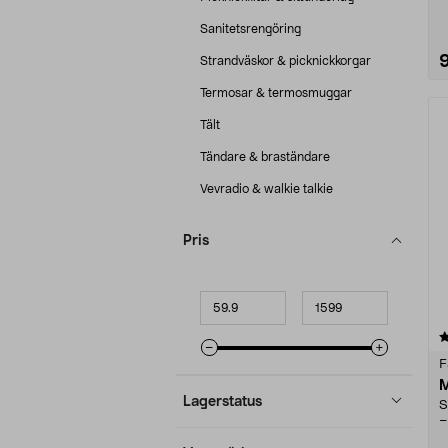
Sanitetsrengöring
Strandväskor & picknickkorgar
Termosar & termosmuggar
Tält
Tändare & braständare
Vevradio & walkie talkie
Pris
Minpris
Maxpris
4.5 av 5 stjärnor
F
M
Lagerstatus
S
–
–