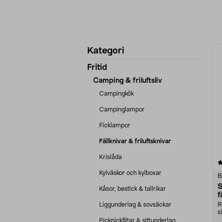
Förfina
P
Kategori
produkter
Fritid
Camping & friluftsliv
Campingkök
Campinglampor
Ficklampor
Fällknivar & friluftsknivar
Krislåda
4.5 av 5 stjärnor
Kylväskor och kylboxar
B
S
Kåsor, bestick & tallrikar
f
Liggunderlag & sovsäckar
R
s
b
Picknickfiltar & sittunderlag