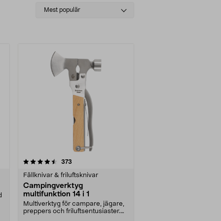
Select
Mest populär
sorting
recensioner
373
Fällknivar & friluftsknivar
Campingverktyg
multifunktion 14 i 1
d
Multiverktyg för campare, jägare,
preppers och friluftsentusiaster.
Ha med dig a....