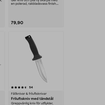
x,
Ger kniv och yxa ny skärpa med
en polerad, rakbladsvass finish.
Kompakt bryne me....
79,90
recensioner
54
Fällknivar & friluftsknivar
Friluftskniv med tändstål
Greppvänlig kniv för utflykter,