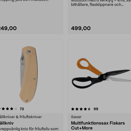
Multitool med 8 verktyg – kniv, sa
ultiverktyg med yxa,....
bithållare, flasköppnare och
mycket mer. Ge....
249,00
499,00
4.5 av 5 stjärnor
recensioner
4.5 av 5 stjärnor
recensioner
73
99
ällknivar & friluftsknivar
Saxar
ällkniv
Multifunktionssax Fiskars
Cut+More
reppvänlig kniv för friluftsliv som