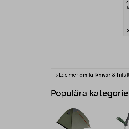
c
S
Läs mer om fällknivar & friluf
Populära kategorier