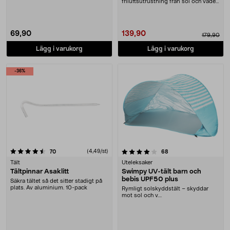
och trä....
friluftsutrustning från sol och väder.
Nikwax T....
69,90
139,90
179,90
Lägg i varukorg
Lägg i varukorg
-36%
4.0 av 5 stjärnor
recensioner
(4,49/st)
recensioner
70
68
Tält
Uteleksaker
Tältpinnar Asaklitt
Swimpy UV-tält barn och
bebis UPF50 plus
Säkra tältet så det sitter stadigt på
plats. Av aluminium. 10-pack
Rymligt solskyddstält – skyddar
mot sol och v....