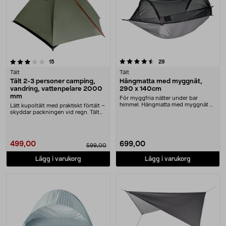
4.5 av 5 stjärnor
recensioner
recensioner
15
29
Tält
Tält
Tält 2-3 personer camping,
Hängmatta med myggnät,
vandring, vattenpelare 2000
290 x 140cm
mm
För myggfria nätter under bar
himmel. Hängmatta med myggnät –
Lätt kupoltält med praktiskt förtält –
för camping, vandr....
skyddar packningen vid regn. Tält
för 2–3....
499,00
699,00
599,00
Lägg i varukorg
Lägg i varukorg