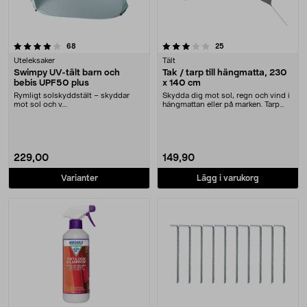
3.5 av 5 stjärnor
recensioner
recensioner
68
25
Uteleksaker
Tält
Swimpy UV-tält barn och
Tak / tarp till hängmatta, 230
bebis UPF50 plus
x 140 cm
Rymligt solskyddstält – skyddar
Skydda dig mot sol, regn och vind i
mot sol och v....
hängmattan eller på marken. Tarp
med tältpin....
229,00
149,90
Varianter
Lägg i varukorg