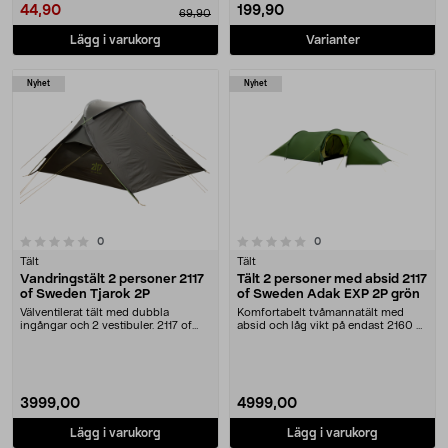
44,90
199,90
69,90
Lägg i varukorg
Varianter
Nyhet
Nyhet
0.0 av 5 stjärnor
recensioner
recensioner
0
0
Tält
Tält
Vandringstält 2 personer 2117
Tält 2 personer med absid 2117
of Sweden Tjarok 2P
of Sweden Adak EXP 2P grön
Välventilerat tält med dubbla
Komfortabelt tvåmannatält med
ingångar och 2 vestibuler. 2117 of
absid och låg vikt på endast 2160 g.
Sweden Tjarok t....
2117 of Swede....
3999,00
4999,00
Lägg i varukorg
Lägg i varukorg