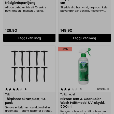
trädgårdspaviljong
cm
Allt du behöver för att förankra
Skydda dig från vind, regn och kyla
paviljongen i marken. 7 olika
på vandringar och friluftsäventyr.
tillbehör för att....
Tarp – an....
129,90
149,90
Lägg i varukorg
Lägg i varukorg
-22%
3.5 av 5 stjärnor
recensioner
recensioner
(279,80/l)
4
3
Tält
Tvättmedel
Tältpinnar skruv plast, 10-
Nikwax Tent & Gear Solar
pack
Wash tvättmedel UV-skydd,
500 ml
Skruva enkelt ner i sand, jord eller
gräsmatta – starkt fäste för strand
Rengör och skydda tält och annan