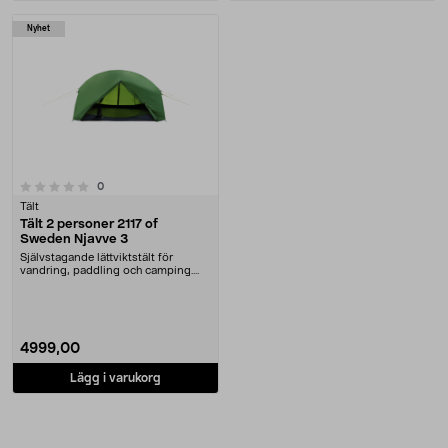
Nyhet
recensioner
0
Tält
Tält 2 personer 2117 of
Sweden Njavve 3
Självstagande lättviktstält för
vandring, paddling och camping.
2117 of Sweden N....
4999,00
Lägg i varukorg