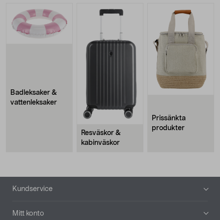
Badleksaker &
vattenleksaker
Prissänkta
produkter
Resväskor &
kabinväskor
Sidfot
Kundservice
Mitt konto