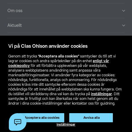
Om oss
Aktuellt
Våra bolag
Vi på Clas Ohlson använder cookies
Hitta butik
Genom att trycka
”Acceptera alla cookies”
samtycker du till att vi
lagrar cookies och andra spårtekniker på din enhet
enligt vår
cookiepolicy
för att förbättra upplevelsen på vår webbplats,
SE
NO
FI
analysera webbplatsens användning samt anpassa våra
marknadsföringsinsatser. Vi använder fyra kategorier av cookies:
nödvändiga, funktionella, analys och annonsering. För nödvändiga
cookies krävs inte ditt samtycke eftersom dessa cookies är
nödvändiga för att innehållet på webbplatsen ska kunna fungera. Om
du istället vill skräddarsy dina val kan du trycka på
inställningar
. Ditt
samtycke är frivilligt och kan återkallas när som helst genom att du
ändrar i dina cookie-inställningar eller kontaktar oss för guidning.
Köpvillkor
Privacy statement
Klubbvillkor
För företag
Ändra till priser exklusive moms
Acceptera alla cookies
Avvisa alla
Inställningar