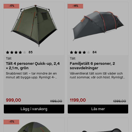
Produkter
-17%
-14%
4.0 av 5 stjärnor
recensioner
recensioner
85
84
Tält
Tält
Tält 4 personer Quick-up, 2,4
Familjetält 6 personer, 2
× 2,1 m, grön
sovavdelningar
Snabbrest tält – tar mindre än en
Välventilerat tält som tål väder och
minut att bygga upp. Rymligt 4-
rust sommar, vår och höst. Rymligt
mannatält med 1....
familjet....
999,00
1199,00
1199,00
1399,00
Lägg i varukorg
Läs mer
-17%