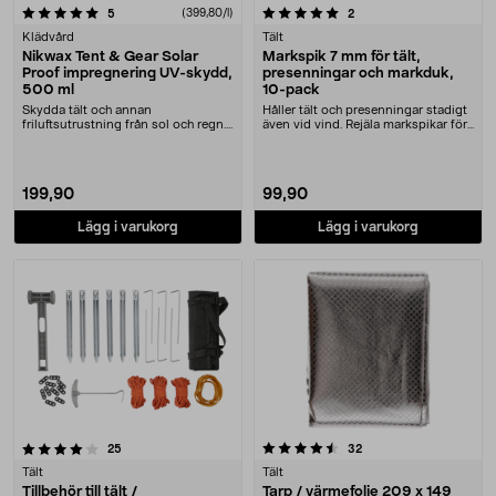
5.0 av 5 stjärnor
recensioner
(399,80/l)
recensioner
5
2
Klädvård
Tält
Nikwax Tent & Gear Solar
Markspik 7 mm för tält,
Proof impregnering UV-skydd,
presenningar och markduk,
500 ml
10-pack
Skydda tält och annan
Håller tält och presenningar stadigt
friluftsutrustning från sol och regn.
även vid vind. Rejäla markspikar för
Nikwax Tent & Gear S....
tillfä....
199,90
99,90
Lägg i varukorg
Lägg i varukorg
4.5 av 5 stjärnor
recensioner
recensioner
25
32
Tält
Tält
Tillbehör till tält /
Tarp / värmefolie 209 x 149