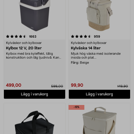
4.5 av 5 stjärnor
recensioner
recensioner
1663
959
Kylväskor och kylboxar
Kylväskor och kylboxar
Kylbox 12 V, 20 liter
Kylväska 14 liter
Kylbox med bra kyleffekt, tålig
Mjuk hög väska med isolerande
konstruktion och låg ljudnivå. Kan
insida och plat....
både kyla och....
Färg:
Beige
499,00
99,90
599,00
149,90
Lägg i varukorg
Lägg i varukorg
-13%