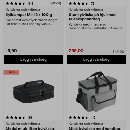
4.5 av 5 stjärnor
recensioner
(9,95/st)
recensioner
318
72
Kylväskor och kylboxar
Kylväskor och kylboxar
Kylklampar Mini 2 x 100 g
Stor kylväska på hjul med
teleskophandtag
Håller mat och dryck fräsch längre.
Tar liten plats i både kylväska,
Kylväska med integrerad
kylbox och ....
transportkärra – lättrullad på väg till
picknicken. Kylv....
19,90
299,00
349,00
Lägg i varukorg
Lägg i varukorg
-30%
4.5 av 5 stjärnor
recensioner
recensioner
39
115
Kylväskor och kylboxar
Kylväskor och kylboxar
Modul mjuk, liten kylväska,
Mjuk kylväska med handtag,