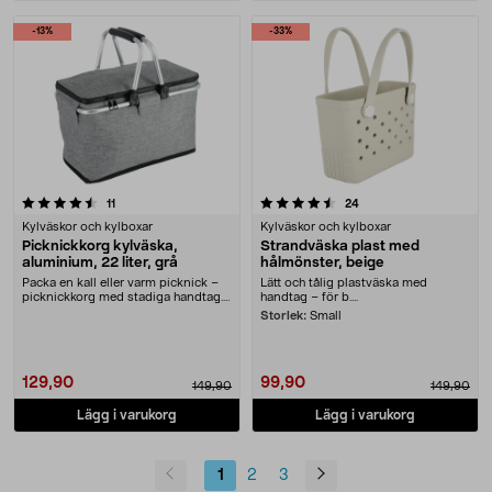
-13%
-33%
4.5 av 5 stjärnor
recensioner
recensioner
11
24
Kylväskor och kylboxar
Kylväskor och kylboxar
Picknickkorg kylväska,
Strandväska plast med
aluminium, 22 liter, grå
hålmönster, beige
Packa en kall eller varm picknick –
Lätt och tålig plastväska med
picknickkorg med stadiga handtag.
handtag – för b....
Picknickko....
Storlek:
Small
129,90
99,90
149,90
149,90
Lägg i varukorg
Lägg i varukorg
1
2
3