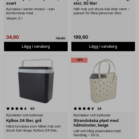
svart
stor, 30 liter
Kylväska i serien modul – kan
Håll mat och dryck kall eller varm –
kombineras med ....
passar för flera personer. Stor
kylväska me....
Volym:
2 l
34,90
199,90
49,90
Lägg i varukorg
Lägg i varukorg
-40%
4.5 av 5 stjärnor
recensioner
recensioner
40
24
Kylväskor och kylboxar
Kylväskor och kylboxar
Kylbox 24 liter, grå
Strandväska plast med
hålmönster, beige
Hård kylväska som håller mat och
dryck kall länge. Kylbox 24 liter,
Lätt och tålig plastväska med
dubbelisoler....
handtag – för b....