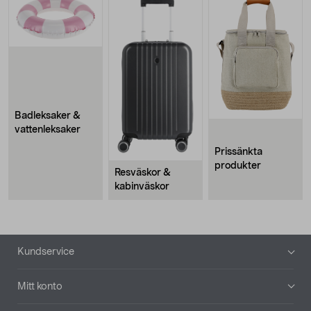
Badleksaker &
vattenleksaker
Prissänkta
produkter
Resväskor &
kabinväskor
Sidfot
Kundservice
Mitt konto