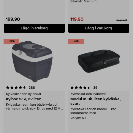
Storlek:
Medium
199,90
119,90
199,90
Lägg i varukorg
Lägg i varukorg
-20%
-38%
4.5 av 5 stjärnor
recensioner
recensioner
388
39
Kylväskor och kylboxar
Kylväskor och kylboxar
Kylbox 12 V, 32 liter
Modul mjuk, liten kylväska,
svart
Kylväskan som kan både kyla och
värma din picknick! Drivs med 12 V -
Kylväska i serien modul – kan
glöm kylkla....
kombineras med ....
Volym:
5 l