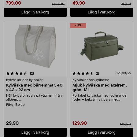
799,00
49,90
999,00
79,90
Lägg i varukorg
Lägg i varukorg
-13%
4.5 av 5 stjärnor
recensioner
recensioner
(129,90/st)
127
27
Kylväskor och kylboxar
Kylväskor och kylboxar
Kylväska med bärremmar, 40
Mjuk kylväska med axelrem,
× 42 × 22 cm
grön, 12 l
Håll kylvaror svala på väg hem från
Portabel kylväska med isolerande
affären, ....
foder – bekväm att bära med
axelrem. Mjuk kylvä....
Färg:
Beige
29,90
129,90
149,90
Lägg i varukorg
Lägg i varukorg