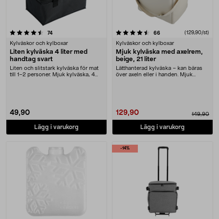
4.5 av 5 stjärnor
recensioner
recensioner
(129,90/st)
74
66
Kylväskor och kylboxar
Kylväskor och kylboxar
Liten kylväska 4 liter med
Mjuk kylväska med axelrem,
handtag svart
beige, 21 liter
Liten och slitstark kylväska för mat
Lätthanterad kylväska – kan bäras
till 1–2 personer. Mjuk kylväska, 4
över axeln eller i handen. Mjuk
liter –....
kylväska med a....
49,90
129,90
149,90
Lägg i varukorg
Lägg i varukorg
-14%