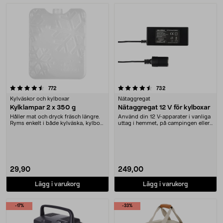
Produkter
4.5 av 5 stjärnor
recensioner
recensioner
772
732
Kylväskor och kylboxar
Nätaggregat
Kylklampar 2 x 350 g
Nätaggregat 12 V för kylboxar
Håller mat och dryck fräsch längre.
Använd din 12 V-apparater i vanliga
Ryms enkelt i både kylväska, kylbox
uttag i hemmet, på campingen eller i
och frys....
stugan.....
29,90
249,00
Lägg i varukorg
Lägg i varukorg
-17%
-33%