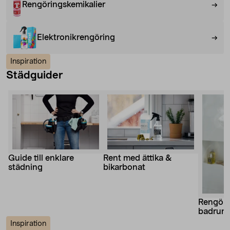
Rengöringskemikalier
Elektronikrengöring
Inspiration
Städguider
Guide till enklare
Rent med ättika &
städning
bikarbonat
Rengöri
badrum
Inspiration