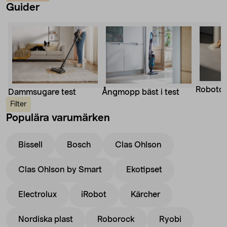
Guider
Robotd
Dammsugare test
Ångmopp bäst i test
Filter
Populära varumärken
Bissell
Bosch
Clas Ohlson
Clas Ohlson by Smart
Ekotipset
Electrolux
iRobot
Kärcher
Nordiska plast
Roborock
Ryobi