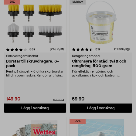
-25%
Multibuy
4.5 av 5 stjärnor
recensioner
(24,98/st)
recensioner
(119,80/kg)
867
517
Skruvdragartillbehör
Rengöringsmedel
Borstar till skruvdragare, 6-
Citronsyra för städ, tvätt och
pack
rengöring, 500 gram
Rent på djupet – 6 olika skurborstar
För effektiv rengöring och
till din borrmaskin. Rengör allt från
avkalkning i kök och badrum.
grill....
Citronsyra – mångsidigt ....
149,90
59,90
199,90
Lägg i varukorg
Lägg i varukorg
-17%