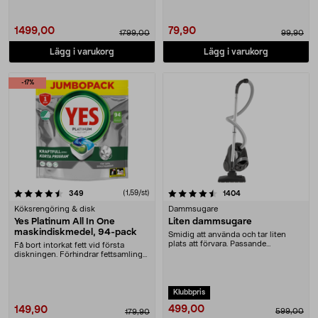
1499,00
79,90
1799,00
99,90
Lägg i varukorg
Lägg i varukorg
-17%
4.5 av 5 stjärnor
recensioner
(1,59/st)
recensioner
349
1404
Köksrengöring & disk
Dammsugare
Yes Platinum All In One
Liten dammsugare
maskindiskmedel, 94-pack
Smidig att använda och tar liten
plats att förvara. Passande
Få bort intorkat fett vid första
dammsugarpåse 44-17....
diskningen. Förhindrar fettsamlingar
i diskmask....
Klubbpris
499,00
149,90
599,00
179,90