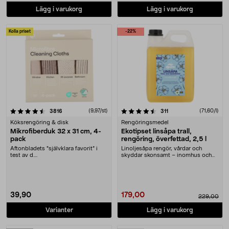
Lägg i varukorg
Lägg i varukorg
Kolla priset
-22%
4.5 av 5 stjärnor
recensioner
(9,97/st)
recensioner
(71,60/l)
3816
311
Köksrengöring & disk
Rengöringsmedel
Mikrofiberduk 32 x 31 cm, 4-
Ekotipset linsåpa trall,
pack
rengöring, överfettad, 2,5 l
Aftonbladets "självklara favorit” i
Linoljesåpa rengör, vårdar och
test av d....
skyddar skonsamt – inomhus och
utomhus. Ekotipset....
39,90
179,00
229,00
Varianter
Lägg i varukorg