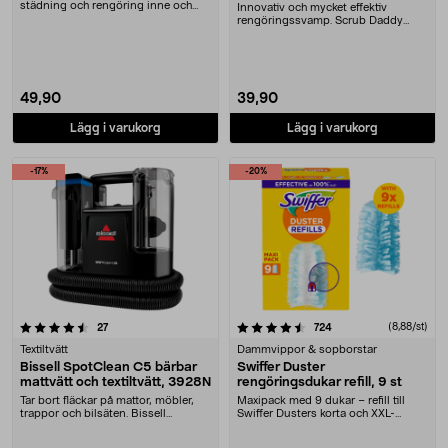
städning och rengöring inne och
Innovativ och mycket effektiv
ute. Städa med....
rengöringssvamp. Scrub Daddy
ändrar textur efter v....
49,90
39,90
Lägg i varukorg
Lägg i varukorg
-17%
-20%
4.5 av 5 stjärnor
recensioner
recensioner
(8,88/st)
27
724
Textiltvätt
Dammvippor & sopborstar
Bissell SpotClean C5 bärbar
Swiffer Duster
mattvätt och textiltvätt, 3928N
rengöringsdukar refill, 9 st
Tar bort fläckar på mattor, möbler,
Maxipack med 9 dukar – refill till
trappor och bilsäten. Bissell
Swiffer Dusters korta och XXL-
SpotClean C5 S....
handtag (säljs ....