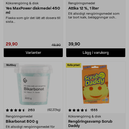
Köksrengöring & disk
Rengöringsmedel
Yes MaxPower diskmedel 450
Ättika 12 %, 1 liter
ml
Ett allsidigt rengöringsmedel som
tar bort kalk, beläggningar och
Flaska som gör det lätt att dosera till
neutraliserar ....
sista....
29,90
39,90
49,90
Varianter
Lägg i varukorg
Multibuy
Kolla priset
4.5 av 5 stjärnor
recensioner
(62,37/kg)
recensioner
2153
1555
Rengöringsmedel
Köksrengöring & disk
Bikarbonat 800 g
Rengöringssvamp Scrub
Daddy
Ett allsidigt rengöringsmedel för