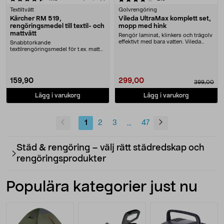
Textiltvätt
Golvrengöring
Kärcher RM 519,
Vileda UltraMax komplett set,
rengöringsmedel till textil- och
mopp med hink
mattvätt
Rengör laminat, klinkers och trägolv
effektivt med bara vatten. Vileda
Snabbtorkande
UltraMax ....
textilrengöringsmedel för t.ex. matta,
bilklädsel och soffa. Ger n....
159,90
299,00
399,00
Lägg i varukorg
Lägg i varukorg
1
2
3
47
...
Städ & rengöring – välj rätt städredskap och
rengöringsprodukter
Populära kategorier just nu