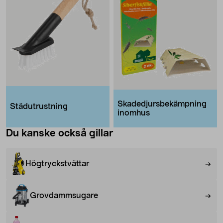
Skadedjursbekämpning
Städutrustning
inomhus
Du kanske också gillar
Högtryckstvättar
Grovdammsugare