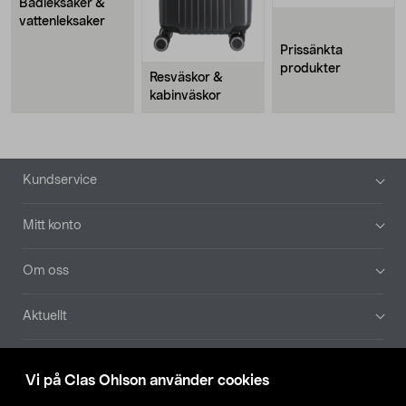
Badleksaker &
vattenleksaker
Prissänkta
produkter
Resväskor &
kabinväskor
Sidfot
Kundservice
Mitt konto
Om oss
Aktuellt
Våra bolag
Vi på Clas Ohlson använder cookies
Hitta butik