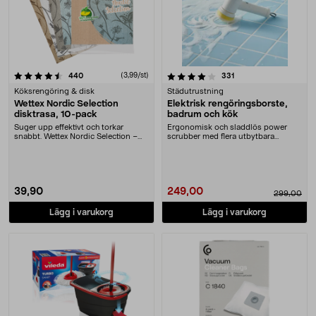
4.0 av 5 stjärnor
recensioner
(3,99/st)
recensioner
440
331
Köksrengöring & disk
Städutrustning
Wettex Nordic Selection
Elektrisk rengöringsborste,
disktrasa, 10-pack
badrum och kök
Suger upp effektivt och torkar
Ergonomisk och sladdlös power
snabbt. Wettex Nordic Selection –
scrubber med flera utbytbara
disktrasor till....
huvuden. Batteridrive....
39,90
249,00
299,00
Lägg i varukorg
Lägg i varukorg