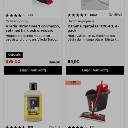
4.5 av 5 stjärnor
recensioner
recensioner
(24,98/st)
987
1089
Golvrengöring
Dammsugarpåsar
Vileda Turbo Smart golvmopp,
Dammsugarpåsar C1840, 4-
set med hink och urvridare
pack
Högabsorberande mopp med
Hög kvalitet, en av marknadens
pedalstyrd urvridare. Vileda Turbo
bästa dammsugarpåsar. Slitstark,
Smart mopp med hink ....
upp till 50 % me....
Klubbpris
299,00
99,90
399,00
Lägg i varukorg
Lägg i varukorg
-25%
4.0 av 5 stjärnor
recensioner
(159,90/l)
recensioner
1113
218