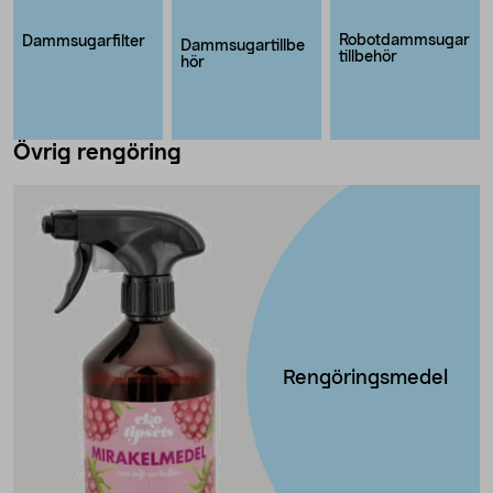
Robotdammsugar
Dammsugarfilter
Dammsugartillbe
tillbehör
hör
Övrig rengöring
Rengöringsmedel