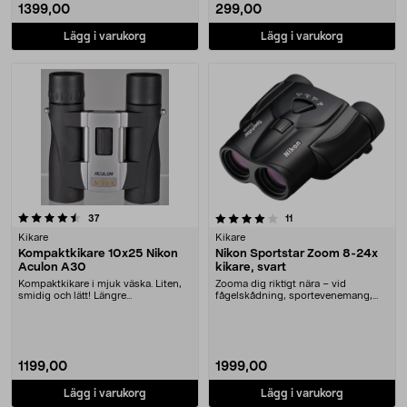
1399,00
299,00
Lägg i varukorg
Lägg i varukorg
4.0 av 5 stjärnor
recensioner
recensioner
37
11
Kikare
Kikare
Kompaktkikare 10x25 Nikon
Nikon Sportstar Zoom 8-24x
Aculon A30
kikare, svart
Kompaktkikare i mjuk väska. Liten,
Zooma dig riktigt nära – vid
smidig och lätt! Längre
fågelskådning, sportevenemang,
pupillavstånd. Bly- o....
jakt eller landskaps....
1199,00
1999,00
Lägg i varukorg
Lägg i varukorg