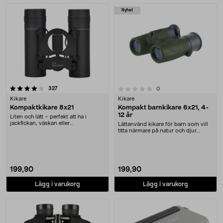
Produkter
Nyhet
recensioner
0.0 av 5 stjärnor
327
recensioner
0
Kikare
Kikare
Kompaktkikare 8x21
Kompakt barnkikare 6x21, 4-
12 år
Liten och lätt – perfekt att ha i
jackfickan, väskan eller
Lättanvänd kikare för barn som vill
handskfacket i bilen.....
titta närmare på natur och djur.
Barnkikare ....
199,90
199,90
Lägg i varukorg
Lägg i varukorg