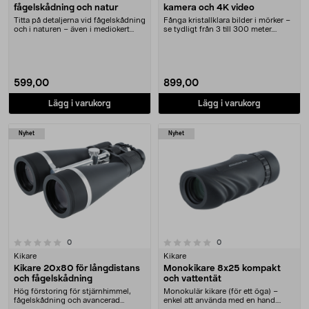
fågelskådning och natur
kamera och 4K video
Titta på detaljerna vid fågelskådning
Fånga kristallklara bilder i mörker –
och i naturen – även i mediokert
se tydligt från 3 till 300 meter.
ljus. Kik....
Denver n....
599,00
899,00
Lägg i varukorg
Lägg i varukorg
Nyhet
Nyhet
0.0 av 5 stjärnor
recensioner
recensioner
0
0
Kikare
Kikare
Kikare 20x80 för långdistans
Monokikare 8x25 kompakt
och fågelskådning
och vattentät
Hög förstoring för stjärnhimmel,
Monokulär kikare (för ett öga) –
fågelskådning och avancerad
enkel att använda med en hand.