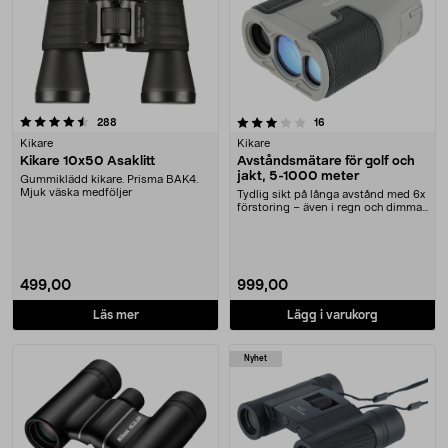
3.5 av 5 stjärnor
recensioner
recensioner
288
16
Kikare
Kikare
Kikare 10x50 Asaklitt
Avståndsmätare för golf och
jakt, 5-1000 meter
Gummiklädd kikare. Prisma BAK4.
Mjuk väska medföljer
Tydlig sikt på långa avstånd med 6x
förstoring – även i regn och dimma.
Avstånds....
499,00
999,00
Läs mer
Lägg i varukorg
Nyhet