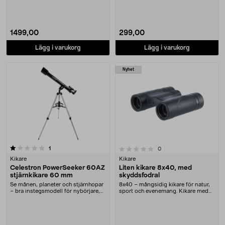
observation. Kikare....
Monokikare 8x25 ....
1499,00
299,00
Lägg i varukorg
Lägg i varukorg
Nyhet
recensioner
0.0 av 5 stjärnor
1
recensioner
0
Kikare
Kikare
Celestron PowerSeeker 60AZ
Liten kikare 8x40, med
stjärnkikare 60 mm
skyddsfodral
Se månen, planeter och stjärnhopar
8x40 – mångsidig kikare för natur,
– bra instegsmodell för nybörjare,
sport och evenemang. Kikare med
barn och f....
40 mm-objekti....