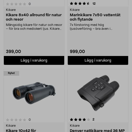
4.5 av 5 stjärnor
recensioner
12
recensioner
0
Kikare
Kikare
Kikare 8x40 allround för natur
Marinkikare 7x50 vattentät
och resor
och flytande
Mångsidig kikare för natur och resor
7x förstoring med hög
– för bra och mediokert ljus. Kikare
ljusöverföring – bra även i
8x40 m....
skymning och mörker. Marin kik....
399,00
999,00
Lägg i varukorg
Lägg i varukorg
Nyhet
4.0 av 5 stjärnor
recensioner
2
recensioner
0
Kikare
Kikare
Kikare 10x42 för
Denver nattkikare med 36 MP