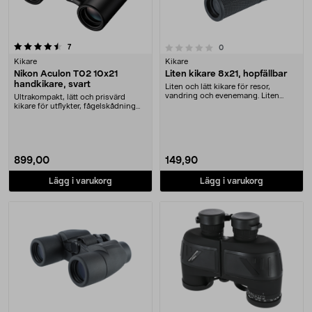
recensioner
0.0 av 5 stjärnor
7
recensioner
0
Kikare
Kikare
Nikon Aculon T02 10x21
Liten kikare 8x21, hopfällbar
handkikare, svart
Liten och lätt kikare för resor,
vandring och evenemang. Liten
Ultrakompakt, lätt och prisvärd
kikare i 8x21-for....
kikare för utflykter, fågelskådning
och mer. Nik....
899,00
149,90
Lägg i varukorg
Lägg i varukorg