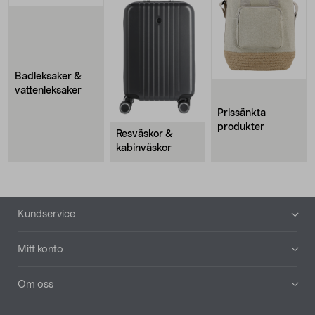
Badleksaker &
vattenleksaker
Prissänkta
produkter
Resväskor &
kabinväskor
Sidfot
Kundservice
Mitt konto
Om oss