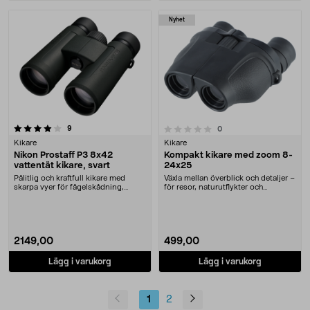
Nyhet
recensioner
0.0 av 5 stjärnor
9
recensioner
0
Kikare
Kikare
Nikon Prostaff P3 8x42
Kompakt kikare med zoom 8-
vattentät kikare, svart
24x25
Pålitlig och kraftfull kikare med
Växla mellan överblick och detaljer –
skarpa vyer för fågelskådning,
för resor, naturutflykter och
sportevenemang ....
evenemang. Z....
2149,00
499,00
Lägg i varukorg
Lägg i varukorg
1
2