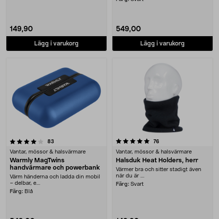
149,90
549,00
Lägg i varukorg
Lägg i varukorg
5.0 av 5 stjärnor
recensioner
recensioner
83
76
Vantar, mössor & halsvärmare
Vantar, mössor & halsvärmare
Warmly MagTwins
Halsduk Heat Holders, herr
handvärmare och powerbank
Värmer bra och sitter stadigt även
när du är ....
Värm händerna och ladda din mobil
– delbar, e....
Färg:
Svart
Färg:
Blå