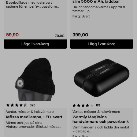
slim 5000 mAh, laddbar
Basebollkeps med justerbart
spänne för en perfekt passform.
Håller händerna varma i upp till 8
Klassisk keps för ol....
timmar – p....
Färg:
Svart
59,90
399,00
79,90
Lägg i varukorg
Lägg i varukorg
4.0 av 5 stjärnor
recensioner
recensioner
375
83
Vantar, mössor & halsvärmare
Vantar, mössor & halsvärmare
Mössa med lampa, LED, svart
Warmly MagTwins
handvärmare och powerbank
Värme och ljus på dina
vinterpromenader. Stickad mössa
Värm händerna och ladda din mobil
lampa – ställ in ljuset f....
– delbar, e....
Färg:
Svart