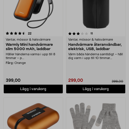
3.5 av 5 stjärnor
recensioner
recensioner
22
11
Vantar, mössor & halsvärmare
Vantar, mössor & halsvärmare
Warmly Mini handvärmare
Handvärmare återanvändbar,
slim 5000 mAh, laddbar
elektrisk, USB, laddbar
Håller händerna varma i upp till 8
Värm båda händerna samtidigt – håll
timmar – p....
dig varm i upp till 10 timmar.
Uppladdningsb....
Färg:
Orange
399,00
299,00
399,00
Lägg i varukorg
Lägg i varukorg