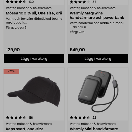
4.0 av 5 stjärnor
recensioner
recensioner
132
83
Vantar, mössor & halsvärmare
Vantar, mössor & halsvärmare
Mössa 100 % ull, One size, grå
Warmly MagTwins
handvärmare och powerbank
Varm och bekväm ribbstickad beanie
med uppvik....
Värm händerna och ladda din mobil
– delbar, e....
Färg:
Ljusgrå
Färg:
Grå
129,90
549,00
Lägg i varukorg
Lägg i varukorg
-25%
4.5 av 5 stjärnor
recensioner
recensioner
116
22
Vantar, mössor & halsvärmare
Vantar, mössor & halsvärmare
Keps svart, one-size
Warmly Mini handvärmare