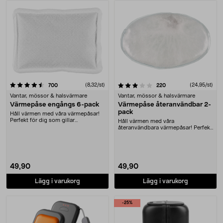
Produkter
3.5 av 5 stjärnor
recensioner
(8,32/st)
recensioner
(24,95/st)
700
220
Vantar, mössor & halsvärmare
Vantar, mössor & halsvärmare
Värmepåse engångs 6-pack
Värmepåse återanvändbar 2-
pack
Håll värmen med våra värmepåsar!
Perfekt för dig som gillar
Håll värmen med våra
uteaktiviteter men i....
återanvändbara värmepåsar! Perfekt
för dig som gillar uteak....
49,90
49,90
Lägg i varukorg
Lägg i varukorg
-25%