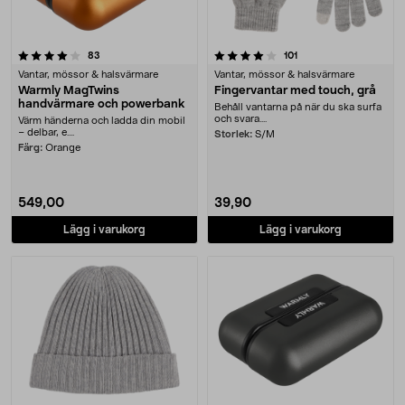
4.0 av 5 stjärnor
recensioner
recensioner
83
101
Vantar, mössor & halsvärmare
Vantar, mössor & halsvärmare
Warmly MagTwins
Fingervantar med touch, grå
handvärmare och powerbank
Behåll vantarna på när du ska surfa
och svara....
Värm händerna och ladda din mobil
– delbar, e....
Storlek:
S/M
Färg:
Orange
549,00
39,90
Lägg i varukorg
Lägg i varukorg