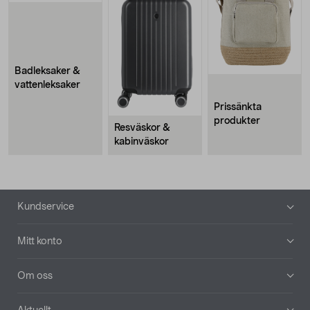
Badleksaker &
vattenleksaker
Prissänkta
produkter
Resväskor &
kabinväskor
Sidfot
Kundservice
Mitt konto
Om oss