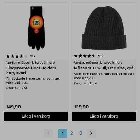
4.5 av 5 stjärnor
recensioner
recensioner
116
132
Vantar, mössor & halsvärmare
Vantar, mössor & halsvärmare
Fingervante Heat Holders
Mössa 100 % ull, One size, grå
herr, svart
Varm och bekväm ribbstickad beanie
med uppvik....
Finstickade fingervantar som ger
värme åt fru....
Färg:
Mörkgrå
Storlek:
L/XL
149,90
129,90
Lägg i varukorg
Lägg i varukorg
1
2
3