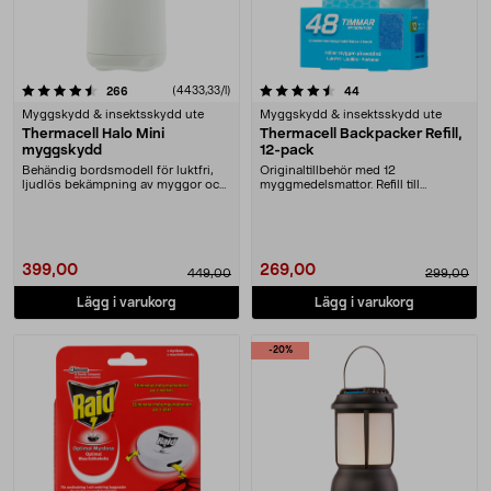
4.5 av 5 stjärnor
recensioner
(4433,33/l)
recensioner
266
44
Myggskydd & insektsskydd ute
Myggskydd & insektsskydd ute
Thermacell Halo Mini
Thermacell Backpacker Refill,
myggskydd
12-pack
Behändig bordsmodell för luktfri,
Originaltillbehör med 12
ljudlös bekämpning av myggor och
myggmedelsmattor. Refill till
knott. Mycket....
Thermacell Backpacker – 1....
399,00
269,00
449,00
299,00
Lägg i varukorg
Lägg i varukorg
-20%