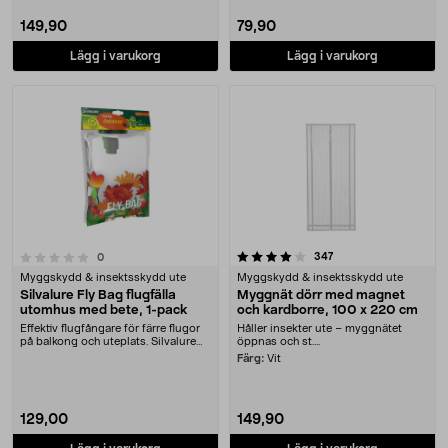
149,90
79,90
Lägg i varukorg
Lägg i varukorg
4.0 av 5 stjärnor
recensioner
347
recensioner
0
Myggskydd & insektsskydd ute
Myggskydd & insektsskydd ute
Silvalure Fly Bag flugfälla
Myggnät dörr med magnet
utomhus med bete, 1-pack
och kardborre, 100 x 220 cm
Effektiv flugfångare för färre flugor
Håller insekter ute – myggnätet
på balkong och uteplats. Silvalure
öppnas och st....
Fly Bag....
Färg:
Vit
129,00
149,90