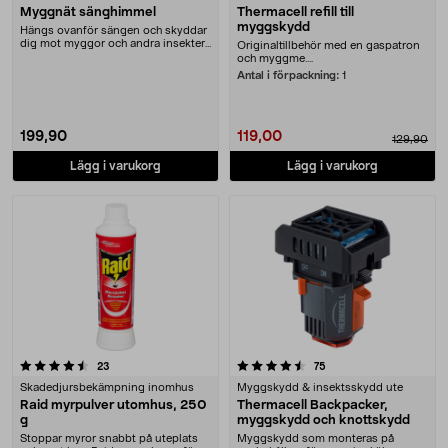
Myggnät sänghimmel
Thermacell refill till
myggskydd
Hängs ovanför sängen och skyddar
dig mot myggor och andra insekter
Originaltillbehör med en gaspatron
när du ska so....
och myggme....
Antal i förpackning:
1
199,90
119,00
129,90
Lägg i varukorg
Lägg i varukorg
4.5 av 5 stjärnor
recensioner
recensioner
23
75
Skadedjursbekämpning inomhus
Myggskydd & insektsskydd ute
Raid myrpulver utomhus, 250
Thermacell Backpacker,
g
myggskydd och knottskydd
Stoppar myror snabbt på uteplats
Myggskydd som monteras på