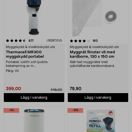
4.0 av 5 stjärnor
recensioner
(18387,10/l)
recensioner
877
193
Myggskydd & insektsskydd ute
Myggskydd & insektsskydd ute
Thermacell MR300
Myggnät fönster vit med
myggskydd portabel
kardborre, 130 x 150 cm
Portabel, luktfri och ljudlös
Sätt fast myggnätet med
bekämpning av m....
självhäftande kardborreband
(medföljer). Myggnät för fön....
Färg:
Vit
399,00
79,90
449,00
Lägg i varukorg
Lägg i varukorg
-11%
-10%