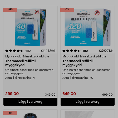
Produkter
-14%
-7%
4.5 av 5 stjärnor
recensioner
(3444,70/l)
recensioner
(2990,78/l)
1110
1110
Myggskydd & insektsskydd ute
Myggskydd & insektsskydd ute
Thermacell refill till
Thermacell refill till
myggskydd
myggskydd
Originaltillbehör med en gaspatron
Originaltillbehör med en gaspatron
och myggme....
och myggme....
Antal i förpackning:
4
Antal i förpackning:
10
299,00
649,00
349,00
699,00
Lägg i varukorg
Lägg i varukorg
-11%