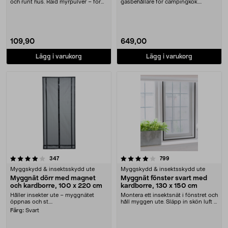
och runt hus. Raid myrpulver – för
gasbehållare för campingkök.
effektiv myr....
Thermacell Backpacker – b....
109,90
649,00
Lägg i varukorg
Lägg i varukorg
4.0 av 5 stjärnor
recensioner
recensioner
347
799
Myggskydd & insektsskydd ute
Myggskydd & insektsskydd ute
Myggnät dörr med magnet
Myggnät fönster svart med
och kardborre, 100 x 220 cm
kardborre, 130 x 150 cm
Håller insekter ute – myggnätet
Montera ett insektsnät i fönstret och
öppnas och st....
håll myggen ute. Släpp in skön luft –
och ....
Färg:
Svart