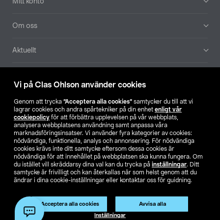
Mitt konto
Om oss
Aktuellt
Våra bolag
Vi på Clas Ohlson använder cookies
Hitta butik
Genom att trycka
”Acceptera alla cookies”
samtycker du till att vi
lagrar cookies och andra spårtekniker på din enhet
enligt vår
cookiepolicy
för att förbättra upplevelsen på vår webbplats,
SE
NO
FI
analysera webbplatsens användning samt anpassa våra
marknadsföringsinsatser. Vi använder fyra kategorier av cookies:
nödvändiga, funktionella, analys och annonsering. För nödvändiga
cookies krävs inte ditt samtycke eftersom dessa cookies är
nödvändiga för att innehållet på webbplatsen ska kunna fungera. Om
du istället vill skräddarsy dina val kan du trycka på
inställningar
. Ditt
samtycke är frivilligt och kan återkallas när som helst genom att du
ändrar i dina cookie-inställningar eller kontaktar oss för guidning.
Köpvillkor
Privacy statement
Klubbvillkor
För företag
Ändra till priser exklusive moms
Acceptera alla cookies
Avvisa alla
Inställningar