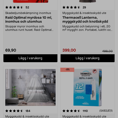
4.5 av 5 stjärnor
recensioner
recensioner
52
29
Skadedjursbekämpning inomhus
Myggskydd & insektsskydd ute
Raid Optimal myrdosa 10 ml,
Thermacell Lanterna,
inomhus och utomhus
myggskydd och knottskydd
Stoppar myror inomhus och
Myggskydd och belysning i ett, 20
utomhus runt huset. Raid Optimal
m² myggfri zon. Portabel, luktfri och
myrdosa – slår ut hel....
ljudlös ....
69,90
399,00
499,00
Lägg i varukorg
Lägg i varukorg
-8%
4.5 av 5 stjärnor
recensioner
recensioner
(5483,87/l)
184
1110
Myggskydd & insektsskydd ute
Myggskydd & insektsskydd ute