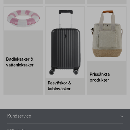
Badleksaker &
vattenleksaker
Prissänkta
produkter
Resväskor &
kabinväskor
Sidfot
Kundservice