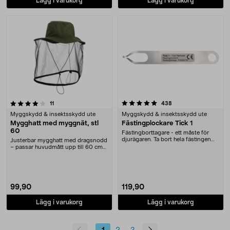
Lägg i varukorg
Lägg i varukorg
5.0 av 5 stjärnor
recensioner
recensioner
11
438
Myggskydd & insektsskydd ute
Myggskydd & insektsskydd ute
Mygghatt med myggnät, stl
Fästingplockare Tick 1
60
Fästingborttagare - ett måste för
djurägaren. Ta bort hela fästingen
Justerbar mygghatt med dragsnodd
snabbt och ....
– passar huvudmått upp till 60 cm
(L). Mygghatt....
99,90
119,90
Lägg i varukorg
Lägg i varukorg