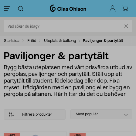
Startsida
Fritid
Uteplats & balkong
Paviljonger & partytält
Paviljonger & partytält
Bygg bästa uteplatsen med vårt prisvärda utbud av
pergolas, paviljonger och partytält. Ställ upp ett
partytält till student, födelsedag eller dop. Fixa
myset i trädgården med en paviljong eller bygg en
pergola på altanen. Här hittar du det du behöver.
Select
Mest populär
Filtrera produkter
sorting
Produkter
-20%
-28%