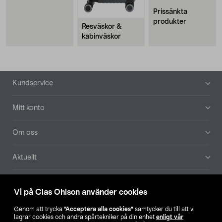
Prissänkta
produkter
Resväskor &
kabinväskor
Sidfot
Kundservice
Mitt konto
Om oss
Aktuellt
Våra bolag
Vi på Clas Ohlson använder cookies
Hitta butik
Genom att trycka
”Acceptera alla cookies”
samtycker du till att vi
lagrar cookies och andra spårtekniker på din enhet
enligt vår