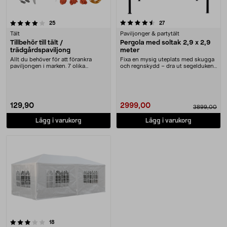
4.5 av 5 stjärnor
recensioner
recensioner
25
27
Tält
Paviljonger & partytält
Tillbehör till tält /
Pergola med soltak 2,9 x 2,9
trädgårdspaviljong
meter
Allt du behöver för att förankra
Fixa en mysig uteplats med skugga
paviljongen i marken. 7 olika
och regnskydd – dra ut segelduken
tillbehör för att....
vid behov. P....
129,90
2999,00
3899,00
Lägg i varukorg
Lägg i varukorg
recensioner
18