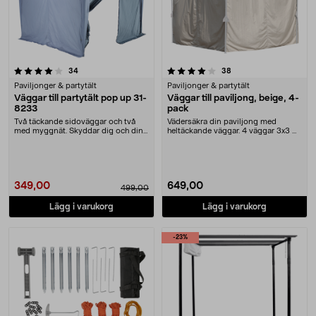
4.0 av 5 stjärnor
recensioner
recensioner
34
38
Paviljonger & partytält
Paviljonger & partytält
Väggar till partytält pop up 31-
Väggar till paviljong, beige, 4-
8233
pack
Två täckande sidoväggar och två
Vädersäkra din paviljong med
med myggnät. Skyddar dig och dina
heltäckande väggar. 4 väggar 3x3 m
gäster mot lät....
till paviljong 3....
349,00
649,00
499,00
Lägg i varukorg
Lägg i varukorg
-23%