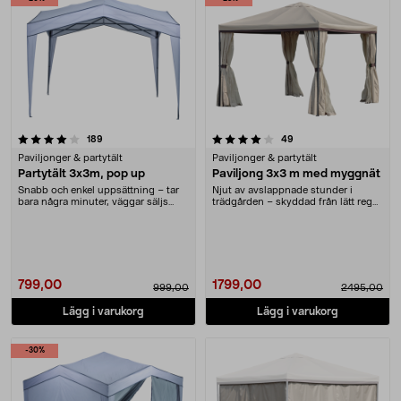
4.0 av 5 stjärnor
recensioner
recensioner
189
49
Paviljonger & partytält
Paviljonger & partytält
Partytält 3x3m, pop up
Paviljong 3x3 m med myggnät
Snabb och enkel uppsättning – tar
Njut av avslappnade stunder i
bara några minuter, väggar säljs
trädgården – skyddad från lätt regn
separat. Pris....
och mygg. Pavi....
799,00
1799,00
999,00
2495,00
Lägg i varukorg
Lägg i varukorg
-30%