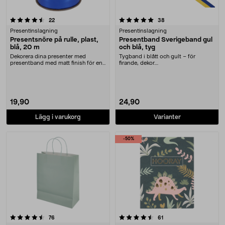
5.0 av 5 stjärnor
recensioner
recensioner
22
38
Presentinslagning
Presentinslagning
Presentsnöre på rulle, plast,
Presentband Sverigeband gul
blå, 20 m
och blå, tyg
Dekorera dina presenter med
Tygband i blått och gult – för
presentband med matt finish för en
firande, dekor....
elegant look. Blå....
19,90
24,90
Lägg i varukorg
Varianter
-50%
4.5 av 5 stjärnor
recensioner
recensioner
76
61