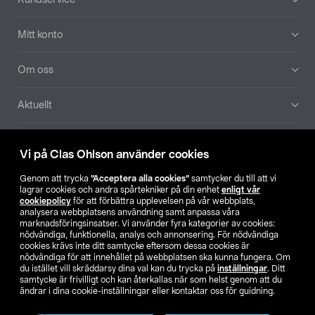
Mitt konto
Om oss
Aktuellt
Våra bolag
Vi på Clas Ohlson använder cookies
Hitta butik
Genom att trycka
”Acceptera alla cookies”
samtycker du till att vi
lagrar cookies och andra spårtekniker på din enhet
enligt vår
cookiepolicy
för att förbättra upplevelsen på vår webbplats,
SE
NO
FI
analysera webbplatsens användning samt anpassa våra
marknadsföringsinsatser. Vi använder fyra kategorier av cookies:
nödvändiga, funktionella, analys och annonsering. För nödvändiga
cookies krävs inte ditt samtycke eftersom dessa cookies är
nödvändiga för att innehållet på webbplatsen ska kunna fungera. Om
du istället vill skräddarsy dina val kan du trycka på
inställningar
. Ditt
samtycke är frivilligt och kan återkallas när som helst genom att du
ändrar i dina cookie-inställningar eller kontaktar oss för guidning.
Köpvillkor
Privacy statement
Klubbvillkor
För företag