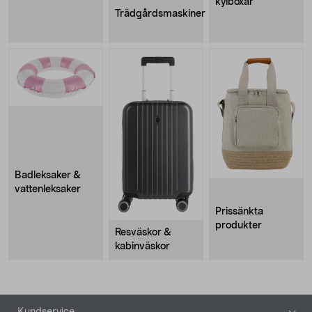
kylboxar
Trädgårdsmaskiner
Badleksaker &
vattenleksaker
Prissänkta
produkter
Resväskor &
kabinväskor
Sidfot
Kundservice