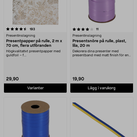
4.0 av 5 stjärnor
recensioner
recensioner
193
11
Presentinslagning
Presentinslagning
Presentpapper på rulle, 2 m x
Presentsnöre på rulle, plast,
70 cm, flera utföranden
lila, 20 m
Högkvalitativt presentpapper med
Dekorera dina presenter med
guldfoil – f....
presentband med matt finish för en
elegant look. Lil....
29,90
19,90
Varianter
Lägg i varukorg