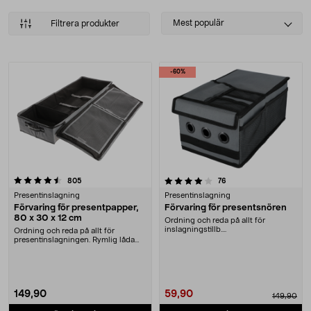
Select
Mest populär
Filtrera produkter
sorting
Produkter
-60%
4.0 av 5 stjärnor
recensioner
recensioner
805
76
Presentinslagning
Presentinslagning
Förvaring för presentpapper,
Förvaring för presentsnören
80 x 30 x 12 cm
Ordning och reda på allt för
inslagningstillb....
Ordning och reda på allt för
presentinslagningen. Rymlig låda
med plats för pres....
149,90
59,90
149,90