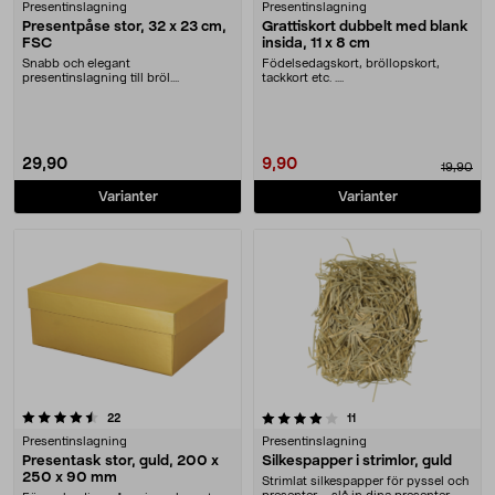
Presentinslagning
Presentinslagning
Presentpåse stor, 32 x 23 cm,
Grattiskort dubbelt med blank
FSC
insida, 11 x 8 cm
Snabb och elegant
Födelsedagskort, bröllopskort,
presentinslagning till bröl....
tackkort etc. ....
29,90
9,90
19,90
Varianter
Varianter
4.0 av 5 stjärnor
recensioner
recensioner
22
11
Presentinslagning
Presentinslagning
Presentask stor, guld, 200 x
Silkespapper i strimlor, guld
250 x 90 mm
Strimlat silkespapper för pyssel och