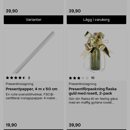
39,90
39,90
Varianter
Lägg i varukorg
3.5 av 5 stjärnor
recensioner
recensioner
2
10
Presentinslagning
Presentinslagning
Presentpapper, 4 m x 50 cm
Presentförpackning flaska
guld med rosett, 2-pack
En rulle svensktillverkat, FSC®-
certifierat inslagspapper. 4 meter
Gör din flaska till en festlig gåva
presentpapper....
med en maffig gyllene rosett.
Presentförpack....
19,90
39,90