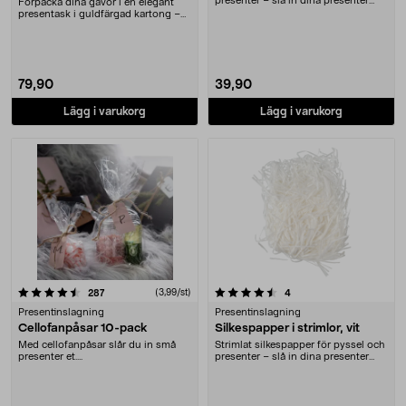
presenter – slå in dina presenter
Förpacka dina gåvor i en elegant
omsorgsfu....
presentask i guldfärgad kartong –
enkelt och ly....
79,90
39,90
Lägg i varukorg
Lägg i varukorg
4.5 av 5 stjärnor
recensioner
(3,99/st)
recensioner
287
4
Presentinslagning
Presentinslagning
Cellofanpåsar 10-pack
Silkespapper i strimlor, vit
Med cellofanpåsar slår du in små
Strimlat silkespapper för pyssel och
presenter et....
presenter – slå in dina presenter
omsorgsfu....