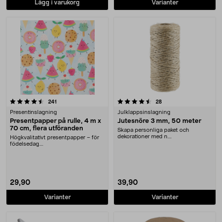
Lägg i varukorg
Varianter
4.5 av 5 stjärnor
recensioner
recensioner
241
28
Presentinslagning
Julklappsinslagning
Presentpapper på rulle, 4 m x
Jutesnöre 3 mm, 50 meter
70 cm, flera utföranden
Skapa personliga paket och
dekorationer med n....
Högkvalitativt presentpapper – för
födelsedag....
29,90
39,90
Varianter
Varianter