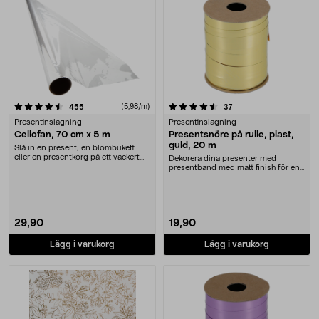
4.5 av 5 stjärnor
recensioner
(5,98/m)
recensioner
455
37
Presentinslagning
Presentinslagning
Cellofan, 70 cm x 5 m
Presentsnöre på rulle, plast,
guld, 20 m
Slå in en present, en blombukett
eller en presentkorg på ett vackert
Dekorera dina presenter med
sätt. Cello....
presentband med matt finish för en
elegant look. Pre....
29,90
19,90
Lägg i varukorg
Lägg i varukorg