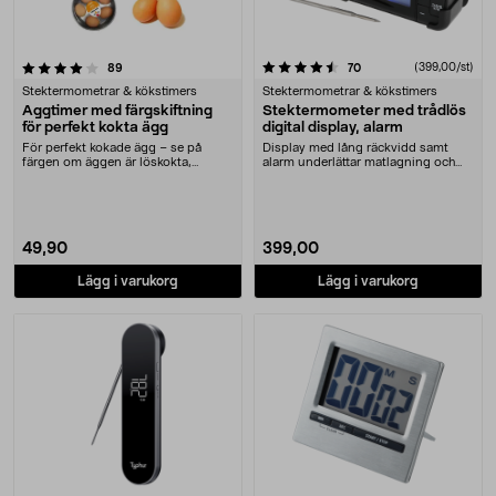
4.5 av 5 stjärnor
recensioner
recensioner
(399,00/st)
89
70
Stektermometrar & kökstimers
Stektermometrar & kökstimers
Äggtimer med färgskiftning
Stektermometer med trådlös
för perfekt kokta ägg
digital display, alarm
För perfekt kokade ägg – se på
Display med lång räckvidd samt
färgen om äggen är löskokta,
alarm underlättar matlagning och
medium eller hårdkok....
bakning. Stekter....
49,90
399,00
Lägg i varukorg
Lägg i varukorg