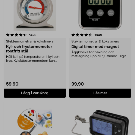
4.5 av 5 stjärnor
recensioner
recensioner
1426
1849
Stektermometrar & kökstimers
Stektermometrar & kökstimers
Kyl- och frystermometer
Digital timer med magnet
rostfritt stål
Äggklocka för bakning och
matlagning upp till 1,5 timme. Digital
Håll koll på temperaturen i kyl och
timer som komme....
frys. Kylskåpstermometern kan
användas både ....
59,90
99,90
Lägg i varukorg
Läs mer