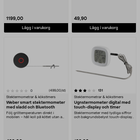
stekte....
1199,00
49,90
Lägg i varukorg
Lägg i varukorg
3.5 av 5 stjärnor
recensioner
131
recensioner
(499,00/st)
0
Stektermometrar & kökstimers
Stektermometrar & kökstimers
Weber smart stektermometer
Ugnstermometer digital med
med sladd och Bluetooth
touch-display och timer
Följ grilltemperaturen direkt i
Stektermometer med tydliga siffror
mobilen – håll koll på köttet utan att
och bakgrundsbelyst touch-display.
öppna loc....
Digital ug....