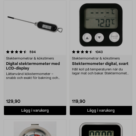
Produkter
4.5 av 5 stjärnor
recensioner
recensioner
594
1043
Stektermometrar & kökstimers
Stektermometrar & kökstimers
Digital stektermometer med
Stektermometer digital, svart
LCD-display
Håll koll på temperaturen när du
lagar mat och bakar. Stektermometer
Lättanvänd kökstermometer –
med LCD-dis....
snabb och exakt för bakning och
matlagning. Digital ....
129,90
119,90
Lägg i varukorg
Lägg i varukorg