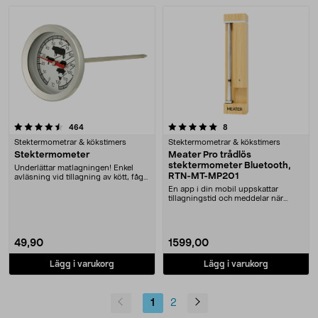
5.0 av 5 stjärnor
recensioner
recensioner
464
8
Stektermometrar & kökstimers
Stektermometrar & kökstimers
Stektermometer
Meater Pro trådlös
stektermometer Bluetooth,
Underlättar matlagningen! Enkel
RTN-MT-MP201
avläsning vid tillagning av kött, fågel
och fisk....
En app i din mobil uppskattar
tillagningstid och meddelar när
köttet är färdigt.....
49,90
1599,00
Lägg i varukorg
Lägg i varukorg
1
2