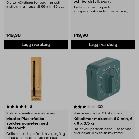
och bordställ, svart
Digital kökstimer för bakning och
matlagning – upp till 99 min 59 sek.
Tydlig nedräkning och
Timer med....
stoppursfunktion för matlagning,
bakning och studier. Digi....
149,90
149,90
Lägg i varukorg
Lägg i varukorg
3.5 av 5 stjärnor
recensioner
recensioner
8
102
Stektermometrar & kökstimers
Stektermometrar & kökstimers
Meater Plus trådlös
Kökstimer mekanisk 60 min, 6
stektermometer med
x 6 x 3,5 cm
Bluetooth
Håller koll på tiden när du lagar mat
eller bakar. Mekanisk kökstimer –
Grilla köttet till perfektion varje gång
enkel at....
– helt utan sladdar. Meater Plus