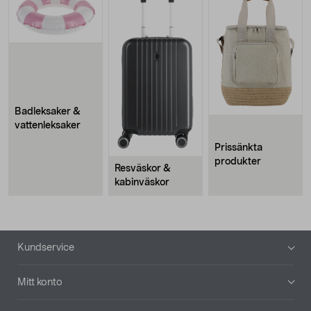
Badleksaker &
vattenleksaker
Prissänkta
produkter
Resväskor &
kabinväskor
Sidfot
Kundservice
Mitt konto