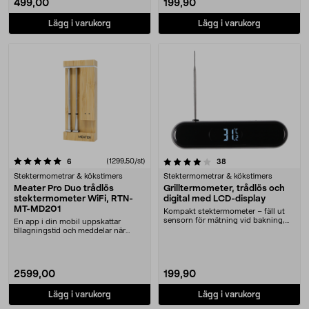
499,00
199,90
Lägg i varukorg
Lägg i varukorg
4.0 av 5 stjärnor
recensioner
(1299,50/st)
recensioner
6
38
Stektermometrar & kökstimers
Stektermometrar & kökstimers
Meater Pro Duo trådlös
Grilltermometer, trådlös och
stektermometer WiFi, RTN-
digital med LCD-display
MT-MD201
Kompakt stektermometer – fäll ut
sensorn för mätning vid bakning,
En app i din mobil uppskattar
matlagning och....
tillagningstid och meddelar när
köttet är färdigt.....
2599,00
199,90
Lägg i varukorg
Lägg i varukorg