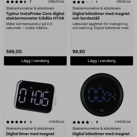
3.0 av 5 stjärnor
recensioner
(599,00/st)
recensioner
(99,90/st)
7
1
Stektermometrar & kökstimers
Stektermometrar & kökstimers
Typhur InstaProbe Core digital
Digital kökstimer med magnet
stektermometer trådlös HT06
och bordsställ
Mäter kärntemperatur på 0,5
Lättavläst äggtimer för matlagning
sekunder – snabb trådlös
och bakning. Digital kökstimer med
grilltermometer. Typhur Ins....
stor LCD-s....
599,00
99,90
Lägg i varukorg
Lägg i varukorg
4.0 av 5 stjärnor
recensioner
(149,90/st)
recensioner
(149,90/st)
3
9
Stektermometrar & kökstimers
Stektermometrar & kökstimers
Digital timer med magnet
Digital kökstimer med magnet