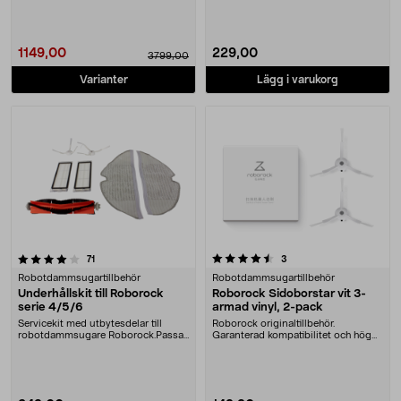
1149,00
229,00
3799,00
Varianter
Lägg i varukorg
4.5 av 5 stjärnor
recensioner
recensioner
71
3
Robotdammsugartillbehör
Robotdammsugartillbehör
Underhållskit till Roborock
Roborock Sidoborstar vit 3-
serie 4/5/6
armad vinyl, 2-pack
Servicekit med utbytesdelar till
Roborock originaltillbehör.
robotdammsugare Roborock.Passar
Garanterad kompatibilitet och hög
serie 4, 5 och ....
kvalitett. Med vin....