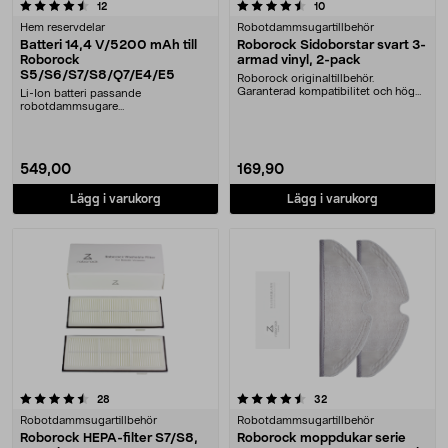
4.5 av 5 stjärnor
recensioner
recensioner
12
10
Hem reservdelar
Robotdammsugartillbehör
Batteri 14,4 V/5200 mAh till
Roborock Sidoborstar svart 3-
Roborock
armad vinyl, 2-pack
S5/S6/S7/S8/Q7/E4/E5
Roborock originaltillbehör.
Garanterad kompatibilitet och hög
Li-Ion batteri passande
kvalitet. Med viny....
robotdammsugare
Roborock:E4E5S5S5 MaxS6S6
MaxS6 PureBatt....
549,00
169,90
Lägg i varukorg
Lägg i varukorg
4.5 av 5 stjärnor
recensioner
recensioner
28
32
Robotdammsugartillbehör
Robotdammsugartillbehör
Roborock HEPA-filter S7/S8,
Roborock moppdukar serie