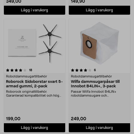
349,00
149,90
Lägg i varukorg
Lägg i varukorg
4.0 av 5 stjärnor
recensioner
recensioner
18
6
Robotdammsugartillbehör
Robotdammsugartillbehör
Roborock Sidoborstar svart 5-
Wilfa dammsugarpåsar till
armad gummi, 2-pack
Innobot B4LIN+, 3-pack
Roborock originaltillbehör.
Passar Wilfa Innobot B4LIN+
Garanterad kompatibilitet och hög
robotdammsugare och
kvalitet. Med gumm....
tömningsstation RVCD-D17. Volym:....
199,00
249,00
Lägg i varukorg
Lägg i varukorg