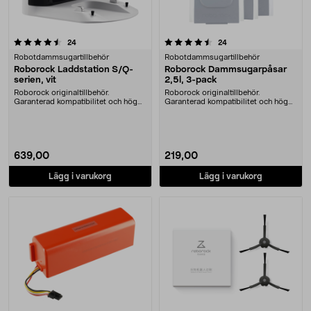
4.5 av 5 stjärnor
recensioner
recensioner
24
24
Robotdammsugartillbehör
Robotdammsugartillbehör
Roborock Laddstation S/Q-
Roborock Dammsugarpåsar
serien, vit
2,5l, 3-pack
Roborock originaltillbehör.
Roborock originaltillbehör.
Garanterad kompatibilitet och hög
Garanterad kompatibilitet och hög
kvalitet. Håll din....
kvalitet. 2,5 lite....
639,00
219,00
Lägg i varukorg
Lägg i varukorg