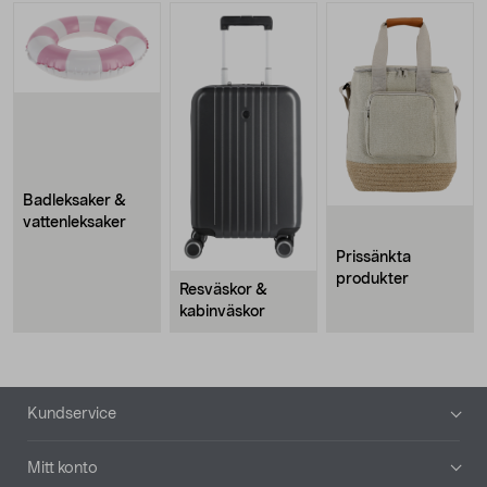
Badleksaker &
vattenleksaker
Prissänkta
produkter
Resväskor &
kabinväskor
Sidfot
Kundservice
Mitt konto