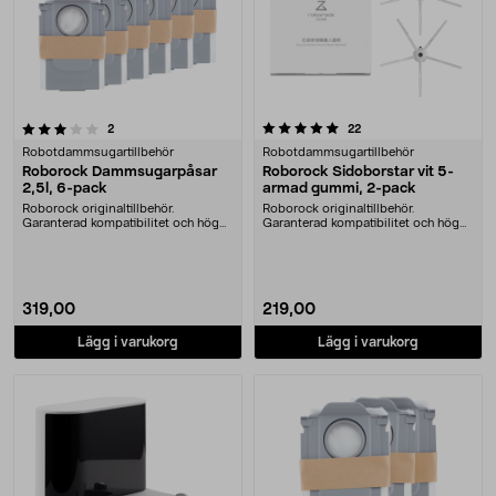
5.0 av 5 stjärnor
recensioner
recensioner
2
22
Robotdammsugartillbehör
Robotdammsugartillbehör
Roborock Dammsugarpåsar
Roborock Sidoborstar vit 5-
2,5l, 6-pack
armad gummi, 2-pack
Roborock originaltillbehör.
Roborock originaltillbehör.
Garanterad kompatibilitet och hög
Garanterad kompatibilitet och hög
kvalitet. 2,5 lite....
kvalitet. Med gumm....
319,00
219,00
Lägg i varukorg
Lägg i varukorg