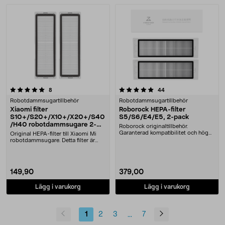
5.0 av 5 stjärnor
recensioner
recensioner
8
44
Robotdammsugartillbehör
Robotdammsugartillbehör
Xiaomi filter
Roborock HEPA-filter
S10+/S20+/X10+/X20+/S40
S5/S6/E4/E5, 2-pack
/H40 robotdammsugare 2-
Roborock originaltillbehör.
pack
Garanterad kompatibilitet och hög
Original HEPA-filter till Xiaomi Mi
kvalitet. Hög filt....
robotdammsugare. Detta filter är
designat fö....
149,90
379,00
Lägg i varukorg
Lägg i varukorg
1
2
3
7
...