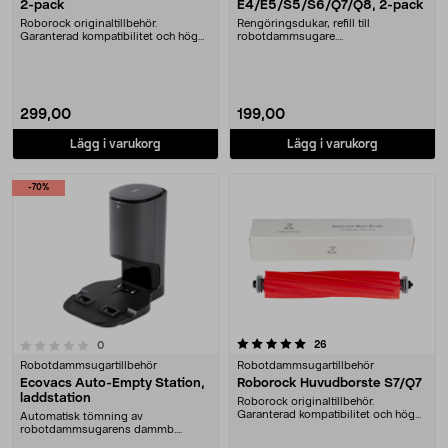
2-pack
E4/E5/S5/S6/Q7/Q8, 2-pack
Roborock originaltillbehör.
Rengöringsdukar, refill till
Garanterad kompatibilitet och hög
robotdammsugare.
kvalitet. Hög filt....
Mikrofibermoppar som effektivt
dra....
299,00
199,00
Lägg i varukorg
Lägg i varukorg
-70%
5.0 av 5 stjärnor
recensioner
26
recensioner
0
Robotdammsugartillbehör
Robotdammsugartillbehör
Ecovacs Auto-Empty Station,
Roborock Huvudborste S7/Q7
laddstation
Roborock originaltillbehör.
Garanterad kompatibilitet och hög
Automatisk tömning av
kvalitet. Helgumme....
robotdammsugarens dammb....