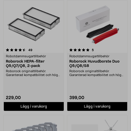
Produkter
5.0 av 5 stjärnor
recensioner
recensioner
49
5
Robotdammsugartillbehör
Robotdammsugartillbehör
Roborock HEPA-filter
Roborock Huvudborste Duo
Q5/Q7/Q8, 2-pack
Q5/Q8/S8
Roborock originaltillbehör.
Roborock originaltillbehör.
Garanterad kompatibilitet och hög
Garanterad kompatibilitet och hög
kvalitet. Hög filt....
kvalitet. Helt gum....
229,00
399,00
Lägg i varukorg
Lägg i varukorg