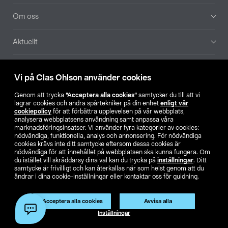
Om oss
Aktuellt
Våra bolag
Vi på Clas Ohlson använder cookies
Hitta butik
Genom att trycka
”Acceptera alla cookies”
samtycker du till att vi
lagrar cookies och andra spårtekniker på din enhet
enligt vår
cookiepolicy
för att förbättra upplevelsen på vår webbplats,
SE
NO
FI
analysera webbplatsens användning samt anpassa våra
marknadsföringsinsatser. Vi använder fyra kategorier av cookies:
nödvändiga, funktionella, analys och annonsering. För nödvändiga
cookies krävs inte ditt samtycke eftersom dessa cookies är
nödvändiga för att innehållet på webbplatsen ska kunna fungera. Om
du istället vill skräddarsy dina val kan du trycka på
inställningar
. Ditt
samtycke är frivilligt och kan återkallas när som helst genom att du
ändrar i dina cookie-inställningar eller kontaktar oss för guidning.
Köpvillkor
Privacy statement
Klubbvillkor
För företag
Ändra till priser exklusive moms
Acceptera alla cookies
Avvisa alla
Inställningar