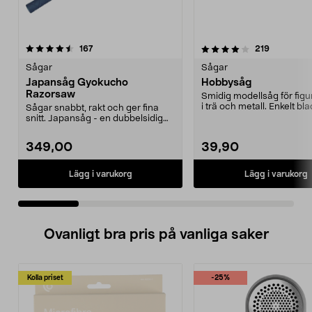
4.0 av 5 stjärnor
recensioner
4.5 av 5 stjärnor
recensione
167
219
Sågar
Sågar
Japansåg Gyokucho
Hobbysåg
Razorsaw
Smidig modellsåg för fig
i trä och metall. Enkelt bl
Sågar snabbt, rakt och ger fina
snitt. Japansåg - en dubbelsidig
dragsåg av myck...
349,00
39,90
Lägg i varukorg
Lägg i varukorg
Ovanligt bra pris på vanliga saker
Kolla priset
-25%