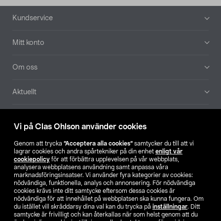
Sidfot
Kundservice
Mitt konto
Om oss
Aktuellt
Våra bolag
Vi på Clas Ohlson använder cookies
Hitta butik
Genom att trycka
”Acceptera alla cookies”
samtycker du till att vi
lagrar cookies och andra spårtekniker på din enhet
enligt vår
cookiepolicy
för att förbättra upplevelsen på vår webbplats,
SE
NO
FI
analysera webbplatsens användning samt anpassa våra
marknadsföringsinsatser. Vi använder fyra kategorier av cookies:
nödvändiga, funktionella, analys och annonsering. För nödvändiga
cookies krävs inte ditt samtycke eftersom dessa cookies är
nödvändiga för att innehållet på webbplatsen ska kunna fungera. Om
du istället vill skräddarsy dina val kan du trycka på
inställningar
. Ditt
samtycke är frivilligt och kan återkallas när som helst genom att du