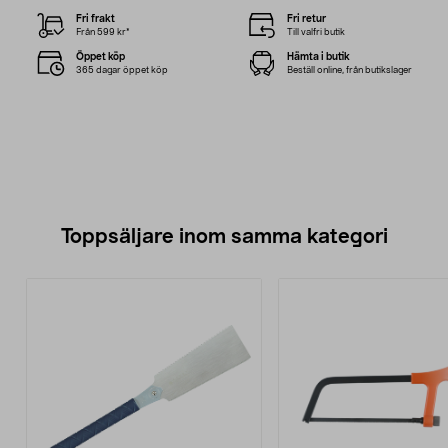
Fri frakt
Fri retur
Från 599 kr*
Till valfri butik
Öppet köp
Hämta i butik
365 dagar öppet köp
Beställ online, från butikslager
Toppsäljare inom samma kategori