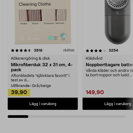
4.0av 5 stjärnor
recensioner
4.5av 5 stjärnor
recensio
3816
3254
(9,97/st)
Köksrengöring & disk
Klädvård
Mikrofiberduk 32 x 31 cm, 4-
Noppborttagare batter
pack
Vårda kläder och andra tex
ta bort noppor och ludd.
Aftonbladets "självklara favorit” i
Noppborttagaren fräs...
test av d...
Utförande:
Grå/beige
39,90
149,90
Lägg i varukorg
Lägg i varukorg