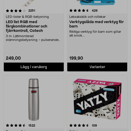
4.5 av 5 stjärnor
recensioner
recensioner
2251
429
LED-lister & RGB-belysning
Leksakskök och rollekar
LED list RGB med
Verktygslåda med verktyg för
färgkombinationer och
barn
fjärrkontroll, Cotech
Riktiga verktyg för barn som gillar
att snick....
3 m. Lättmonterad
stämningsbelysning – pulserande
ljus eller fast sken. LED-ljus....
249,00
199,90
Lägg i varukorg
Varianter
4.5 av 5 stjärnor
recensioner
recensioner
1522
109