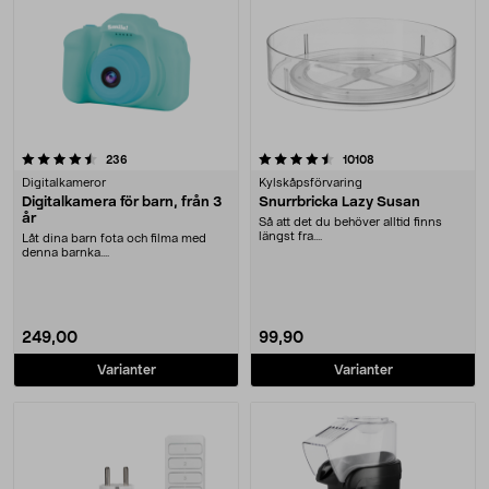
4.5 av 5 stjärnor
recensioner
recensioner
236
10108
Digitalkameror
Kylskåpsförvaring
Digitalkamera för barn, från 3
Snurrbricka Lazy Susan
år
Så att det du behöver alltid finns
längst fra....
Låt dina barn fota och filma med
denna barnka....
249,00
99,90
Varianter
Varianter