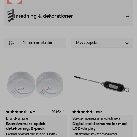
Inredning & dekorationer
Select
Mest populär
Filtrera produkter
sorting
Produkter
4.5 av 5 stjärnor
recensioner
(99,95/st)
recensioner
1771
595
Brandvarnare
Stektermometrar & kökstimers
Brandvarnare optisk
Digital stektermometer med
detektering, 2-pack
LCD-display
Larmar snabbt vid brand. Optisk
Lättanvänd kökstermometer –