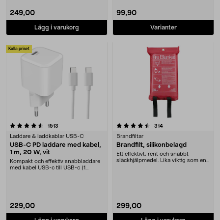
249,00
99,90
Lägg i varukorg
Varianter
Kolla priset
4.5 av 5 stjärnor
recensioner
recensioner
1513
314
Laddare & laddkablar USB-C
Brandfiltar
USB-C PD laddare med kabel,
Brandfilt, silikonbelagd
1 m, 20 W, vit
Ett effektivt, rent och snabbt
släckhjälpmedel. Lika viktig som en
Kompakt och effektiv snabbladdare
brandsläckare....
med kabel USB-c till USB-c (1
meter). Ladda al....
229,00
299,00