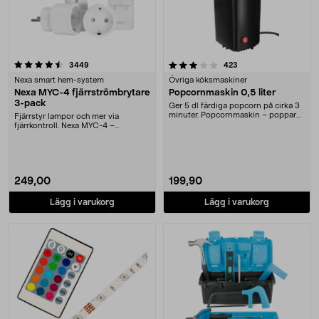
3.5 av 5 stjärnor
recensioner
recensioner
3449
423
Nexa smart hem-system
Övriga köksmaskiner
Nexa MYC-4 fjärrströmbrytare
Popcornmaskin 0,5 liter
3-pack
Ger 5 dl färdiga popcorn på cirka 3
minuter. Popcornmaskin – poppar
Fjärrstyr lampor och mer via
direkt ner i....
fjärrkontroll. Nexa MYC-4 –
lättinstallerat set med....
249,00
199,90
Lägg i varukorg
Lägg i varukorg