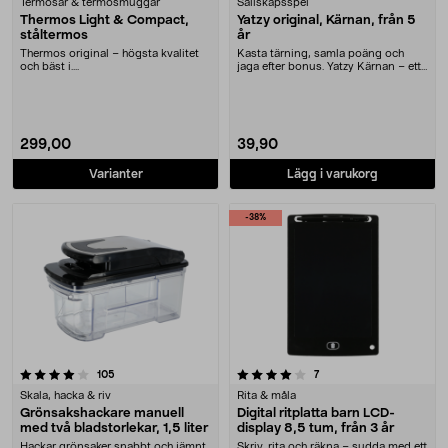
Termosar & termosmuggar
Sällskapsspel
Thermos Light & Compact,
Yatzy original, Kärnan, från 5
ståltermos
år
Thermos original – högsta kvalitet
Kasta tärning, samla poäng och
och bäst i....
jaga efter bonus. Yatzy Kärnan – ett
enkelt och r....
299,00
39,90
Varianter
Lägg i varukorg
-38%
4.0 av 5 stjärnor
recensioner
recensioner
105
7
Skala, hacka & riv
Rita & måla
Grönsakshackare manuell
Digital ritplatta barn LCD-
med två bladstorlekar, 1,5 liter
display 8,5 tum, från 3 år
Hackar grönsaker snabbt och jämnt
Skriv, rita och räkna – sudda med ett