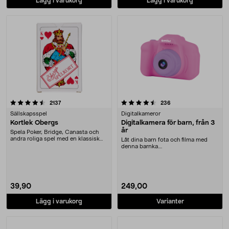
Lägg i varukorg
Lägg i varukorg
4.5 av 5 stjärnor
recensioner
recensioner
2137
236
Sällskapsspel
Digitalkameror
Kortlek Öbergs
Digitalkamera för barn, från 3
år
Spela Poker, Bridge, Canasta och
andra roliga spel med en klassisk
Låt dina barn fota och filma med
kortlek. Kort....
denna barnka....
39,90
249,00
Lägg i varukorg
Varianter