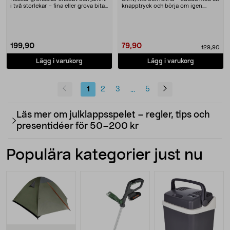
i två storlekar – fina eller grova bitar.
knapptryck och börja om igen.
Manu....
Digital ritp....
199,90
79,90
129,90
Lägg i varukorg
Lägg i varukorg
1
2
3
5
...
Läs mer om julklappsspelet – regler, tips och
presentidéer för 50–200 kr
Populära kategorier just nu