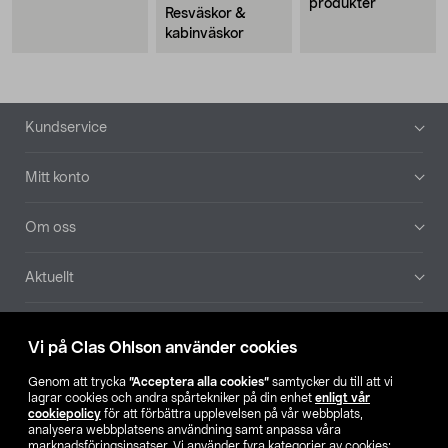
produkter
Resväskor &
kabinväskor
Sidfot
Kundservice
Mitt konto
Om oss
Aktuellt
Våra bolag
Vi på Clas Ohlson använder cookies
Hitta butik
Genom att trycka
”Acceptera alla cookies”
samtycker du till att vi
lagrar cookies och andra spårtekniker på din enhet
enligt vår
cookiepolicy
för att förbättra upplevelsen på vår webbplats,
SE
NO
FI
analysera webbplatsens användning samt anpassa våra
marknadsföringsinsatser. Vi använder fyra kategorier av cookies: