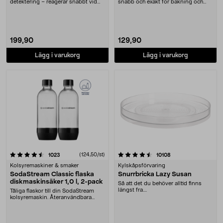
detektering – reagerar snabbt vid
snabb och exakt för bakning och
pyrande brände....
matlagning. Digital ....
199,90
129,90
Lägg i varukorg
Lägg i varukorg
4.5 av 5 stjärnor
recensioner
(124,50/st)
recensioner
1023
10108
Kolsyremaskiner & smaker
Kylskåpsförvaring
SodaStream Classic flaska
Snurrbricka Lazy Susan
diskmaskinsäker 1,0 l, 2-pack
Så att det du behöver alltid finns
längst fra....
Tåliga flaskor till din SodaStream
kolsyremaskin. Återanvändbara
plastflaskor me....