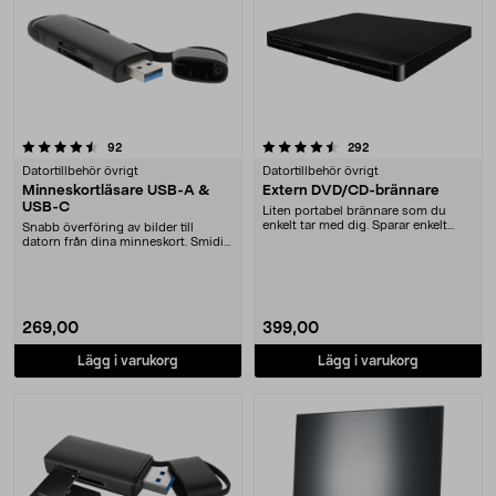
4.5 av 5 stjärnor
recensioner
recensioner
92
292
Datortillbehör övrigt
Datortillbehör övrigt
Minneskortläsare USB-A &
Extern DVD/CD-brännare
USB-C
Liten portabel brännare som du
enkelt tar med dig. Sparar enkelt
Snabb överföring av bilder till
filmer och musi....
datorn från dina minneskort. Smidig
minneskortlä....
269,00
399,00
Lägg i varukorg
Lägg i varukorg