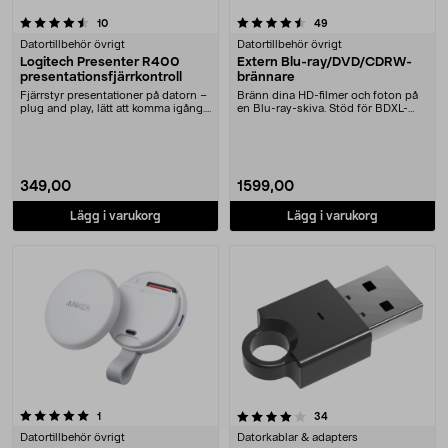
4.5 av 5 stjärnor
recensioner
recensioner
10
49
Datortillbehör övrigt
Datortillbehör övrigt
Logitech Presenter R400
Extern Blu-ray/DVD/CDRW-
presentationsfjärrkontroll
brännare
Fjärrstyr presentationer på datorn –
Bränn dina HD-filmer och foton på
plug and play, lätt att komma igång.
en Blu-ray-skiva. Stöd för BDXL-
Anslut....
lagring - lagr....
349,00
1599,00
Lägg i varukorg
Lägg i varukorg
4.0 av 5 stjärnor
recensioner
recensioner
1
34
Datortillbehör övrigt
Datorkablar & adapters