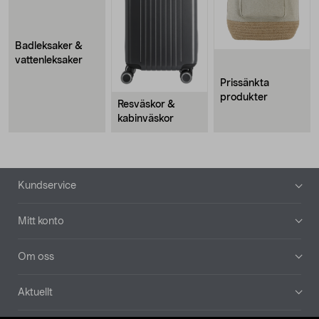
Badleksaker &
vattenleksaker
Prissänkta
produkter
Resväskor &
kabinväskor
Sidfot
Kundservice
Mitt konto
Om oss
Aktuellt