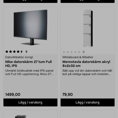
recensioner
0.0 av 5 stjärnor
9
recensioner
0
Datortillbehör övrigt
Whiteboard & tillbehör
Nilox datorskärm 27 tum Full
Memotavla datorskärm akryl
HD, IPS
8x2x32 cm
Utmärkt bildkvalitet med IPS-panel
Sätt upp vid din datorskärm och håll
och Full HD-upplösning. Nilox 27-
koll på viktiga lappar och mobilen.
tums datorsk....
Memobrä....
1499,00
79,90
Lägg i varukorg
Lägg i varukorg