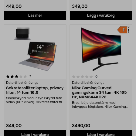
449,00
349,00
Läs mer
Lägg i varukorg
recensioner
0.0 av 5 stjärnor
7
recensioner
0
Datortillbehör övrigt
Datortillbehör övrigt
Sekretessfilter laptop, privacy
Nilox Gaming Curved
filter, 14 tum 16:9
gamingskärm 34 tum 4K 165
Hz, NXM344KD22
Skärmskydd med insynsskydd från
sidan (60° vinkel). Sekretessfilter till
Bred, böjd datorskärm med
laptop ....
inbyggda högtalare. Nilox Gaming
Curved gamingskärm me....
349,00
3490,00
Lägg i varukorg
Lägg i varukorg