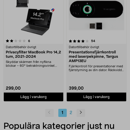
4.0 av 5 stjärnor
recensioner
recensioner
6
54
Datortillbehör övrigt
Datortillbehör övrigt
Privacyfilter MacBook Pro 14,2
Presentationsfjärrkontroll
tum, 2021-2024
med laserpekpinne, Targus
AMP13EU
Skyddar skärmen från nyfikna
blickar – 60° betraktningsvinkel.
Fjärrkontroll för presentationer med
Avtagbart privacy....
fjärrstyrning av din dator. Räckvidd
upp ti....
299,00
399,00
Lägg i varukorg
Lägg i varukorg
1
2
Populära kategorier just nu