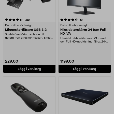
4.5 av 5 stjärnor
recensioner
recensioner
289
19
Datortillbehör övrigt
Datortillbehör övrigt
Minneskortläsare USB 3.2
Nilox datorskärm 24 tum Full
HD, VA
Snabb överföring av bilder till
datorn från dina minneskort. Smidig
Utmärkt bildkvalitet med VA-panel
minneskortlä....
och Full HD-upplösning. Nilox 24-
tums datorskä....
229,00
1199,00
Lägg i varukorg
Lägg i varukorg