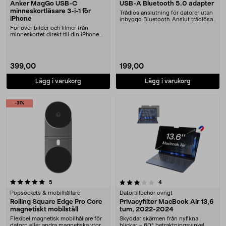
Anker MagGo USB-C
USB-A Bluetooth 5.0 adapter
minneskortläsare 3-i-1 för
Trådlös anslutning för datorer utan
iPhone
inbyggd Bluetooth. Anslut trådlösa
enheter s....
För över bilder och filmer från
minneskortet direkt till din iPhone.
Anker kompa....
399,00
199,00
Lägg i varukorg
Lägg i varukorg
-31%
3.5 av 5 stjärnor
recensioner
recensioner
5
4
Popsockets & mobilhållare
Datortillbehör övrigt
Rolling Square Edge Pro Core
Privacyfilter MacBook Air 13,6
magnetiskt mobilställ
tum, 2022-2024
Flexibel magnetisk mobilhållare för
Skyddar skärmen från nyfikna
datorn eller andra magnetiska ytor.
blickar – 60° betraktningsvinkel.