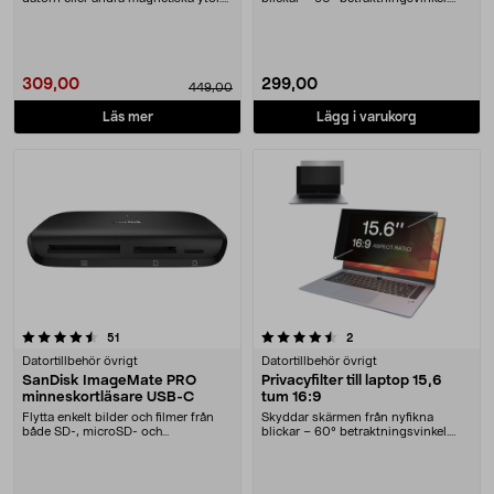
Edge Pro....
Avtagbart privacy....
309,00
299,00
449,00
Läs mer
Lägg i varukorg
4.5 av 5 stjärnor
recensioner
recensioner
51
2
Datortillbehör övrigt
Datortillbehör övrigt
SanDisk ImageMate PRO
Privacyfilter till laptop 15,6
minneskortläsare USB-C
tum 16:9
Flytta enkelt bilder och filmer från
Skyddar skärmen från nyfikna
både SD-, microSD- och
blickar – 60° betraktningsvinkel.
CompactFlash-kort. S....
Privacyfilter för....