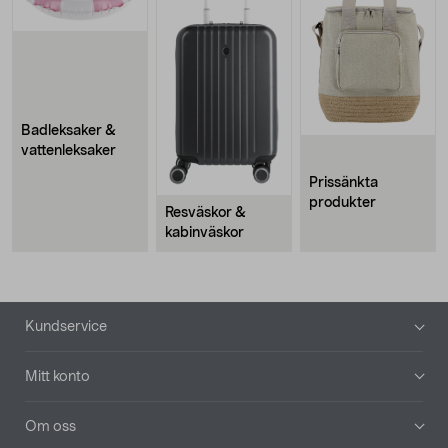
Badleksaker &
vattenleksaker
Prissänkta
produkter
Resväskor &
kabinväskor
Sidfot
Kundservice
Mitt konto
Om oss