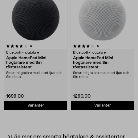
4.0 av 5 stjärnor
recensioner
recensioner
4
4
Bluetooth-högtalare
Bluetooth-högtalare
Apple HomePod Mini
Apple HomePod Mini
högtalare med Siri
högtalare med Siri
röstassistent
röstassistent
Smart högtalare med stort ljud och
Smart högtalare med stort ljud och
Siri rösta....
Siri rösta....
1699,00
1290,00
Varianter
Varianter
Läs mer om smarta högtalare & assistenter