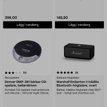
familjekvällar. ....
adapter – pass....
399,00
149,90
Lägg i varukorg
Lägg i varukorg
5.0 av 5 stjärnor
recensioner
recensioner
50
24
Skivspelare
Bärbara högtalare
Denver DMP-391 bärbar CD-
Marshall Emberton II trådlös
spelare, batteridriven
Bluetooth-högtalare, svart
Portabel CD-spelare med antishock
Bärbar, trådlös högtalare med 360°-
och resume – hörlurar ingår. Denver
ljud – fylligt ljud inomhus och
liten CD-s....
utomhus. Mars....