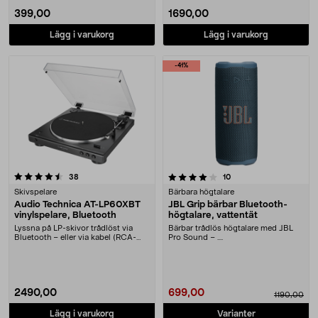
399,00
1690,00
Lägg i varukorg
Lägg i varukorg
-41%
4.0 av 5 stjärnor
recensioner
recensioner
38
10
Skivspelare
Bärbara högtalare
Audio Technica AT-LP60XBT
JBL Grip bärbar Bluetooth-
vinylspelare, Bluetooth
högtalare, vattentät
Lyssna på LP-skivor trådlöst via
Bärbar trådlös högtalare med JBL
Bluetooth – eller via kabel (RCA-
Pro Sound – ....
kabel ingår). ....
2490,00
699,00
1190,00
Lägg i varukorg
Varianter