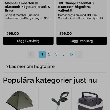
Marshall Emberton III
JBL Charge Essential 3
Bluetooth-högtalare, Black &
Bluetooth-högtalare,
Brass
vattentät
Ikoniskt Marshall-ljud med
Bärbar högtalare med JBL Pro
balanserad ljudåtergivning – i 360
Sound – kraftfullt och klart ljud. JBL
grader. Marshall E....
Charge Essen....
1599,00
1799,00
Lägg i varukorg
Lägg i varukorg
1
2
3
15
...
Läs mer om högtalare
Populära kategorier just nu