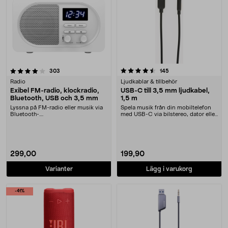
4.5 av 5 stjärnor
recensioner
recensioner
303
145
Radio
Ljudkablar & tillbehör
Exibel FM-radio, klockradio,
USB-C till 3,5 mm ljudkabel,
Bluetooth, USB och 3,5 mm
1,5 m
Lyssna på FM-radio eller musik via
Spela musik från din mobiltelefon
Bluetooth-....
med USB-C via bilstereo, dator eller
högtalare....
299,00
199,90
Varianter
Lägg i varukorg
-41%