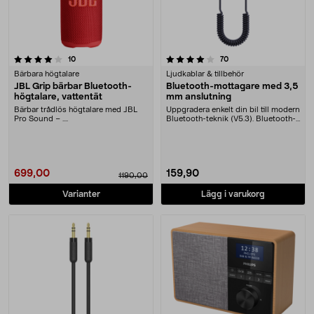
4.0 av 5 stjärnor
recensioner
recensioner
10
70
Bärbara högtalare
Ljudkablar & tillbehör
JBL Grip bärbar Bluetooth-
Bluetooth-mottagare med 3,5
högtalare, vattentät
mm anslutning
Bärbar trådlös högtalare med JBL
Uppgradera enkelt din bil till modern
Pro Sound – ....
Bluetooth-teknik (V5.3). Bluetooth-
mottaga....
699,00
159,90
1190,00
Varianter
Lägg i varukorg