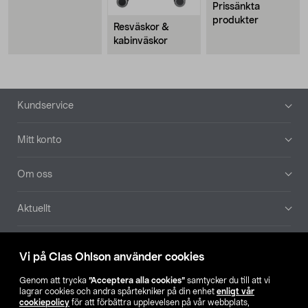
Prissänkta
produkter
Resväskor &
kabinväskor
Sidfot
Kundservice
Mitt konto
Om oss
Aktuellt
Våra bolag
Vi på Clas Ohlson använder cookies
Hitta butik
Genom att trycka
”Acceptera alla cookies”
samtycker du till att vi
lagrar cookies och andra spårtekniker på din enhet
enligt vår
cookiepolicy
för att förbättra upplevelsen på vår webbplats,