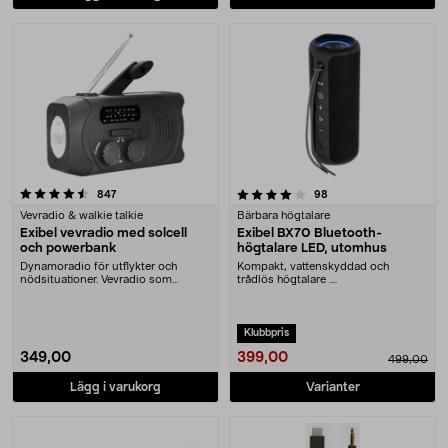
4.0 av 5 stjärnor
recensioner
recensioner
847
98
Vevradio & walkie talkie
Bärbara högtalare
Exibel vevradio med solcell
Exibel BX70 Bluetooth-
och powerbank
högtalare LED, utomhus
Dynamoradio för utflykter och
Kompakt, vattenskyddad och
nödsituationer. Vevradio som
trådlös högtalare ....
nödladdar din mobilte....
Klubbpris
399,00
349,00
499,00
Lägg i varukorg
Varianter