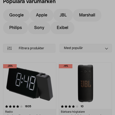
Populära varumärken
Google
Apple
JBL
Marshall
Philips
Sony
Exibel
Select
Mest populär
Filtrera produkter
sorting
Produkter
-25%
-41%
4.0 av 5 stjärnor
recensioner
recensioner
1805
10
Radio
Bärbara högtalare