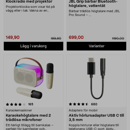
Klockradio med projektor
JBL Grip bärbar Bluetooth-
högtalare, vattentät
Projektorklocka som visar tid på
vägg eller i tak. Vakna av en
Bärbar trådlös högtalare med JBL
radiokanal eller ....
Pro Sound – ....
149,90
699,00
199,90
1190,00
Lägg i varukorg
Varianter
4.5 av 5 stjärnor
recensioner
recensioner
165
680
Karaokemaskiner
Adapters för mobil
Karaokehögtalare med 2
Aktiv hörlursadapter USB C till
trådlösa mikrofoner
3,5 mm
Ett härligt tillägg till barnkalas –
Koppla hörlurar eller högtalare till
perfekt för barnfester och
telefonens USB-C-port. Aktiv