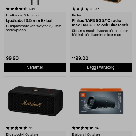
4.0 av 5 stjärnor
recensioner
recensioner
281
47
Ljudkablar & tillbehör
Radio
Ljudkabel 3,5 mm Exibel
Philips TAR5505/10 radio
med DAB+, FM och Bluetooth
Guldpläterade kontaktytor. 3,5 mm
stereopropp....
Streama musik, lyssna på radio och
håll koll på tillagningstider med
timern. Phi....
99,90
1199,00
Varianter
Lägg i varukorg
5.0 av 5 stjärnor
recensioner
recensioner
18
14
Bluetooth-högtalare
Bärbara högtalare