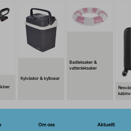
Badleksaker &
vattenleksaker
Kylväskor & kylboxar
kiner
Resväs
kabinv
o
Om oss
Aktuellt