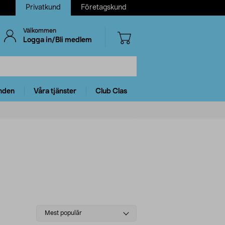
Privatkund
Företagskund
Välkommen
Logga in/Bli medlem
nden
Våra tjänster
Club Clas
Select
Mest populär
sorting