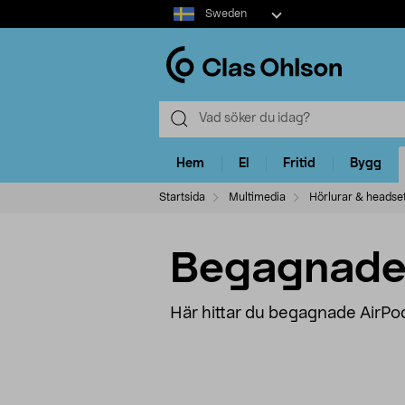
Select
Sweden
market
Hem
El
Fritid
Bygg
Startsida
Multimedia
Hörlurar & headse
Begagnade
Här hittar du begagnade AirPods t