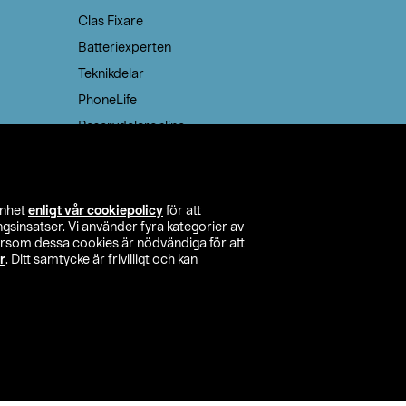
Clas Fixare
Batteriexperten
Teknikdelar
PhoneLife
Reservdelaronline
Teknikmagasinet
enhet
enligt vår cookiepolicy
för att
insatser. Vi använder fyra kategorier av
tersom dessa cookies är nödvändiga för att
r
. Ditt samtycke är frivilligt och kan
itta butik