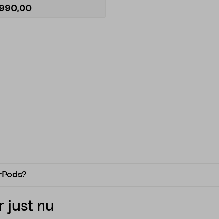
1990,00
irPods?
 just nu