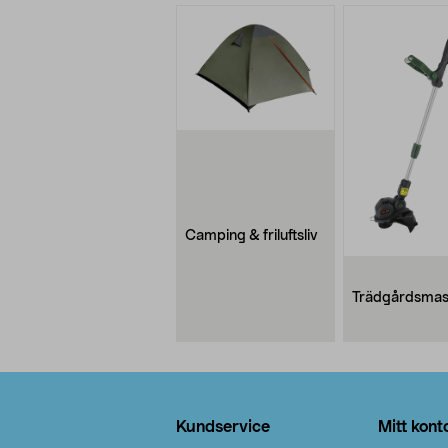
Camping & friluftsliv
Trädgårdsmas
Sidfot
Kundservice
Mitt kont