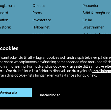
egistrera
Om oss
Presenter
enord
Press
Städ & rengöring
ation
Investerare
Grillar
istorik
Hållbarhet
Grästrimmer
Karriär
Solcellsbelysning
 cookies
”
samtycker du till att vi lagrar cookies och andra spårtekniker på din 
analysera webbplatsens användning samt anpassa våra marknadsförings
 och annonsering. För nödvändiga cookies krävs inte ditt samtycke ef
a. Om du istället vill skräddarsy dina val kan du trycka på
inställninga
r i dina cookie-inställningar eller kontaktar oss för guidning.
s Ohlson
Köpvillkor
Privacy statement
Klubbvillkor
H
Avvisa alla
Inställningar
Ändra till priser exklusive moms