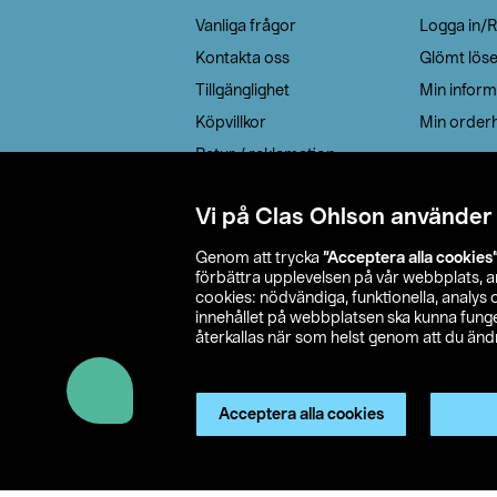
Vanliga frågor
Logga in/R
Kontakta oss
Glömt lös
Tillgänglighet
Min inform
Köpvillkor
Min orderh
Retur / reklamation
Elavfall
Vi på Clas Ohlson använder
Cookie policy
Leveransalternativ
Genom att trycka
”Acceptera alla cookies
förbättra upplevelsen på vår webbplats, 
cookies: nödvändiga, funktionella, analys
innehållet på webbplatsen ska kunna funger
återkallas när som helst genom att du ändra
© 2026 Cla
Acceptera alla cookies