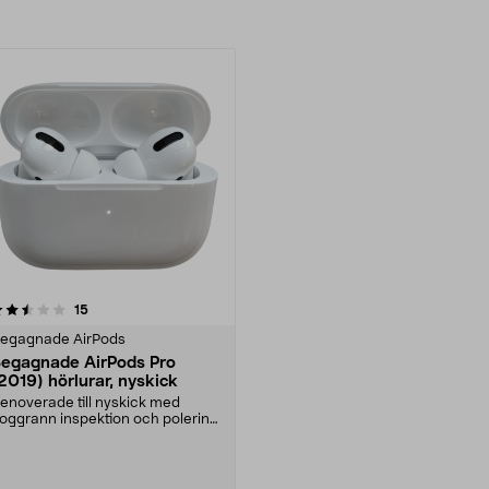
rodukter
recensioner
15
egagnade AirPods
egagnade AirPods Pro
2019) hörlurar, nyskick
enoverade till nyskick med
oggrann inspektion och polering.
egagnade AirPods ....