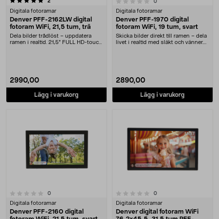
recensioner
0.0 av 5 stjärnor
2
recensioner
0
Digitala fotoramar
Digitala fotoramar
Denver PFF-2162LW digital
Denver PFF-1970 digital
fotoram WiFi, 21,5 tum, trä
fotoram WiFi, 19 tum, svart
Dela bilder trådlöst – uppdatera
Skicka bilder direkt till ramen – dela
ramen i realtid. 21,5” FULL HD-touch
livet i realtid med släkt och vänner.
ger skarpa....
Den....
2990,00
2890,00
Lägg i varukorg
Lägg i varukorg
0.0 av 5 stjärnor
recensioner
recensioner
0
0
Digitala fotoramar
Digitala fotoramar
Denver PFF-2160 digital
Denver digital fotoram WiFi