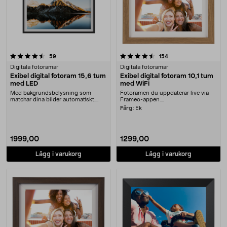
4.5 av 5 stjärnor
recensioner
recensioner
59
154
Digitala fotoramar
Digitala fotoramar
Exibel digital fotoram 15,6 tum
Exibel digital fotoram 10,1 tum
med LED
med WiFi
Med bakgrundsbelysning som
Fotoramen du uppdaterar live via
matchar dina bilder automatiskt.
Frameo-appen....
Exibel digital fotor....
Färg:
Ek
1999,00
1299,00
Lägg i varukorg
Lägg i varukorg