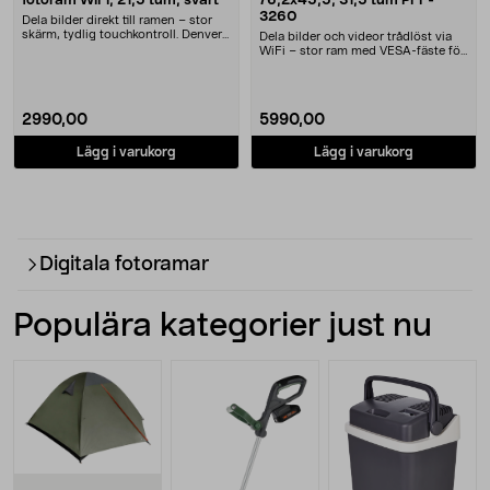
fotoram WiFi, 21,5 tum, svart
76,2x45,5, 31,5 tum PFF-
3260
Dela bilder direkt till ramen – stor
skärm, tydlig touchkontroll. Denver
Dela bilder och videor trådlöst via
digital....
WiFi – stor ram med VESA-fäste för
vägg. Den....
2990,00
5990,00
Lägg i varukorg
Lägg i varukorg
Digitala fotoramar
Populära kategorier just nu