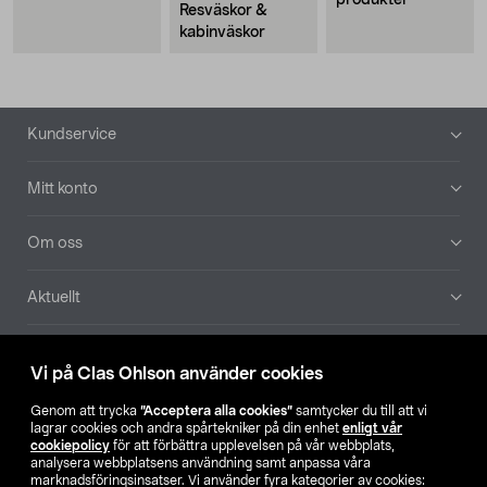
produkter
Resväskor &
kabinväskor
Sidfot
Kundservice
Mitt konto
Om oss
Aktuellt
Våra bolag
Vi på Clas Ohlson använder cookies
Hitta butik
Genom att trycka
”Acceptera alla cookies”
samtycker du till att vi
lagrar cookies och andra spårtekniker på din enhet
enligt vår
cookiepolicy
för att förbättra upplevelsen på vår webbplats,
SE
NO
FI
analysera webbplatsens användning samt anpassa våra
marknadsföringsinsatser. Vi använder fyra kategorier av cookies: