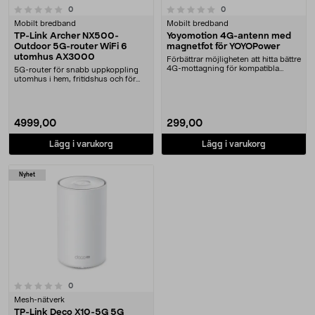
0.0 av 5 stjärnor
recensioner
recensioner
0
0
Mobilt bredband
Mobilt bredband
TP-Link Archer NX500-
Yoyomotion 4G-antenn med
Outdoor 5G-router WiFi 6
magnetfot för YOYOPower
utomhus AX3000
Förbättrar möjligheten att hitta bättre
4G-mottagning för kompatibla
5G-router för snabb uppkoppling
Yoyomotion-....
utomhus i hem, fritidshus och för
företag. TP-Li....
4999,00
299,00
Lägg i varukorg
Lägg i varukorg
Nyhet
recensioner
0
Mesh-nätverk
TP-Link Deco X10-5G 5G