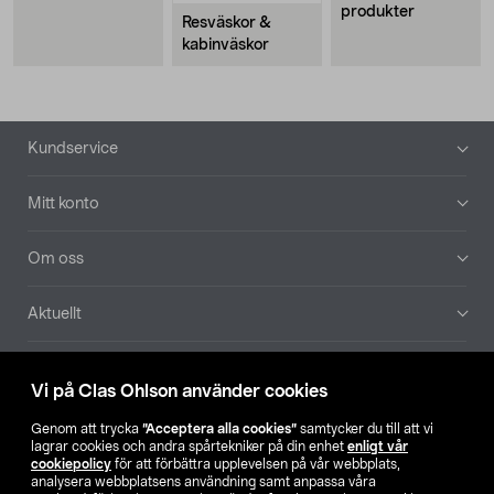
produkter
Resväskor &
kabinväskor
Sidfot
Kundservice
Mitt konto
Om oss
Aktuellt
Våra bolag
Vi på Clas Ohlson använder cookies
Hitta butik
Genom att trycka
”Acceptera alla cookies”
samtycker du till att vi
lagrar cookies och andra spårtekniker på din enhet
enligt vår
cookiepolicy
för att förbättra upplevelsen på vår webbplats,
SE
NO
FI
analysera webbplatsens användning samt anpassa våra