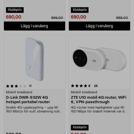
Klubbpris
Klubbpris
690,00
690,00
999,00
899,00
Lägg i varukorg
Lägg i varukorg
4.5 av 5 stjärnor
recensioner
recensioner
11
28
Mobilt bredband
Mobilt bredband
D-Link DWR-932W 4G
ZTE U10 mobil 4G router, WiFi
hotspot portabel router
6, VPN-passthrough
Snabb 4G-uppkoppling – upp till
4G-router med hastigheter upp till
150 Mbit/s för surf, streaming och
150 Mbps för stabilt internet var du
videosamtal. ....
än är. Z....
Klubbpris