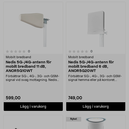
0.0 av 5 stjärnor
recensioner
recensioner
0
0
Mobilt bredband
Mobilt bredband
Nedis 5G-/4G-antenn för
Nedis 5G-/4G-antenn för
mobilt bredband 11 dB,
mobilt bredband 6 dB,
ANOR5G10WT
ANOR5G20WT
Förbättrar 5G-, 4G-, 3G- och GSM-
Förbättrar 5G-, 4G-, 3G- och GSM-
signal vid svag mottagning. Nedis
signal hemma eller på kontoret.
riktad 5G-ant....
Nedis riktad 5G....
599,00
749,00
Lägg i varukorg
Lägg i varukorg
Nyhet