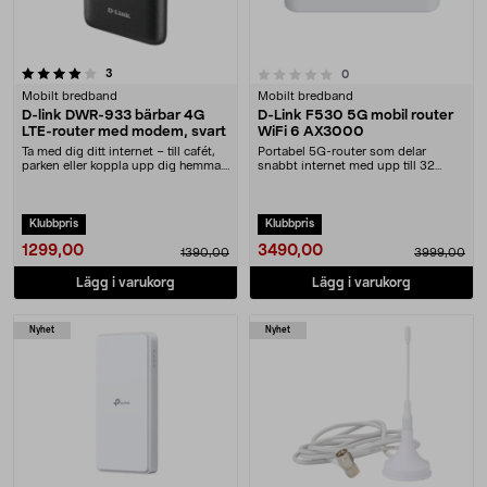
recensioner
0.0 av 5 stjärnor
3
recensioner
0
Mobilt bredband
Mobilt bredband
D-link DWR-933 bärbar 4G
D-Link F530 5G mobil router
LTE-router med modem, svart
WiFi 6 AX3000
Ta med dig ditt internet – till cafét,
Portabel 5G-router som delar
parken eller koppla upp dig hemma.
snabbt internet med upp till 32
D-link....
enheter samtidigt. ....
Klubbpris
Klubbpris
1299,00
3490,00
1390,00
3999,00
Lägg i varukorg
Lägg i varukorg
Nyhet
Nyhet