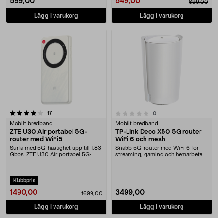
549,00
599,00
699,00
Lägg i varukorg
Lägg i varukorg
recensioner
0.0 av 5 stjärnor
17
recensioner
0
Mobilt bredband
Mobilt bredband
ZTE U30 Air portabel 5G-
TP-Link Deco X50 5G router
router med WiFi5
WiFi 6 och mesh
Surfa med 5G-hastighet upp till 1,83
Snabb 5G-router med WiFi 6 för
Gbps. ZTE U30 Air portabel 5G-
streaming, gaming och hemarbete.
router med Wi....
TP-Link Deco X50....
Klubbpris
1490,00
3499,00
1699,00
Lägg i varukorg
Lägg i varukorg