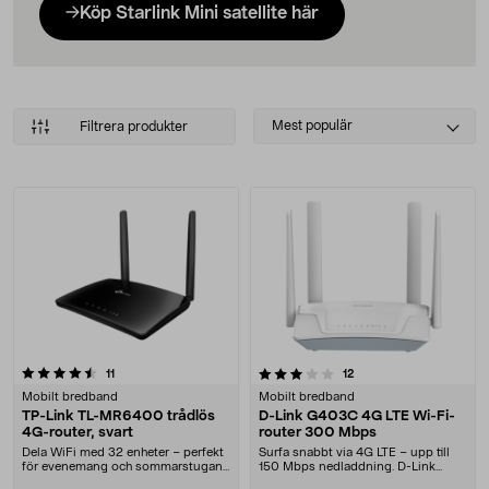
Köp Starlink Mini satellite här
Select
Mest populär
Filtrera produkter
sorting
Produkter
3.5 av 5 stjärnor
recensioner
recensioner
11
12
Mobilt bredband
Mobilt bredband
TP-Link TL-MR6400 trådlös
D-Link G403C 4G LTE Wi-Fi-
4G-router, svart
router 300 Mbps
Dela WiFi med 32 enheter – perfekt
Surfa snabbt via 4G LTE – upp till
för evenemang och sommarstugan.
150 Mbps nedladdning. D-Link
Pålitlig tråd....
stabil router me....