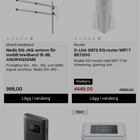
0.0 av 5 stjärnor
recensioner
recensioner
0
0
Mobilt bredband
Router
Nedis 5G-/4G-antenn för
D-Link G572 5G router WiFi 7
mobilt bredband 15 dB,
BE7200
ANOR4G30ME
Snabb 5G-router med WiFi 7 för
streaming, gaming och
Förbättrar 5G-, 4G-, 3G- och GSM-
distansarbete. D-Link G572 ....
signal utomhus. Nedis 5G-/4G-
antenn med upp til....
Klubbpris
4449,00
999,00
4999,00
Lägg i varukorg
Lägg i varukorg
Nyhet