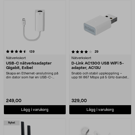
Produkter
4.0 av 5 stjärnor
recensioner
recensioner
139
29
Nätverkskort
Nätverkskort
USB-C nätverksadapter
D-Link AC1300 USB WiFi 5-
Gigabit, Exibel
adapter, AC13U
Skapa en Ethernet-anslutning på
Snabb och stabil uppkoppling –
din dator som har en USB-C-
upp till 867 Mbps på 5 GHz-bandet.
anslutning. Perfekt d....
D-Link kompakt....
249,00
329,00
Lägg i varukorg
Lägg i varukorg
Nyhet