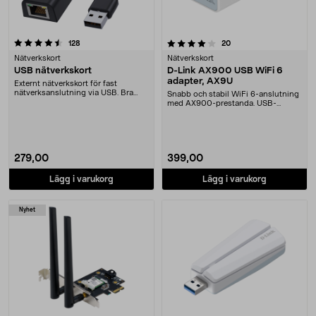
4.0 av 5 stjärnor
recensioner
recensioner
128
20
Nätverkskort
Nätverkskort
USB nätverkskort
D-Link AX900 USB WiFi 6
adapter, AX9U
Externt nätverkskort för fast
nätverksanslutning via USB. Bra
Snabb och stabil WiFi 6-anslutning
lösning om datorn ....
med AX900-prestanda. USB-
adapter med dual-ban....
279,00
399,00
Lägg i varukorg
Lägg i varukorg
Nyhet