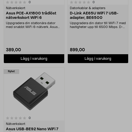
0.0 av 5 stjärnor
recensioner
recensioner
0
0
Nätverkskort
Datorkablar & adapters
Asus PCE-AX1800 trådlöst
D-Link AE65U WiFi 7 USB-
nätverkskort WiFi 6
adapter, BE6500
Uppgradera din stationära dator
Uppgradera din dator till WiFi 7 med
med snabbt WiFi 6-nätverk. Asus
hastigheter upp till 6500 Mbps. D-
PCE-AX1800 nätve....
Link WiFi....
389,00
899,00
Lägg i varukorg
Lägg i varukorg
Nyhet
recensioner
0
Nätverkskort
Asus USB-BE92 Nano WiFi 7