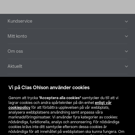
Sidfot
Kundservice
Mitt konto
Om oss
Aktuellt
Våra bolag
Vi på Clas Ohlson använder cookies
Hitta butik
Genom att trycka
”Acceptera alla cookies”
samtycker du till att vi
lagrar cookies och andra spårtekniker på din enhet
enligt vår
cookiepolicy
för att förbättra upplevelsen på vår webbplats,
SE
NO
FI
analysera webbplatsens användning samt anpassa våra
marknadsföringsinsatser. Vi använder fyra kategorier av cookies:
nödvändiga, funktionella, analys och annonsering. För nödvändiga
cookies krävs inte ditt samtycke eftersom dessa cookies är
nödvändiga för att innehållet på webbplatsen ska kunna fungera. Om