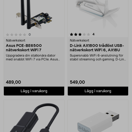
3.0 av 5 stjärnor
recensioner
4
recensioner
0
Nätverkskort
Nätverkskort
Asus PCE-BE6500
D-Link AX1800 trådlöst USB-
nätverkskort WiFi 7
nätverkskort WiFi 6, AX18U
Uppgradera din stationära dator
Supersnabb WiFi 6-anslutning för
med snabbt WiFi 7 via PCIe. Asus
stabil streaming och gaming. D-Link
PCE-BE6500 nätv....
AX1800 USB-....
489,00
549,00
Lägg i varukorg
Lägg i varukorg