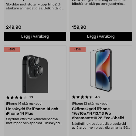
bibehållen skärpa och ljusstyrka.
Skyddar mot stötar – upp till 62 %
Skärmskyd....
starkare än härdat glas. Belkin tåligt
skärms....
249,90
159,90
Lägg i varukorg
Lägg i varukorg
-38%
-33%
4.5 av 5 stjärnor
recensioner
recensioner
10
40
iPhone 14 skärmskydd
iPhone 13 skärmskydd
Linsskydd för iPhone 14 och
Skärmskydd iPhone
iPhone 14 Plus
17e/16e/14/13/13 Pro
dbramante1928 Eco-Sheild
Skyddar effektivt kameralinserna
mot repor och sprickor. Linsskydd
Nästintill okrossbart displayskydd
för iPhone 14....
av återvunnen plast. dbramante1928
Eco-Shield....