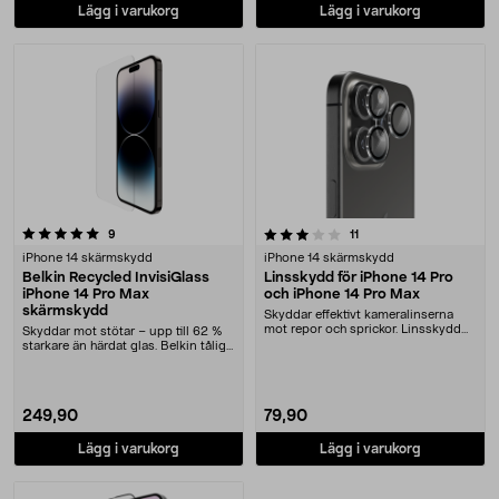
Lägg i varukorg
Lägg i varukorg
3.5 av 5 stjärnor
recensioner
recensioner
9
11
iPhone 14 skärmskydd
iPhone 14 skärmskydd
Belkin Recycled InvisiGlass
Linsskydd för iPhone 14 Pro
iPhone 14 Pro Max
och iPhone 14 Pro Max
skärmskydd
Skyddar effektivt kameralinserna
mot repor och sprickor. Linsskydd
Skyddar mot stötar – upp till 62 %
för iPhone 14....
starkare än härdat glas. Belkin tåligt
skärms....
249,90
79,90
Lägg i varukorg
Lägg i varukorg