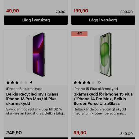
49,90
199,90
79,90
299,00
Lägg i varukorg
Lägg i varukorg
-71%
4.0 av 5 stjärnor
recensioner
recensioner
4
15
iPhone 13 skärmskydd
iPhone 15 Plus skärmskydd
Belkin Recycled InvisiGlass
Skärmskydd för iPhone 15 Plus
iPhone 13 Pro Max/14 Plus
/ iPhone 14 Pro Max, Belkin
skärmskydd
ScreenForce UltraGlass
Skyddar mot stötar – upp till 62 %
Heltäckande och reptåligt skydd
starkare än härdat glas. Belkin tåligt
med antimikrobiell beläggning.
skärms....
Belkin ScreenForc....
249,90
99,90
349,00