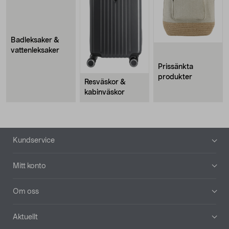
Badleksaker &
vattenleksaker
Prissänkta
produkter
Resväskor &
kabinväskor
Sidfot
Kundservice
Mitt konto
Om oss
Aktuellt