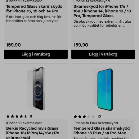
iPhone 16 skärmskydd
iPhone 13 skärmskydd
Tempered Glass skärmskydd
Skärmskydd för iPhone 17e /
för iPhone 16, 15 och 14 Pro
16e / iPhone 14, iPhone 13 / 13
Pro, Tempered Glass
Extra hårt glas och hög kvalitet för
bibehållen skärpa och ljusstyrka.
Displayskydd med extremt hårt glas
Skärmskyd....
och hög kvalitet för bibehållen
skärpa och lj....
159,90
159,90
Lägg i varukorg
Lägg i varukorg
3.5 av 5 stjärnor
recensioner
recensioner
9
10
iPhone 13 skärmskydd
iPhone 16 Plus skärmskydd
Belkin Recycled InvisiGlass
Tempered Glass skärmskydd
iPhone 13/13Pro/14/16e/17e
iPhone 16 Plus / 14 Pro Max
skärmskydd
Extra hårt glas och hög kvalitet för