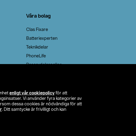
Våra bolag
Clas Fixare
Batteriexperten
Teknikdelar
PhoneLife
Reservdelaronline
Teknikmagasinet
enhet
enligt vår cookiepolicy
för att
insatser. Vi använder fyra kategorier av
tersom dessa cookies är nödvändiga för att
r
. Ditt samtycke är frivilligt och kan
itta butik