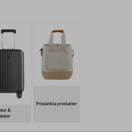
Prissänkta produkter
kor &
äskor