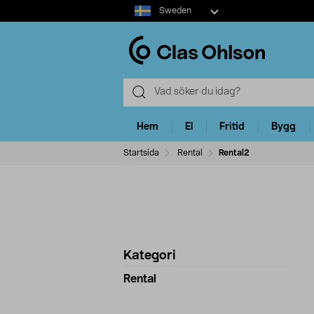
Select
Sweden
market
Hem
El
Fritid
Bygg
Startsida
Rental
Rental2
Förfina
P
Kategori
produkter
Rental