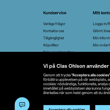
Sidfot
Kundservice
Mitt kont
Vanliga frågor
Logga in/R
Kontakta oss
Glömt lös
Tillgänglighet
Min inform
Köpvillkor
Min orderh
Retur / reklamation
Elavfall
Vi på Clas Ohlson använder
Cookie policy
Leveransalternativ
Genom att trycka
”Acceptera alla cookies
förbättra upplevelsen på vår webbplats, 
cookies: nödvändiga, funktionella, analys
innehållet på webbplatsen ska kunna funger
återkallas när som helst genom att du ändra
© 2026 Cla