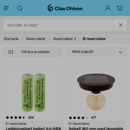
Startsida
Reservdelar
Reservdelar 2
El reservdelar
Select
Mest populär
Filtrera produkter
sorting
Produkter
4.0 av 5 stjärnor
recensioner
recensioner
259
477
El reservdelar
El reservdelar
Laddningsbart batteri AA/HR6
Solcell 160 mm med lampglob