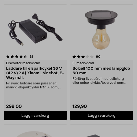
3.5 av 5 stjärnor
recensioner
recensioner
61
90
Elscooter reservdelar
El reservdelar
Laddare till elsparkcykel 36 V
Solcell 100 mm med lampglob
(42 V/2 A) Xiaomi, Ninebot, E-
60 mm
Way m.fl.
Förläng livet på din solcellskorg
eller solcellslykta.Reservdel som
Prisvärd laddare som passar en
passar:36-90....
mängd elsparkcyklar från Xiaomi,
Ninebot och E-Wa....
299,00
129,90
Lägg i varukorg
Lägg i varukorg