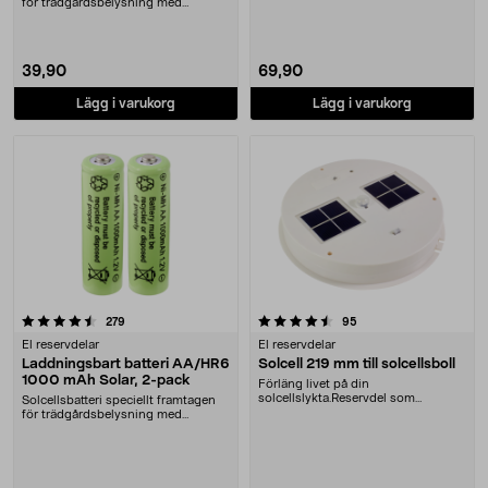
för trädgårdsbelysning med
solceller och AAA....
39,90
69,90
Lägg i varukorg
Lägg i varukorg
4.5 av 5 stjärnor
recensioner
recensioner
279
95
El reservdelar
El reservdelar
Laddningsbart batteri AA/HR6
Solcell 219 mm till solcellsboll
1000 mAh Solar, 2-pack
Förläng livet på din
solcellslykta.Reservdel som
Solcellsbatteri speciellt framtagen
passar:36-6493-3, TN-809136-811....
för trädgårdsbelysning med
solceller och AA-....