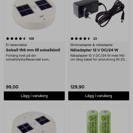
4.5 av 5 stjärnor
recensioner
recensioner
109
23
El reservdelar
Strömadapter & nätadapter
Solcell 156 mm till solcellsboll
Nätadapter 12 V DC/24 W
Förläng livet på din
Nätadapter 12 V DC/24 W med 140
solcellslykta.Reservdel som
cm lång kabel för anslutning till 230
passar:36-6493-2, TN-808936-
V väggutta....
811....
99,00
129,90
Lägg i varukorg
Lägg i varukorg