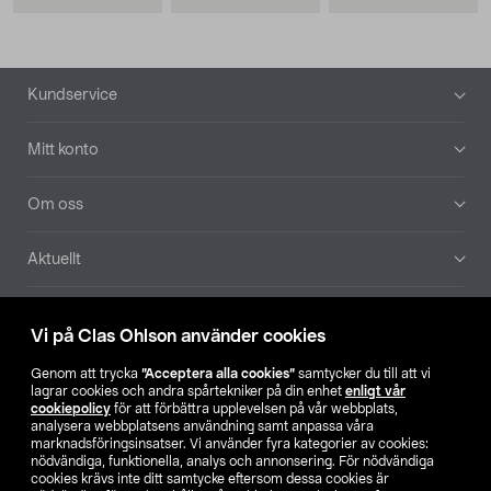
Sidfot
Kundservice
Mitt konto
Om oss
Aktuellt
Våra bolag
Vi på Clas Ohlson använder cookies
Hitta butik
Genom att trycka
”Acceptera alla cookies”
samtycker du till att vi
lagrar cookies och andra spårtekniker på din enhet
enligt vår
cookiepolicy
för att förbättra upplevelsen på vår webbplats,
SE
NO
FI
analysera webbplatsens användning samt anpassa våra
marknadsföringsinsatser. Vi använder fyra kategorier av cookies:
nödvändiga, funktionella, analys och annonsering. För nödvändiga
cookies krävs inte ditt samtycke eftersom dessa cookies är