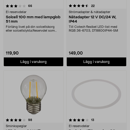
4.5 av 5 stjärnor
recensioner
recensioner
66
22
El reservdelar
Strömadapter & nätadapter
Solcell 100 mm med lampglob
Nätadapter 12 V DC/24 W,
51 mm
IP44
Förläng livet på din solcellskorg
Till Cotech flexibel LED-list med
eller solcellslykta.Reservdel som
RGB:36-6703, DT8800IP44-5M
passar:36-91....
119,90
149,00
Lägg i varukorg
Lägg i varukorg
4.0 av 5 stjärnor
recensioner
recensioner
98
13
Sminkspeglar
El reservdelar