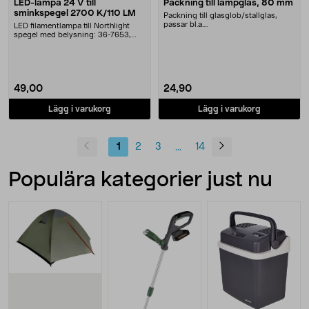
LED-lampa 24 V till
Packning till lampglas, 80 mm
sminkspegel 2700 K/110 LM
Packning till glasglob/stallglas,
passar bl.a.
LED filamentlampa till Northlight
utomhusbelysning:Alfred - 36-
spegel med belysning: 36-7653,
1425....
WX-24VLED20-440....
49,00
24,90
Lägg i varukorg
Lägg i varukorg
1
2
3
14
...
Populära kategorier just nu