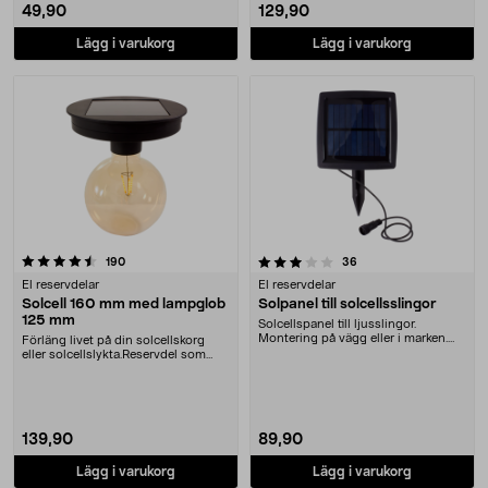
49,90
129,90
Lägg i varukorg
Lägg i varukorg
3.5 av 5 stjärnor
recensioner
recensioner
190
36
El reservdelar
El reservdelar
Solcell 160 mm med lampglob
Solpanel till solcellsslingor
125 mm
Solcellspanel till ljusslingor.
Montering på vägg eller i marken.
Förläng livet på din solcellskorg
Tänds och släc....
eller solcellslykta.Reservdel som
passar:36-75....
139,90
89,90
Lägg i varukorg
Lägg i varukorg