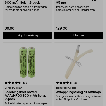
800 mAh Solar, 2-pack
95 mm
Solcellsbatteri speciellt framtagen
Reservdel som passar flera
för trädgårdsbelysning med
solcellslampor och -korgar från
solceller och AA-....
Northlight. Solcell d....
39,90
129,00
Lägg i varukorg
Läs mer
4.5 av 5 stjärnor
recensioner
recensioner
166
88
El reservdelar
Hem reservdelar
Laddningsbart batteri
Avtappningsslang till saftmaja
AAA/HR03 300 mAh Solar,
Slangsats med silikonslang, klämma
2-pack
och stålpip till saftkokare
Solcellsbatteri speciellt framtagen