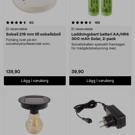
4.5 av 5 stjärnor
recensioner
recensioner
60
196
El reservdelar
El reservdelar
Solcell 219 mm till solcellsboll
Laddningsbart batteri AA/HR6
300 mAh Solar, 2-pack
Förläng livet på din
solcellslykta.Reservdel som
Solcellsbatteri speciellt framtagen
passar:36-9040, TN-809936-
för trädgårdsbelysning med
9060,....
solceller och AA-....
139,90
39,90
Lägg i varukorg
Lägg i varukorg