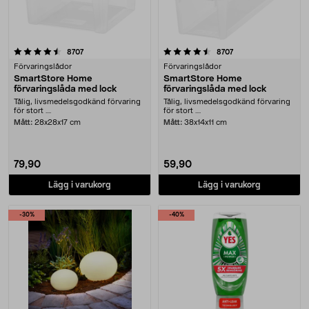
4.5 av 5 stjärnor
recensioner
recensioner
8707
8707
Förvaringslådor
Förvaringslådor
SmartStore Home
SmartStore Home
förvaringslåda med lock
förvaringslåda med lock
Tålig, livsmedelsgodkänd förvaring
Tålig, livsmedelsgodkänd förvaring
för stort ....
för stort ....
Mått:
28x28x17 cm
Mått:
38x14x11 cm
79,90
59,90
Lägg i varukorg
Lägg i varukorg
-30%
-40%