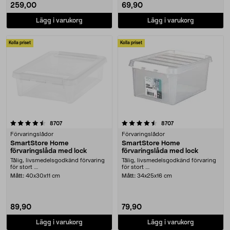
259,00
69,90
Lägg i varukorg
Lägg i varukorg
Kolla priset
Kolla priset
4.5 av 5 stjärnor
recensioner
recensioner
8707
8707
Förvaringslådor
Förvaringslådor
SmartStore Home
SmartStore Home
förvaringslåda med lock
förvaringslåda med lock
Tålig, livsmedelsgodkänd förvaring
Tålig, livsmedelsgodkänd förvaring
för stort ....
för stort ....
Mått:
40x30x11 cm
Mått:
34x25x16 cm
89,90
79,90
Lägg i varukorg
Lägg i varukorg