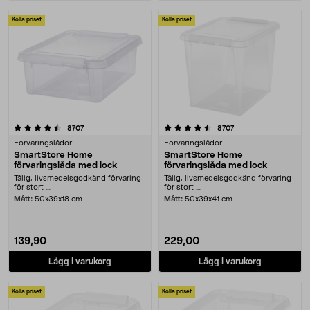
Kolla priset
Kolla priset
4.5 av 5 stjärnor
recensioner
recensioner
8707
8707
Förvaringslådor
Förvaringslådor
SmartStore Home
SmartStore Home
förvaringslåda med lock
förvaringslåda med lock
Tålig, livsmedelsgodkänd förvaring
Tålig, livsmedelsgodkänd förvaring
för stort ....
för stort ....
Mått:
50x39x18 cm
Mått:
50x39x41 cm
139,90
229,00
Lägg i varukorg
Lägg i varukorg
Kolla priset
Kolla priset