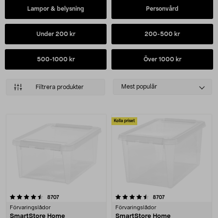
Lampor & belysning
Personvård
Under 200 kr
200-500 kr
500-1000 kr
Över 1000 kr
Select
Mest populär
Filtrera produkter
sorting
Produkter
Kolla priset
4.5 av 5 stjärnor
recensioner
recensioner
8707
8707
Förvaringslådor
Förvaringslådor
SmartStore Home
SmartStore Home