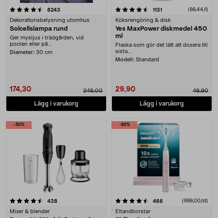
4.5 av 5 stjärnor
recensioner
recensioner
(66,44/l)
8243
1131
Dekorationsbelysning utomhus
Köksrengöring & disk
Solcellslampa rund
Yes MaxPower diskmedel 450
ml
Ger mysljus i trädgården, vid
poolen eller på....
Flaska som gör det lätt att dosera till
sista....
Diameter:
30 cm
Modell:
Standard
174,30
29,90
249,00
49,90
Lägg i varukorg
Lägg i varukorg
-50%
-60%
4.5 av 5 stjärnor
recensioner
recensioner
(999,00/st)
438
466
Mixer & blender
Eltandborstar