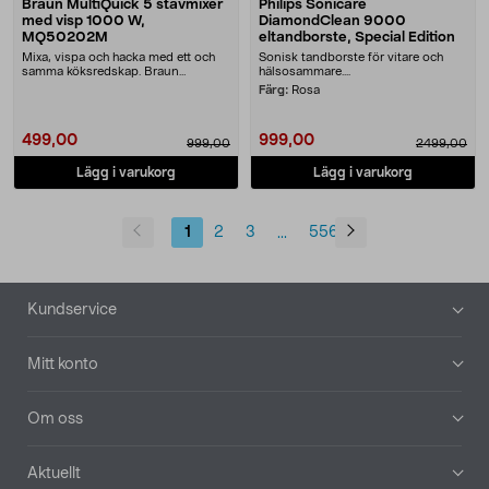
Braun MultiQuick 5 stavmixer
Philips Sonicare
med visp 1000 W,
DiamondClean 9000
MQ50202M
eltandborste, Special Edition
Mixa, vispa och hacka med ett och
Sonisk tandborste för vitare och
samma köksredskap. Braun
hälsosammare....
MultiQuick 5 stavmixe....
Färg:
Rosa
499,00
999,00
999,00
2499,00
Lägg i varukorg
Lägg i varukorg
1
2
3
556
...
Sidfot
Kundservice
Mitt konto
Om oss
Aktuellt