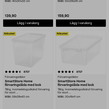
Mått:
40x30x32 cm
Mått:
50x39x26 cm
139,90
159,90
Lägg i varukorg
Lägg i varukorg
Kolla priset
Kolla priset
4.5 av 5 stjärnor
recensioner
recensioner
8707
8707
Förvaringslådor
Förvaringslådor
SmartStore Home
SmartStore Home
förvaringslåda med lock
förvaringslåda med lock
Tålig, livsmedelsgodkänd förvaring
Tålig, livsmedelsgodkänd förvaring
för stort ....
för stort ....
Mått:
59x39x43 cm
Mått:
30x19x11 cm