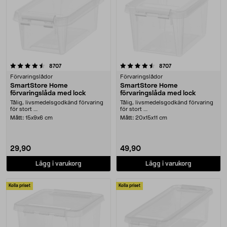
4.5 av 5 stjärnor
recensioner
recensioner
8707
8707
Förvaringslådor
Förvaringslådor
SmartStore Home
SmartStore Home
förvaringslåda med lock
förvaringslåda med lock
Tålig, livsmedelsgodkänd förvaring
Tålig, livsmedelsgodkänd förvaring
för stort ....
för stort ....
Mått:
15x9x6 cm
Mått:
20x15x11 cm
29,90
49,90
Lägg i varukorg
Lägg i varukorg
Kolla priset
Kolla priset