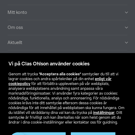
Mitt konto
Om oss
Aktuellt
Våra bolag
Vi på Clas Ohlson använder cookies
Hitta butik
Genom att trycka
”Acceptera alla cookies”
samtycker du till att vi
lagrar cookies och andra spårtekniker på din enhet
enligt vår
cookiepolicy
för att förbättra upplevelsen på vår webbplats,
SE
NO
FI
analysera webbplatsens användning samt anpassa våra
marknadsföringsinsatser. Vi använder fyra kategorier av cookies:
nödvändiga, funktionella, analys och annonsering. För nödvändiga
cookies krävs inte ditt samtycke eftersom dessa cookies är
nödvändiga för att innehållet på webbplatsen ska kunna fungera. Om
du istället vill skräddarsy dina val kan du trycka på
inställningar
. Ditt
samtycke är frivilligt och kan återkallas när som helst genom att du
ändrar i dina cookie-inställningar eller kontaktar oss för guidning.
Köpvillkor
Privacy statement
Klubbvillkor
För företag
Ändra till priser exklusive moms