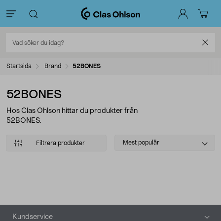
Startsida
Brand
52BONES
52BONES
Hos Clas Ohlson hittar du produkter från
52BONES.
Select
Mest populär
Filtrera produkter
sorting
Produkter
Sidfot
Kundservice