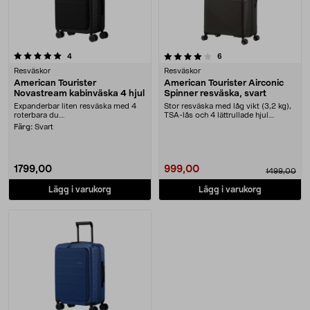
4.0 av 5 stjärnor
recensioner
recensioner
4
6
Resväskor
Resväskor
American Tourister
American Tourister Airconic
Novastream kabinväska 4 hjul
Spinner resväska, svart
Expanderbar liten resväska med 4
Stor resväska med låg vikt (3,2 kg),
roterbara du....
TSA-lås och 4 lättrullade hjul.
American To....
Färg:
Svart
1799,00
999,00
1499,00
Lägg i varukorg
Lägg i varukorg