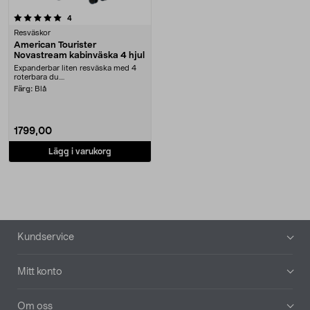
recensioner
4
Resväskor
American Tourister
Novastream kabinväska 4 hjul
Expanderbar liten resväska med 4
roterbara du....
Färg:
Blå
1799,00
Lägg i varukorg
Sidfot
Kundservice
Mitt konto
Om oss