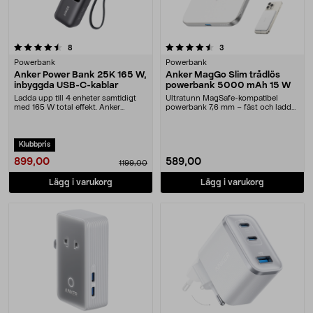
4.5 av 5 stjärnor
recensioner
recensioner
8
3
Powerbank
Powerbank
Anker Power Bank 25K 165 W,
Anker MagGo Slim trådlös
inbyggda USB-C-kablar
powerbank 5000 mAh 15 W
Ladda upp till 4 enheter samtidigt
Ultratunn MagSafe-kompatibel
med 165 W total effekt. Anker
powerbank 7,6 mm – fäst och ladda
25 000 mAh powe....
din iPhone trådlö....
Klubbpris
899,00
589,00
1199,00
Lägg i varukorg
Lägg i varukorg