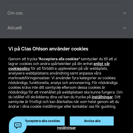
Om oss
Aktuellt
Våra bolag
Vi på Clas Ohlson använder cookies
Hitta butik
Genom att trycka
”Acceptera alla cookies”
samtycker du till att vi
lagrar cookies och andra spårtekniker på din enhet
enligt vår
cookiepolicy
för att förbättra upplevelsen på vår webbplats,
SE
NO
FI
analysera webbplatsens användning samt anpassa våra
marknadsföringsinsatser. Vi använder fyra kategorier av cookies:
nödvändiga, funktionella, analys och annonsering. För nödvändiga
cookies krävs inte ditt samtycke eftersom dessa cookies är
nödvändiga för att innehållet på webbplatsen ska kunna fungera. Om
du istället vill skräddarsy dina val kan du trycka på
inställningar
. Ditt
samtycke är frivilligt och kan återkallas när som helst genom att du
ändrar i dina cookie-inställningar eller kontaktar oss för guidning.
Köpvillkor
Privacy statement
Klubbvillkor
För företag
Ändra till priser exklusive moms
Acceptera alla cookies
Avvisa alla
Inställningar