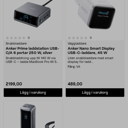
0.0 av 5 stjärnor
recensioner
recensioner
0
0
Snabbladdare
Väggladdare
Anker Prime laddstation USB-
Anker Nano Smart Display
C/A 6 portar 250 W, silver
USB-C-laddare, 45 W
Snabbladdning upp till 140 W via
Liten snabbladdare med smart
USB-C – ladda MacBook Pro till 50
display för ladd....
% på ca 25 mi....
Färg:
Vit
2199,00
489,00
Lägg i varukorg
Lägg i varukorg