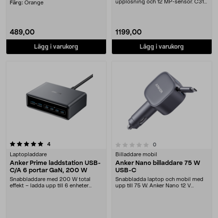
upplösning och 12 MP-sensor. C310
Färg:
Orange
AnkerWorks web....
489,00
1199,00
Lägg i varukorg
Lägg i varukorg
recensioner
0.0 av 5 stjärnor
4
recensioner
0
Laptopladdare
Billaddare mobil
Anker Prime laddstation USB-
Anker Nano billaddare 75 W
C/A 6 portar GaN, 200 W
USB-C
Snabbladdare med 200 W total
Snabbladda laptop och mobil med
effekt – ladda upp till 6 enheter
upp till 75 W. Anker Nano 12 V
samtidigt. Anker ....
billaddare med in....