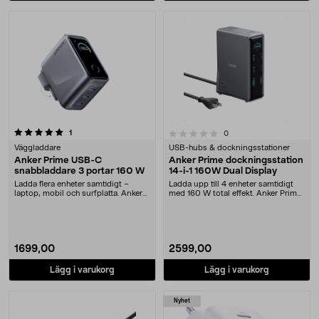
recensioner
0.0 av 5 stjärnor
1
recensioner
0
Väggladdare
USB-hubs & dockningsstationer
Anker Prime USB-C
Anker Prime dockningsstation
snabbladdare 3 portar 160 W
14-i-1 160W Dual Display
Ladda flera enheter samtidigt –
Ladda upp till 4 enheter samtidigt
laptop, mobil och surfplatta. Anker
med 160 W total effekt. Anker Prime
Prime laddar....
kraftfull....
1699,00
2599,00
Lägg i varukorg
Lägg i varukorg
Nyhet