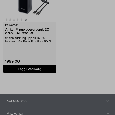
recensioner
0
Powerbank
Anker Prime powerbank 20
000 mAh 220 W
Snabbladdning upp till 140 W –
ladda en MacBook Pro till ca 50 %
på 30 minuter. ....
1999,00
Lägg i varukorg
Sidfot
Kundservice
Mitt konto