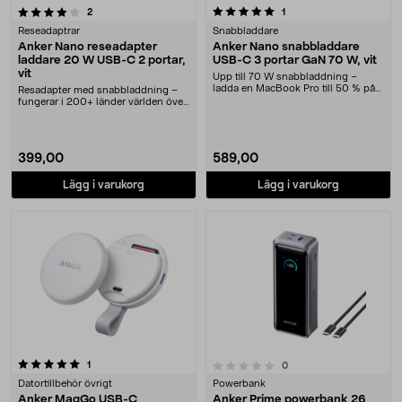
5.0 av 5 stjärnor
recensioner
recensioner
2
1
Reseadaptrar
Snabbladdare
Anker Nano reseadapter
Anker Nano snabbladdare
laddare 20 W USB-C 2 portar,
USB-C 3 portar GaN 70 W, vit
vit
Upp till 70 W snabbladdning –
ladda en MacBook Pro till 50 % på
Resadapter med snabbladdning –
35 min. Anker Na....
fungerar i 200+ länder världen över.
Anker Nano r....
399,00
589,00
Lägg i varukorg
Lägg i varukorg
recensioner
0.0 av 5 stjärnor
1
recensioner
0
Datortillbehör övrigt
Powerbank
Anker MagGo USB-C
Anker Prime powerbank 26