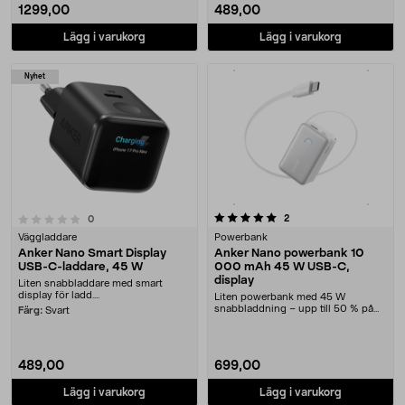
1299,00
489,00
Lägg i varukorg
Lägg i varukorg
Nyhet
5.0 av 5 stjärnor
recensioner
2
recensioner
0
Väggladdare
Powerbank
Anker Nano Smart Display
Anker Nano powerbank 10
USB-C-laddare, 45 W
000 mAh 45 W USB-C,
display
Liten snabbladdare med smart
display för ladd....
Liten powerbank med 45 W
snabbladdning – upp till 50 % på
Färg:
Svart
cirka 25–30 minuter. A....
489,00
699,00
Lägg i varukorg
Lägg i varukorg