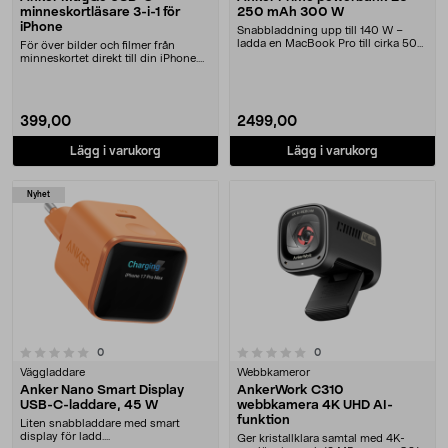
minneskortläsare 3-i-1 för
250 mAh 300 W
iPhone
Snabbladdning upp till 140 W –
ladda en MacBook Pro till cirka 50
För över bilder och filmer från
% på 27–28 min....
minneskortet direkt till din iPhone.
Anker kompa....
399,00
2499,00
Lägg i varukorg
Lägg i varukorg
Nyhet
0.0 av 5 stjärnor
recensioner
recensioner
0
0
Väggladdare
Webbkameror
Anker Nano Smart Display
AnkerWork C310
USB-C-laddare, 45 W
webbkamera 4K UHD AI-
funktion
Liten snabbladdare med smart
display för ladd....
Ger kristallklara samtal med 4K-