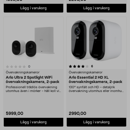
Lägg i varukorg
Lägg i varukorg
4.0 av 5 stjärnor
recensioner
6
recensioner
0
Övervakningskameror
Övervakningskameror
Arlo Ultra 2 Spotlight WiFi
Arlo Essential 2 HD XL
övervakningskamera, 2-pack
övervakningskamera, 2-pack
Professionell trådlös övervakning
130° synfält och HD – detaljrik
utomhus även i mörker – håll koll via
övervakning utomhus eller inomhus.
app. Arl....
Arlo Essentia....
5999,00
2990,00
Lägg i varukorg
Lägg i varukorg