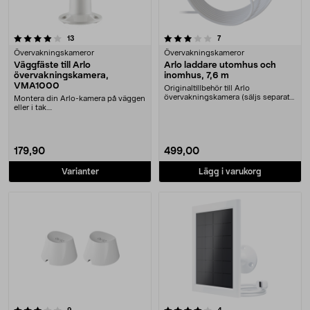
3.5 av 5 stjärnor
recensioner
recensioner
13
7
Övervakningskameror
Övervakningskameror
Väggfäste till Arlo
Arlo laddare utomhus och
övervakningskamera,
inomhus, 7,6 m
VMA1000
Originaltillbehör till Arlo
övervakningskamera (säljs separat).
Montera din Arlo-kamera på väggen
Magnetisk laddar....
eller i tak....
179,90
499,00
Varianter
Lägg i varukorg
4.0 av 5 stjärnor
recensioner
recensioner