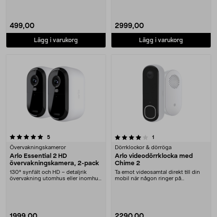
499,00
2999,00
Lägg i varukorg
Lägg i varukorg
4.0 av 5 stjärnor
recensioner
recensioner
5
1
Övervakningskameror
Dörrklockor & dörröga
Arlo Essential 2 HD
Arlo videodörrklocka med
övervakningskamera, 2-pack
Chime 2
130° synfält och HD – detaljrik
Ta emot videosamtal direkt till din
övervakning utomhus eller inomhus.
mobil när någon ringer på
Arlo Essentia....
dörrklockan. Arlo ....
1999,00
2290,00