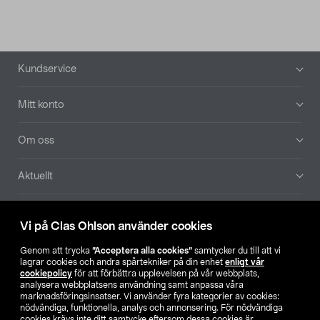
Sidfot
Kundservice
Mitt konto
Om oss
Aktuellt
Våra bolag
Vi på Clas Ohlson använder cookies
Hitta butik
Genom att trycka
”Acceptera alla cookies”
samtycker du till att vi
lagrar cookies och andra spårtekniker på din enhet
enligt vår
cookiepolicy
för att förbättra upplevelsen på vår webbplats,
SE
NO
FI
analysera webbplatsens användning samt anpassa våra
marknadsföringsinsatser. Vi använder fyra kategorier av cookies:
nödvändiga, funktionella, analys och annonsering. För nödvändiga
cookies krävs inte ditt samtycke eftersom dessa cookies är