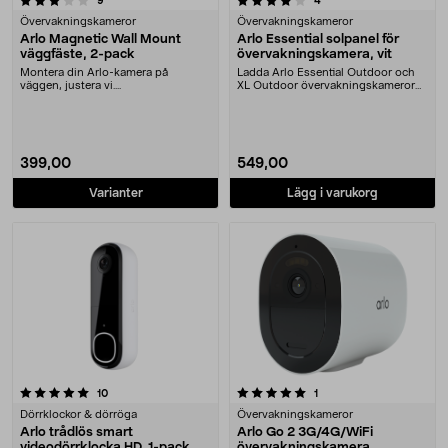
9
4
Övervakningskameror
Övervakningskameror
Arlo Magnetic Wall Mount
Arlo Essential solpanel för
väggfäste, 2-pack
övervakningskamera, vit
Montera din Arlo-kamera på
Ladda Arlo Essential Outdoor och
väggen, justera vi....
XL Outdoor övervakningskameror
via solen. Arlo ....
399,00
549,00
Varianter
Lägg i varukorg
5.0 av 5 stjärnor
recensioner
recensioner
10
1
Dörrklockor & dörröga
Övervakningskameror
Arlo trådlös smart
Arlo Go 2 3G/4G/WiFi
videodörrklocka HD, 1-pack
övervakningskamera