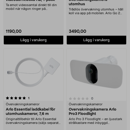
utomhus
Ta emot videosamtal direkt till din
mobil när någon ringer på
Trådlös övervakning utomhus – håll
dörrklockan. Arlo ....
koll via app på mobilen. Arlo Go 2
3G/4G/WiFi....
1190,00
3490,00
Lägg i varukorg
Lägg i varukorg
recensioner
0.0 av 5 stjärnor
1
recensioner
0
Övervakningskameror
Övervakningskameror
Arlo Essential laddkabel för
Övervakningskamera Arlo
utomhuskameror, 7,6 m
Pro3 Floodlight
Originaltillbehör till Arlo Essential
Arlo Pro 3 Floodlight – en ljusstark
övervakningskamera (säljs separat).
strålkastare med inbyggd
Arlo E....
övervakningskamera....