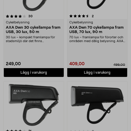
4.5 av 5 stjärnor
recensioner
recensioner
30
2
Cykelbelysning
Cykelbelysning
AXA Dwn 30 cykellampa fram
AXA Dwn 70 cykellampa fram
USB, 30 lux, 50 m
USB, 70 lux, 90 m
30 lux – kompakt framlampa för
70 lux – framlampa för förorter och
stadsmiljö där det finns
områden med dålig belysning. AXA
gatubelysning. AXA Dwn ....
Dwn 70 lad....
249,00
409,00
499,00
Lägg i varukorg
Lägg i varukorg
recensioner