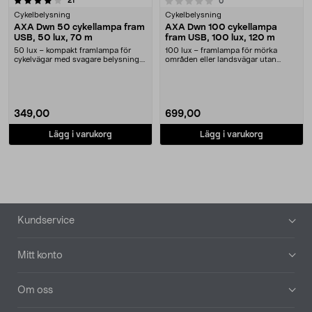
0.0 av 5 stjärnor
21
recensioner
0
Cykelbelysning
Cykelbelysning
AXA Dwn 50 cykellampa fram
AXA Dwn 100 cykellampa
USB, 50 lux, 70 m
fram USB, 100 lux, 120 m
50 lux – kompakt framlampa för
100 lux – framlampa för mörka
cykelvägar med svagare belysning.
områden eller landsvägar utan
AXA Dwn 50 lad....
belysning. AXA Dwn ....
349,00
699,00
Lägg i varukorg
Lägg i varukorg
Sidfot
Kundservice
Mitt konto
Om oss