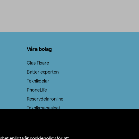
Våra bolag
Clas Fixare
Batteriexperten
Teknikdelar
PhoneLife
Reservdelaronline
Teknikmagasinet
enhet
enligt vår cookiepolicy
för att