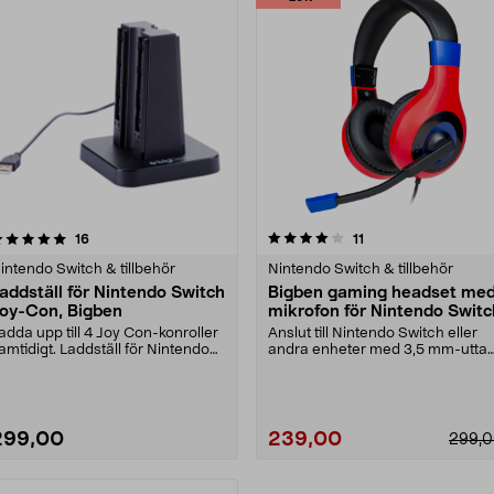
4.0 av 5 stjärnor
recensioner
4.5 av 5 stjärnor
recensioner
16
11
intendo Switch & tillbehör
Nintendo Switch & tillbehör
addställ för Nintendo Switch
Bigben gaming headset me
oy-Con, Bigben
mikrofon för Nintendo Switc
adda upp till 4 Joy Con-konroller
Anslut till Nintendo Switch eller
amtidigt. Laddställ för Nintendo
andra enheter med 3,5 mm-uttag
witch Joy-....
Stereohörlurar....
299,00
239,00
299,