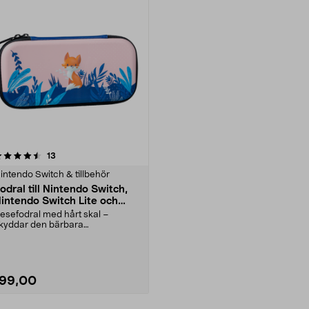
Läs mer
recensioner
13
intendo Switch & tillbehör
odral till Nintendo Switch,
intendo Switch Lite och
OLED
esefodral med hårt skal –
kyddar den bärbara
pelkonsolen under resan. Fodral
.
199,00