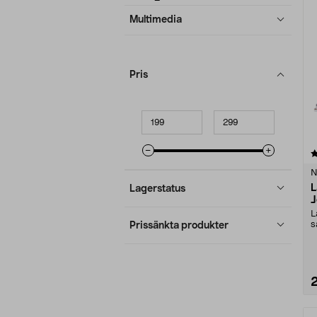
produkter
Multimedia
Pris
Minpris
Maxpris
5.0 av 5 stjärnor
N
L
Lagerstatus
J
L
s
Prissänkta produkter
S