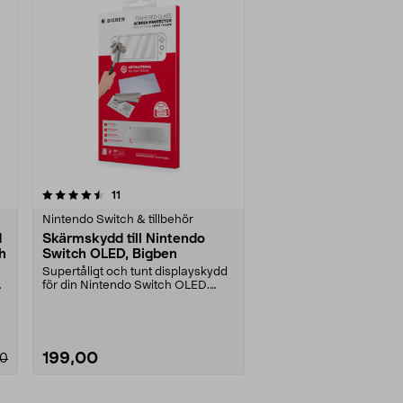
recensioner
11
Nintendo Switch & tillbehör
d
Skärmskydd till Nintendo
h
Switch OLED, Bigben
Supertåligt och tunt displayskydd
.
för din Nintendo Switch OLED.
Fettavvisande hä....
199,00
00