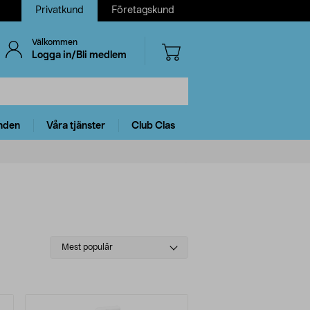
Privatkund
Företagskund
Välkommen
Logga in/Bli medlem
nden
Våra tjänster
Club Clas
Select
Mest populär
sorting