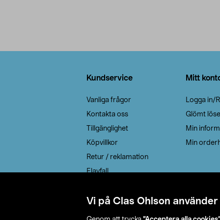
Sidfot
Kundservice
Mitt kont
Vanliga frågor
Logga in/R
Kontakta oss
Glömt lös
Tillgänglighet
Min inform
Köpvillkor
Min orderh
Retur / reklamation
Elavfall
Cookie policy
Leveransalternativ
Vi på Clas Ohlson använder
Genom att trycka
”Acceptera alla cookies