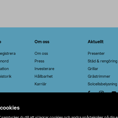
o
Om oss
Aktuellt
egistrera
Om oss
Presenter
enord
Press
Städ & rengöring
ation
Investerare
Grillar
istorik
Hållbarhet
Grästrimmer
Karriär
Solcellsbelysning
 cookies
”
samtycker du till att vi lagrar cookies och andra spårtekniker på din 