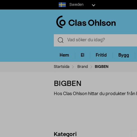
Select
Sweden
market
Hem
El
Fritid
Bygg
Startsida
Brand
BIGBEN
BIGBEN
Hos Clas Ohlson hittar du produkter från
Förfina
P
Kategori