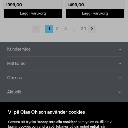
1999,00
1499,00
Lägg i varukorg
Lägg i varukorg
1
2
3
20
...
Sidfot
Kundservice
Mitt konto
Om oss
Aktuellt
Våra bolag
Vi på Clas Ohlson använder cookies
Hitta butik
Genom att trycka
”Acceptera alla cookies”
samtycker du till att vi
lagrar cookies och andra spårtekniker på din enhet
enligt vår