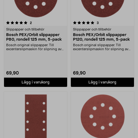
5.0 av 5 stjärnor
recensioner
recensioner
2
3
Slippapper och tillbehör
Slippapper och tillbehör
Bosch PEX/Orbit slippapper
Bosch PEX/Orbit slippapper
P80, rondell 125 mm, 5-pack
P120, rondell 125 mm, 5-pack
Bosch original slippapper. Till
Bosch original slippapper. Till
excenterslipmaskin för slipning av
excenterslipmaskin för slipning av
trä, färg och....
trä, färg och....
69,90
69,90
Lägg i varukorg
Lägg i varukorg