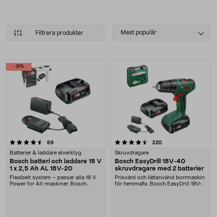
Batterisystem
Skruvdragare
Multislipar
Select
Grovdammsugare
Mest populär
Filtrera produkter
sorting
Kap - & geringssågar
Cirkelsågar
Sticksågar
Produkter
-37%
Pelarborrmaskiner
Bandslipar
Multiverktyg
Excenterslipar
Vinkelslipar
Tigersågar
Handöverfräsar
Polermaskiner
4.5 av 5 stjärnor
recensioner
recensioner
69
320
Borrhammare
Batterier & laddare elverktyg
Skruvdragare
Borrmaskiner
Bosch batteri och laddare 18 V
Bosch EasyDrill 18V-40
Planslipar
1 x 2,5 Ah AL 18V-20
skruvdragare med 2 batterier
Hyvlar
Flexibelt system – passar alla 18 V
Prisvärd och lättanvänd borrmaskin
Power for All-maskiner. Bosch
för hemmafix. Bosch EasyDrill 18V-
startset 18 V ....
40 – borra ....