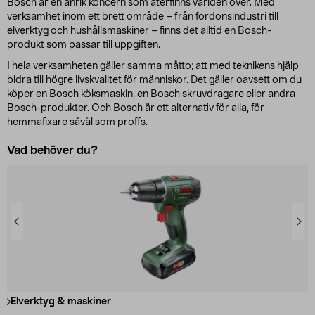
Bosch är en anrik koncern som återfinns världen över. Med
verksamhet inom ett brett område – från fordonsindustri till
elverktyg och hushållsmaskiner – finns det alltid en Bosch-
produkt som passar till uppgiften.
I hela verksamheten gäller samma måtto; att med teknikens hjälp
bidra till högre livskvalitet för människor. Det gäller oavsett om du
köper en Bosch köksmaskin, en Bosch skruvdragare eller andra
Bosch-produkter. Och Bosch är ett alternativ för alla, för
hemmafixare såväl som proffs.
Vad behöver du?
Elverktyg & maskiner