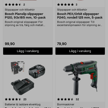
5.0 av 5 stjärnor
recensioner
recensioner
2
3
Slippapper och tillbehör
Slippapper och tillbehör
Bosch Planslip slippapper
Bosch PEX/Orbit slippapper
P120, 93x185 mm, 10-pack
P240, rondell 125 mm, 5-pack
Bosch original slippapper. För
Bosch original slippapper. Till
slipning av trä, färg och metall.
excenterslipmaskin för slipning av
Kardborrefäste.....
trä, färg och....
99,90
79,90
Lägg i varukorg
Lägg i varukorg
4.5 av 5 stjärnor
recensioner
recensioner
23
32
Batterier & laddare elverktyg
Borrmaskiner