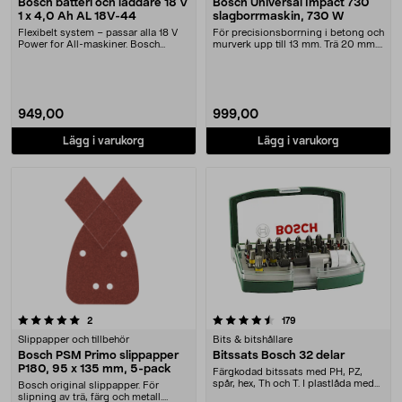
Bosch batteri och laddare 18 V
Bosch Universal Impact 730
1 x 4,0 Ah AL 18V-44
slagborrmaskin, 730 W
Flexibelt system – passar alla 18 V
För precisionsborrning i betong och
Power for All-maskiner. Bosch
murverk upp till 13 mm. Trä 20 mm.
startset 18 V ....
Bosch Uni....
949,00
999,00
Lägg i varukorg
Lägg i varukorg
4.5 av 5 stjärnor
recensioner
recensioner
2
179
Slippapper och tillbehör
Bits & bitshållare
Bosch PSM Primo slippapper
Bitssats Bosch 32 delar
P180, 95 x 135 mm, 5-pack
Färgkodad bitssats med PH, PZ,
spår, hex, Th och T. I plastlåda med
Bosch original slippapper. För
bältesclips
slipning av trä, färg och metall.