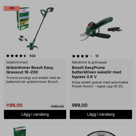
-14%
4.0 av 5 stjärnor
recensioner
recensioner
502
13
Grästrimmers
Sekatörer & grensaxar
Grästrimmer Bosch Easy
Bosch EasyPrune
Grasscut 18-230
batteridriven sekatör med
bypass 3,6 V
Trimma smidigt och enkelt med en
batteridriven grästrimmer. Bosch
Klipp enkelt grenar med automatisk
batteridriven ....
Power Assist – kapar upp till 25
mm. Bosch Ea....
1199,00
999,00
1399,00
Lägg i varukorg
Lägg i varukorg