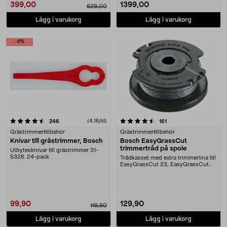
399,00
1399,00
629,00
Lägg i varukorg
Lägg i varukorg
-17%
4.5 av 5 stjärnor
recensioner
(4,16/st)
recensioner
246
161
Grästrimmertillbehör
Grästrimmertillbehör
Knivar till grästrimmer, Bosch
Bosch EasyGrassCut
trimmertråd på spole
Utbytesknivar till grästrimmer 31-
5326. 24-pack
Trådkasset med extra trimmerlina till
EasyGrassCut 23, EasyGrassCut
26, EasyGras....
99,90
129,90
119,90
Lägg i varukorg
Lägg i varukorg