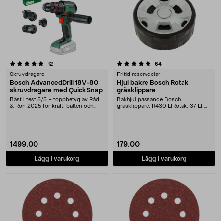
5.0 av 5 stjärnor
recensioner
recensioner
12
64
Skruvdragare
Fritid reservdelar
Bosch AdvancedDrill 18V-80
Hjul bakre Bosch Rotak
skruvdragare med QuickSnap
gräsklippare
Bäst i test 5/5 – toppbetyg av Råd
Bakhjul passande Bosch
& Rön 2025 för kraft, batteri och
gräsklippare: R430 LIRotak: 37 LI,
livslängd. ....
370 LI, 42 LI, 43, LIU....
1499,00
179,00
Lägg i varukorg
Lägg i varukorg