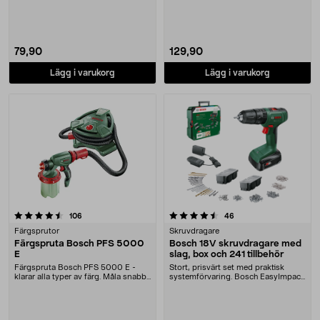
Kardborrefäste.....
79,90
129,90
Lägg i varukorg
Lägg i varukorg
4.5 av 5 stjärnor
recensioner
recensioner
106
46
Färgsprutor
Skruvdragare
Färgspruta Bosch PFS 5000
Bosch 18V skruvdragare med
E
slag, box och 241 tillbehör
Färgspruta Bosch PFS 5000 E -
Stort, prisvärt set med praktisk
klarar alla typer av färg. Måla snabbt
systemförvaring. Bosch EasyImpact
och enkelt ....
18V-40 – slad....