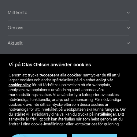
Mitt konto
Om oss
Aktuellt
Våra bolag
Vi på Clas Ohlson använder cookies
Hitta butik
Genom att trycka
”Acceptera alla cookies”
samtycker du till att vi
lagrar cookies och andra spårtekniker på din enhet
enligt vår
cookiepolicy
för att förbättra upplevelsen på vår webbplats,
SE
NO
FI
analysera webbplatsens användning samt anpassa våra
marknadsföringsinsatser. Vi använder fyra kategorier av cookies:
nödvändiga, funktionella, analys och annonsering. För nödvändiga
cookies krävs inte ditt samtycke eftersom dessa cookies är
nödvändiga för att innehållet på webbplatsen ska kunna fungera. Om
du istället vill skräddarsy dina val kan du trycka på
inställningar
. Ditt
samtycke är frivilligt och kan återkallas när som helst genom att du
ändrar i dina cookie-inställningar eller kontaktar oss för guidning.
Köpvillkor
Privacy statement
Klubbvillkor
För företag
Ändra till priser exklusive moms