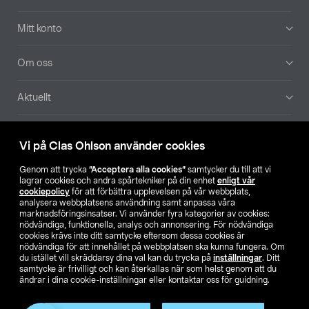
Mitt konto
Om oss
Aktuellt
Våra bolag
Vi på Clas Ohlson använder cookies
Hitta butik
Genom att trycka
”Acceptera alla cookies”
samtycker du till att vi
lagrar cookies och andra spårtekniker på din enhet
enligt vår
cookiepolicy
för att förbättra upplevelsen på vår webbplats,
SE
NO
FI
analysera webbplatsens användning samt anpassa våra
marknadsföringsinsatser. Vi använder fyra kategorier av cookies:
nödvändiga, funktionella, analys och annonsering. För nödvändiga
cookies krävs inte ditt samtycke eftersom dessa cookies är
nödvändiga för att innehållet på webbplatsen ska kunna fungera. Om
du istället vill skräddarsy dina val kan du trycka på
inställningar
. Ditt
samtycke är frivilligt och kan återkallas när som helst genom att du
ändrar i dina cookie-inställningar eller kontaktar oss för guidning.
Köpvillkor
Privacy statement
Klubbvillkor
För företag
Ändra till priser exklusive moms