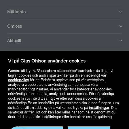
Mitt konto
Om oss
Aktuellt
Våra bolag
Vi på Clas Ohlson använder cookies
Hitta butik
Genom att trycka
”Acceptera alla cookies”
samtycker du till att vi
lagrar cookies och andra spårtekniker på din enhet
enligt vår
cookiepolicy
för att förbättra upplevelsen på vår webbplats,
SE
NO
FI
analysera webbplatsens användning samt anpassa våra
marknadsföringsinsatser. Vi använder fyra kategorier av cookies:
nödvändiga, funktionella, analys och annonsering. För nödvändiga
cookies krävs inte ditt samtycke eftersom dessa cookies är
nödvändiga för att innehållet på webbplatsen ska kunna fungera. Om
du istället vill skräddarsy dina val kan du trycka på
inställningar
. Ditt
samtycke är frivilligt och kan återkallas när som helst genom att du
ändrar i dina cookie-inställningar eller kontaktar oss för guidning.
Köpvillkor
Privacy statement
Klubbvillkor
För företag
Ändra till priser exklusive moms