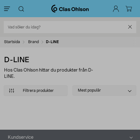
Startsida
Brand
D-LINE
D-LINE
Hos Clas Ohlson hittar du produkter från D-
LINE.
Select
Mest populär
Filtrera produkter
sorting
Produkter
Sidfot
Kundservice